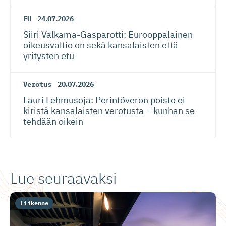
EU
24.07.2026
Siiri Valkama-Gas­pa­rotti: Eurooppalainen
oikeusvaltio on sekä kansalaisten että
yritysten etu
Verotus
20.07.2026
Lauri Lehmusoja: Perintöveron poisto ei
kiristä kansalaisten verotusta – kunhan se
tehdään oikein
Lue seuraavaksi
Liikenne