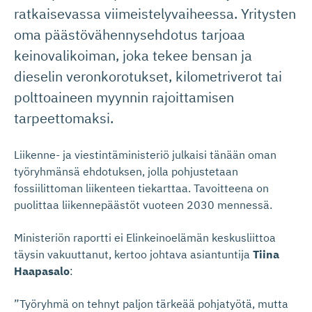
ratkaisevassa viimeistelyvaiheessa. Yritysten
oma päästövähennysehdotus tarjoaa
keinovalikoiman, joka tekee bensan ja
dieselin veronkorotukset, kilometriverot tai
polttoaineen myynnin rajoittamisen
tarpeettomaksi.
Liikenne- ja viestintäministeriö julkaisi tänään oman
työryhmänsä ehdotuksen, jolla pohjustetaan
fossiilittoman liikenteen tiekarttaa. Tavoitteena on
puolittaa liikennepäästöt vuoteen 2030 mennessä.
Ministeriön raportti ei Elinkeinoelämän keskusliittoa
täysin vakuuttanut, kertoo johtava asiantuntija
Tiina
Haapasalo
:
”Työryhmä on tehnyt paljon tärkeää pohjatyötä, mutta