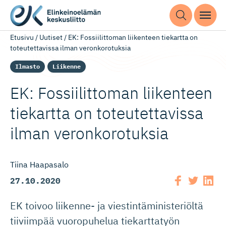
Etusivu
/
Uutiset
/
EK: Fossiilittoman liikenteen tiekartta on
toteutettavissa ilman veronkorotuksia
Ilmasto
Liikenne
EK: Fossiilittoman liikenteen
tiekartta on toteutettavissa
ilman veronkorotuksia
Tiina Haapasalo
27.10.2020
EK toivoo liikenne- ja viestintäministeriöltä
tiiviimpää vuoropuhelua tiekarttatyön