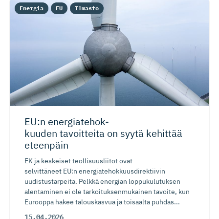
Energia
EU
Ilmasto
EU:n energiate­hok­
kuuden tavoitteita on syytä kehittää
eteenpäin
EK ja keskeiset teollisuusliitot ovat
selvittäneet EU:n energiatehokkuusdirektiivin
uudistustarpeita. Pelkkä energian loppukulutuksen
alentaminen ei ole tarkoituksenmukainen tavoite, kun
Eurooppa hakee talouskasvua ja toisaalta puhdas...
15.04.2026