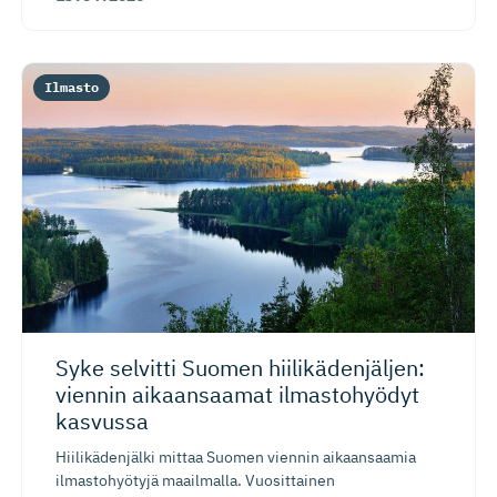
Ilmasto
Syke selvitti Suomen hiilikäden­jäljen:
viennin aikaansaamat ilmastohyödyt
kasvussa
Hiilikädenjälki mittaa Suomen viennin aikaansaamia
ilmastohyötyjä maailmalla. Vuosittainen