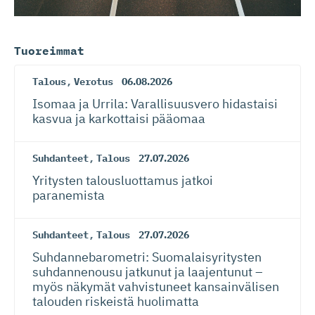
Tuoreimmat
Talous
,
Verotus
06.08.2026
Isomaa ja Urrila: Varallisuusvero hidastaisi
kasvua ja karkottaisi pääomaa
Suhdanteet
,
Talous
27.07.2026
Yritysten talousluottamus jatkoi
paranemista
Suhdanteet
,
Talous
27.07.2026
Suhdanneba­ro­metri: Suomalaisy­ri­tysten
suhdannenousu jatkunut ja laajentunut –
myös näkymät vahvistuneet kansainvälisen
talouden riskeistä huolimatta