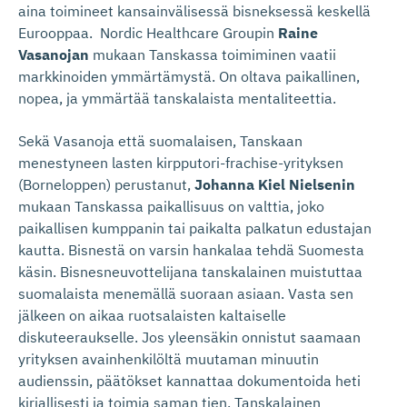
aina toimineet kansainvälisessä bisneksessä keskellä
Eurooppaa. Nordic Healthcare Groupin
Raine
Vasanojan
mukaan Tanskassa toimiminen vaatii
markkinoiden ymmärtämystä. On oltava paikallinen,
nopea, ja ymmärtää tanskalaista mentaliteettia.
Sekä Vasanoja että suomalaisen, Tanskaan
menestyneen lasten kirpputori-frachise-yrityksen
(Borneloppen) perustanut,
Johanna Kiel Nielsenin
mukaan Tanskassa paikallisuus on valttia, joko
paikallisen kumppanin tai paikalta palkatun edustajan
kautta. Bisnestä on varsin hankalaa tehdä Suomesta
käsin. Bisnesneuvottelijana tanskalainen muistuttaa
suomalaista menemällä suoraan asiaan. Vasta sen
jälkeen on aikaa ruotsalaisten kaltaiselle
diskuteeraukselle. Jos yleensäkin onnistut saamaan
yrityksen avainhenkilöltä muutaman minuutin
audienssin, päätökset kannattaa dokumentoida heti
kirjallisesti ja toimia saman tien. Tanskalainen