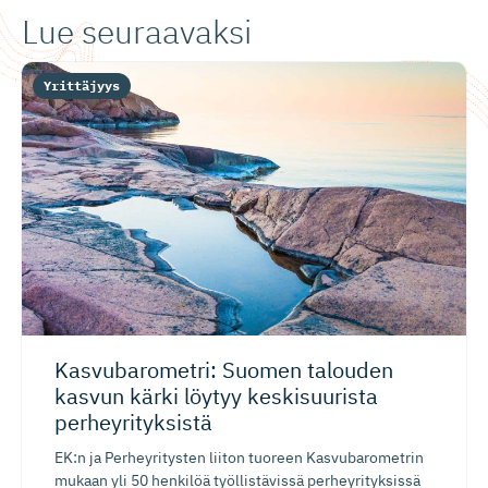
Lue seuraavaksi
Yrittäjyys
Kasvubaro­metri: Suomen talouden
kasvun kärki löytyy keskisuurista
perheyrityksistä
EK:n ja Perheyritysten liiton tuoreen Kasvubarometrin
mukaan yli 50 henkilöä työllistävissä perheyrityksissä