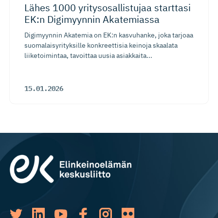
Lähes 1000 yritysosal­listujaa starttasi
EK:n Digimyynnin Akatemiassa
Digimyynnin Akatemia on EK:n kasvuhanke, joka tarjoaa
suomalaisyrityksille konkreettisia keinoja skaalata
liiketoimintaa, tavoittaa uusia asiakkaita...
15.01.2026