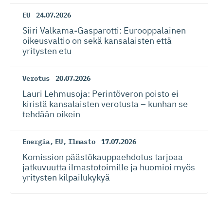
EU
24.07.2026
Siiri Valkama-Gas­pa­rotti: Eurooppalainen
oikeusvaltio on sekä kansalaisten että
yritysten etu
Verotus
20.07.2026
Lauri Lehmusoja: Perintöveron poisto ei
kiristä kansalaisten verotusta – kunhan se
tehdään oikein
Energia
,
EU
,
Ilmasto
17.07.2026
Komission päästökaup­paehdotus tarjoaa
jatkuvuutta ilmastotoimille ja huomioi myös
yritysten kilpailukykyä