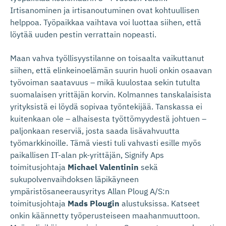
Irtisanominen ja irtisanoutuminen ovat kohtuullisen
helppoa. Työpaikkaa vaihtava voi luottaa siihen, että
löytää uuden pestin verrattain nopeasti.
Maan vahva työllisyystilanne on toisaalta vaikuttanut
siihen, että elinkeinoelämän suurin huoli onkin osaavan
työvoiman saatavuus – mikä kuulostaa sekin tutulta
suomalaisen yrittäjän korvin. Kolmannes tanskalaisista
yrityksistä ei löydä sopivaa työntekijää. Tanskassa ei
kuitenkaan ole – alhaisesta työttömyydestä johtuen –
paljonkaan reserviä, josta saada lisävahvuutta
työmarkkinoille. Tämä viesti tuli vahvasti esille myös
paikallisen IT-alan pk-yrittäjän, Signify Aps
toimitusjohtaja
Michael Valentinin
sekä
sukupolvenvaihdoksen läpikäyneen
ympäristösaneerausyritys Allan Ploug A/S:n
toimitusjohtaja
Mads Plougin
alustuksissa. Katseet
onkin käännetty työperusteiseen maahanmuuttoon.