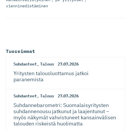
vienninedistäminen
Tuoreimmat
Suhdanteet
,
Talous
27.07.2026
Yritysten talousluottamus jatkoi
paranemista
Suhdanteet
,
Talous
27.07.2026
Suhdanneba­ro­metri: Suomalaisy­ri­tysten
suhdannenousu jatkunut ja laajentunut –
myös näkymät vahvistuneet kansainvälisen
talouden riskeistä huolimatta