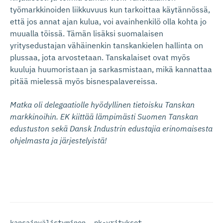
työmarkkinoiden liikkuvuus kun tarkoittaa käytännössä,
että jos annat ajan kulua, voi avainhenkilö olla kohta jo
muualla töissä. Tämän lisäksi suomalaisen
yritysedustajan vähäinenkin tanskankielen hallinta on
plussaa, jota arvostetaan. Tanskalaiset ovat myös
kuuluja huumoristaan ja sarkasmistaan, mikä kannattaa
pitää mielessä myös bisnespalavereissa.
Matka oli delegaatiolle hyödyllinen tietoisku Tanskan
markkinoihin. EK kiittää lämpimästi Suomen Tanskan
edustuston sekä Dansk Industrin edustajia erinomaisesta
ohjelmasta ja järjestelyistä!
kansainvälistyminen
,
pk-yritykset
,