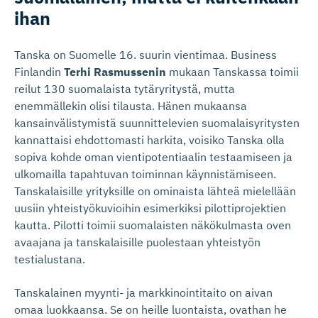
ihan
Tanska on Suomelle 16. suurin vientimaa. Business
Finlandin
Terhi Rasmussenin
mukaan Tanskassa toimii
reilut 130 suomalaista tytäryritystä, mutta
enemmällekin olisi tilausta. Hänen mukaansa
kansainvälistymistä suunnittelevien suomalaisyritysten
kannattaisi ehdottomasti harkita, voisiko Tanska olla
sopiva kohde oman vientipotentiaalin testaamiseen ja
ulkomailla tapahtuvan toiminnan käynnistämiseen.
Tanskalaisille yrityksille on ominaista lähteä mielellään
uusiin yhteistyökuvioihin esimerkiksi pilottiprojektien
kautta. Pilotti toimii suomalaisten näkökulmasta oven
avaajana ja tanskalaisille puolestaan yhteistyön
testialustana.
Tanskalainen myynti- ja markkinointitaito on aivan
omaa luokkaansa. Se on heille luontaista, ovathan he