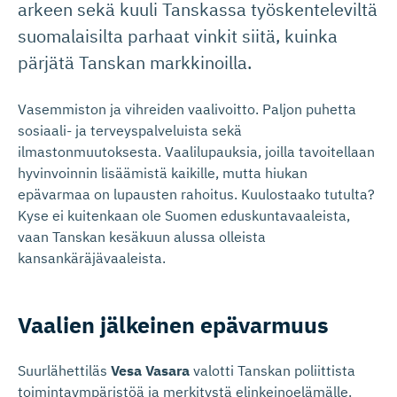
arkeen sekä kuuli Tanskassa työskenteleviltä
suomalaisilta parhaat vinkit siitä, kuinka
pärjätä Tanskan markkinoilla.
Vasemmiston ja vihreiden vaalivoitto. Paljon puhetta
sosiaali- ja terveyspalveluista sekä
ilmastonmuutoksesta. Vaalilupauksia, joilla tavoitellaan
hyvinvoinnin lisäämistä kaikille, mutta hiukan
epävarmaa on lupausten rahoitus. Kuulostaako tutulta?
Kyse ei kuitenkaan ole Suomen eduskuntavaaleista,
vaan Tanskan kesäkuun alussa olleista
kansankäräjävaaleista.
Vaalien jälkeinen epävarmuus
Suurlähettiläs
Vesa Vasara
valotti Tanskan poliittista
toimintaympäristöä ja merkitystä elinkeinoelämälle.