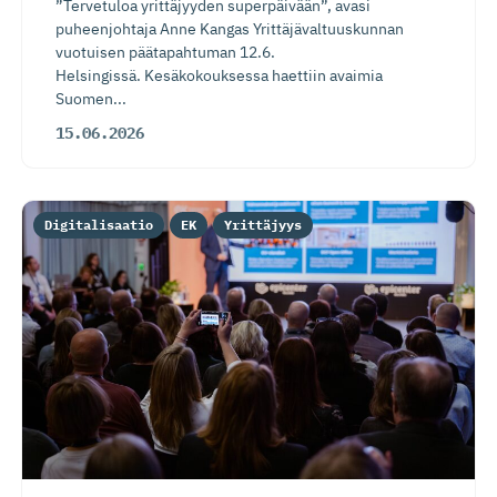
”Tervetuloa yrittäjyyden superpäivään”, avasi
puheenjohtaja Anne Kangas Yrittäjävaltuuskunnan
vuotuisen päätapahtuman 12.6.
Helsingissä. Kesäkokouksessa haettiin avaimia
Suomen...
15.06.2026
Digitalisaatio
EK
Yrittäjyys