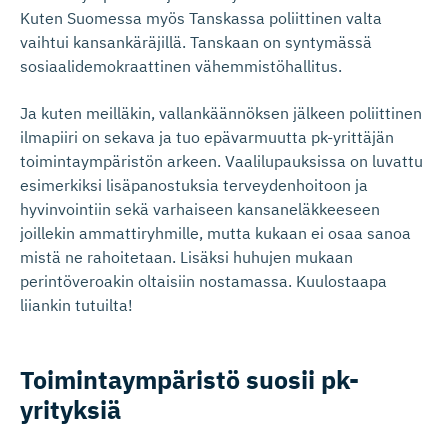
Kuten Suomessa myös Tanskassa poliittinen valta
vaihtui kansankäräjillä. Tanskaan on syntymässä
sosiaalidemokraattinen vähemmistöhallitus.
Ja kuten meilläkin, vallankäännöksen jälkeen poliittinen
ilmapiiri on sekava ja tuo epävarmuutta pk-yrittäjän
toimintaympäristön arkeen. Vaalilupauksissa on luvattu
esimerkiksi lisäpanostuksia terveydenhoitoon ja
hyvinvointiin sekä varhaiseen kansaneläkkeeseen
joillekin ammattiryhmille, mutta kukaan ei osaa sanoa
mistä ne rahoitetaan. Lisäksi huhujen mukaan
perintöveroakin oltaisiin nostamassa. Kuulostaapa
liiankin tutuilta!
Toimintaym­päristö suosii pk-
yrityksiä