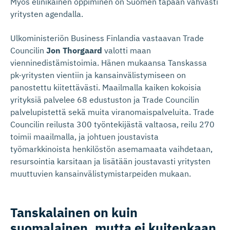
Myös elinikäinen oppiminen on Suomen tapaan vahvasti
yritysten agendalla.
Ulkoministeriön Business Finlandia vastaavan Trade
Councilin
Jon Thorgaard
valotti maan
vienninedistämistoimia. Hänen mukaansa Tanskassa
pk-yritysten vientiin ja kansainvälistymiseen on
panostettu kiitettävästi. Maailmalla kaiken kokoisia
yrityksiä palvelee 68 edustuston ja Trade Councilin
palvelupistettä sekä muita viranomaispalveluita. Trade
Councilin reilusta 300 työntekijästä valtaosa, reilu 270
toimii maailmalla, ja johtuen joustavista
työmarkkinoista henkilöstön asemamaata vaihdetaan,
resursointia karsitaan ja lisätään joustavasti yritysten
muuttuvien kansainvälistymistarpeiden mukaan.
Tanskalainen on kuin
suomalainen, mutta ei kuitenkaan