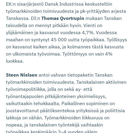
EK:n sisarjärjestö Dansk Industrissa keskusteltiin
työmarkkinoiden toimivuudesta ja pk-yrittäjyden arjesta
Tanskassa. DI:n
Thomas Qvortrupin
mukaan Tanskan
taloudella on mennyt pitkään hyvin. Vienti on
ylijäämäinen ja kasvanut vuodessa 4,7%. Vuodessa
maahan on syntynyt 45 000 uutta työpaikkaa. Työllisyys
on kasvanut kaiken aikaa, ja kolmannes tästä kasvusta
on ulkomaista työvoimaa. Työttömyys on vain 4%
luokkaa.
Steen Nielsen
antoi vahvan tietopaketin Tanskan
työmarkkinoiden toimivuudesta. Tanskalainen aktiivinen
työvoimapolitiikka, jolla on sekä ay- että
työnantajapuolen pitkäjänteinen yksimielisyys,
vaikuttaakin tehokkaalta. Paikallinen sopiminen on
joustavoittanut päätöksentekoa yrityksissä ja poliittisia
lakkoja on vähän. Työmarkkinoiden liikkuvuus on
nopeaa, ja tanskalainen työntekijä vaihtaakin
työpaikkaa keskimäärin 3–4 vuoden välein.