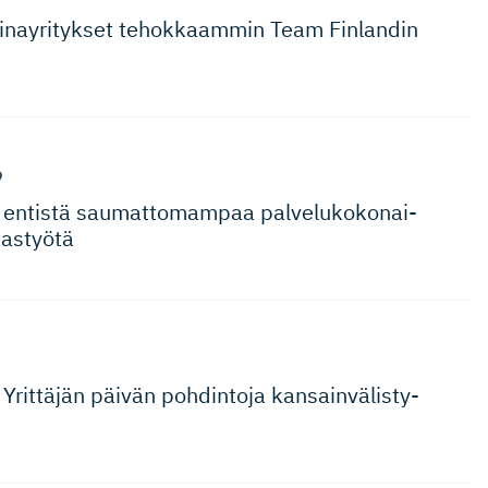
i­nay­ri­tykset tehokkaammin Team Finlandin
9
 entistä saumattomampaa palveluko­ko­nai­
kastyötä
Yrittäjän päivän pohdintoja kansainvä­lis­ty­