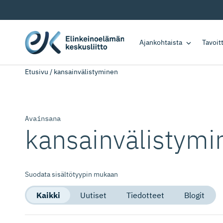
Ajankohtaista
Tavoi
Etusivu
/
kansainvälistyminen
Avainsana
kansainvä­lis­tym
Suodata sisältötyypin mukaan
Kaikki
Uutiset
Tiedotteet
Blogit