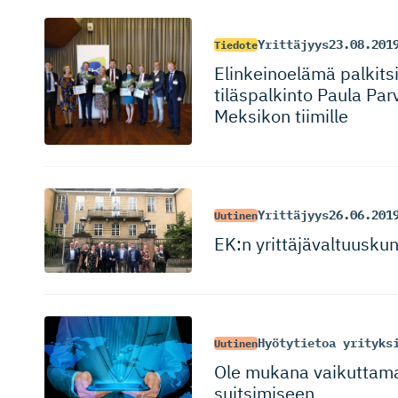
Yrittäjyys
23.08.201
Tiedote
Elinkeinoelämä palkitsi
ti­läs­palkinto Paula Pa
Meksikon tiimille
Yrittäjyys
26.06.201
Uutinen
EK:n yrittäjäval­tuusku
Hyötytietoa yrityks
Uutinen
Ole mukana vaikuttamas
suitsimiseen