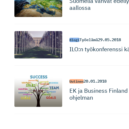
Suomella vahvat edell
aallossa
Työelämä
29.05.2018
Blogi
ILO:n työkonferenssi k
20.01.2018
Uutinen
EK ja Business Finland 
ohjelman