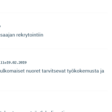
9
saajan rekrytointiin
ille
19.02.2019
ulkomaiset nuoret tarvitsevat työkokemusta ja