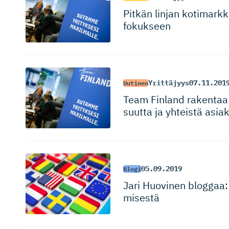
Pitkän linjan kotimarkk
fokukseen
Yrittäjyys
07.11.201
Uutinen
Team Finland rakentaa
suutta ja yhteistä asia
05.09.2019
Blogi
Jari Huovinen bloggaa: 
misestä