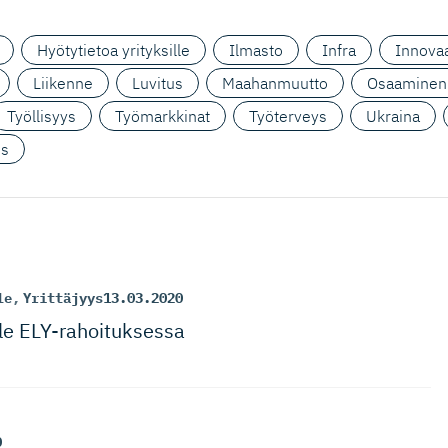
Hyötytietoa yrityksille
Ilmasto
Infra
Innovaa
Liikenne
Luvitus
Maahanmuutto
Osaaminen
Työllisyys
Työmarkkinat
Työterveys
Ukraina
us
le
,
Yrittäjyys
13.03.2020
lle ELY-rahoi­tuksessa
0