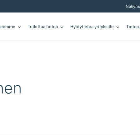
Näkymä
tteemme
Tutkittua tietoa
Hyötytietoa yrityksille
Tietoa
inen