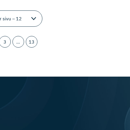
3
…
13