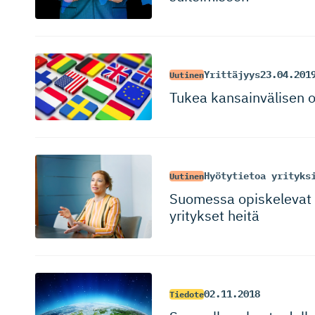
Yrittäjyys
23.04.201
Uutinen
Tukea kansainvälisen o
Hyötytietoa yrityks
Uutinen
Suomessa opiskelevat 
yritykset heitä
02.11.2018
Tiedote