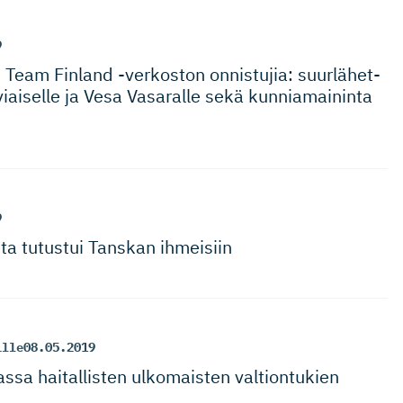
9
 Team Finland -verkoston onnistujia: suurlähet­
rviaiselle ja Vesa Vasaralle sekä kunniamaininta
9
nta tutustui Tanskan ihmeisiin
ille
08.05.2019
sa haitallisten ulkomaisten valtiontukien