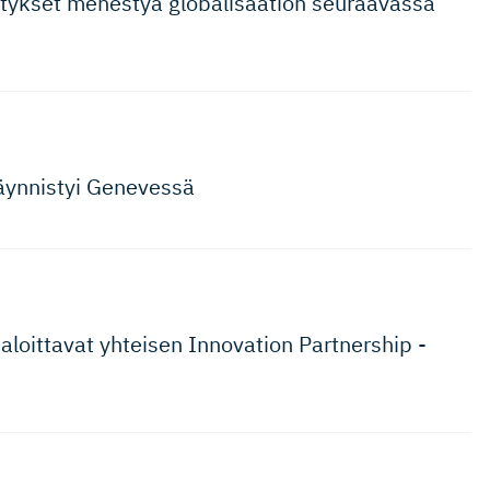
ytykset menestyä globalisaation seuraavassa
äynnistyi Genevessä
aloittavat yhteisen Innovation Partnership -