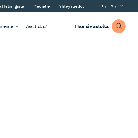
 Helsingistä
Medialle
Yhteystiedot
FI
EN
SV
Hae sivustolta
 meistä
Vaalit 2027