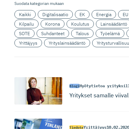
Suodata kategorian mukaan
Kaikki
Digitalisaatio
EK
Energia
EU
Kilpailu
Korona
Koulutus
Lainsäädäntö
SOTE
Suhdanteet
Talous
Työelämä
Yrittäjyys
Yrityslainsäädäntö
Yritysturvallisu
Hyötytietoa yrityksil
Blogi
Yritykset samalle viiva
Yrittäjyys
10.02.202
Tiedote