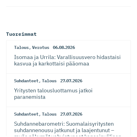
Tuoreimmat
Talous
,
Verotus
06.08.2026
Isomaa ja Urrila: Varallisuusvero hidastaisi
kasvua ja karkottaisi pääomaa
Suhdanteet
,
Talous
27.07.2026
Yritysten talousluottamus jatkoi
paranemista
Suhdanteet
,
Talous
27.07.2026
Suhdanneba­ro­metri: Suomalaisy­ri­tysten
suhdannenousu jatkunut ja laajentunut –
myös näkymät vahvistuneet kansainvälisen