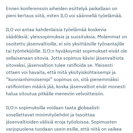
Ennen konferenssin aiheiden esittelyä paikallaan on
pieni kertaus siitä, miten ILO voi säännellä työelämää.
ILO voi antaa kahdenlaisia työelämää koskevia
säädöksiä: yleissopimuksia ja suosituksia. Molemmat on
osoitettu jäsenvaltioille, ei siis yksittäisille työnantajille
tai työntekijöille. ILO:n hyväksymät sopimukset eivät ole
sellaisenaan sitovia. Jotta sopimus kävisi jäsenvaltiota
sitovaksi, jäsenvaltion tulee ratifioida se. Yleisesti
ottaen voi havaita, että mitä yksityiskohtaisempi ja
”kunnianhimoisempi” sopimus on, sitä pienemmäksi
ratifiointien määrä jää, koska jäsenvaltiot eivät monesti
halua sitoutua pitkälle meneviin velvoitteisiin.
ILO:n sopimuksilla voidaan taata globaalisti
sovellettavat minimityöehdot ja tasoittaa
jäsenvaltioiden välisiä eroja työoloissa. Sopimusten
varjopuolena tuodaan usein esille, että niitä on vaikea