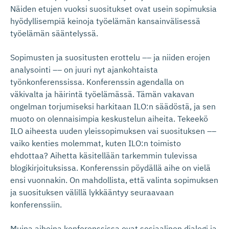
Näiden etujen vuoksi suositukset ovat usein sopimuksia
hyödyllisempiä keinoja työelämän kansainvälisessä
työelämän sääntelyssä.
Sopimusten ja suositusten erottelu –– ja niiden erojen
analysointi –– on juuri nyt ajankohtaista
työnkonferenssissa. Konferenssin agendalla on
väkivalta ja häirintä työelämässä. Tämän vakavan
ongelman torjumiseksi harkitaan ILO:n säädöstä, ja sen
muoto on olennaisimpia keskustelun aiheita. Tekeekö
ILO aiheesta uuden yleissopimuksen vai suosituksen ––
vaiko kenties molemmat, kuten ILO:n toimisto
ehdottaa? Aihetta käsitellään tarkemmin tulevissa
blogikirjoituksissa. Konferenssin pöydällä aihe on vielä
ensi vuonnakin. On mahdollista, että valinta sopimuksen
ja suosituksen välillä lykkääntyy seuraavaan
konferenssiin.
Muina aiheina konferenssissa ovat sosiaalinen dialogi ja