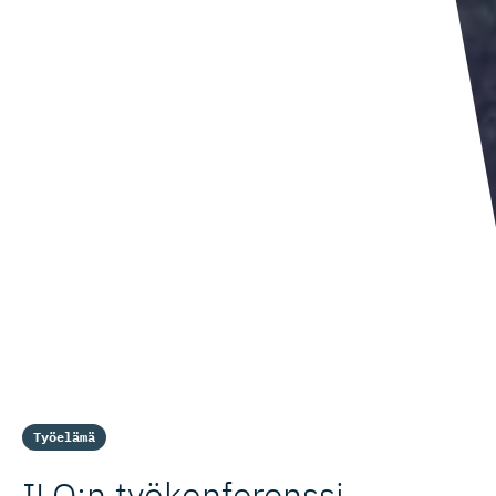
Työelämä
ILO:n työkonferenssi