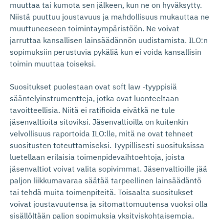
muuttaa tai kumota sen jälkeen, kun ne on hyväksytty.
Niistä puuttuu joustavuus ja mahdollisuus mukauttaa ne
muuttuneeseen toimintaympäristöön. Ne voivat
jarruttaa kansallisen lainsäädännön uudistamista. ILO:n
sopimuksiin perustuvia pykäliä kun ei voida kansallisin
toimin muuttaa toiseksi.
Suositukset puolestaan ovat soft law -tyyppisiä
sääntelyinstrumentteja, jotka ovat luonteeltaan
tavoitteellisia. Niitä ei ratifioida eivätkä ne tule
jäsenvaltioita sitoviksi. Jäsenvaltioilla on kuitenkin
velvollisuus raportoida ILO:lle, mitä ne ovat tehneet
suositusten toteuttamiseksi. Tyypillisesti suosituksissa
luetellaan erilaisia toimenpidevaihtoehtoja, joista
jäsenvaltiot voivat valita sopivimmat. Jäsenvaltioille jää
paljon liikkumavaraa säätää tarpeellinen lainsäädäntö
tai tehdä muita toimenpiteitä. Toisaalta suositukset
voivat joustavuutensa ja sitomattomuutensa vuoksi olla
sisällöltään paljon sopimuksia yksityiskohtaisempia.