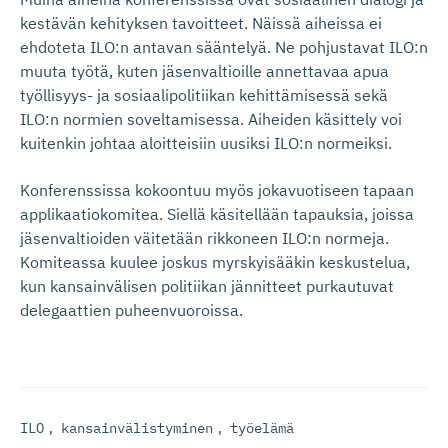
kestävän kehityksen tavoitteet. Näissä aiheissa ei
ehdoteta ILO:n antavan sääntelyä. Ne pohjustavat ILO:n
muuta työtä, kuten jäsenvaltioille annettavaa apua
työllisyys- ja sosiaalipolitiikan kehittämisessä sekä
ILO:n normien soveltamisessa. Aiheiden käsittely voi
kuitenkin johtaa aloitteisiin uusiksi ILO:n normeiksi.
Konferenssissa kokoontuu myös jokavuotiseen tapaan
applikaatiokomitea. Siellä käsitellään tapauksia, joissa
jäsenvaltioiden väitetään rikkoneen ILO:n normeja.
Komiteassa kuulee joskus myrskyisääkin keskustelua,
kun kansainvälisen politiikan jännitteet purkautuvat
delegaattien puheenvuoroissa.
ILO
,
kansainvälistyminen
,
työelämä