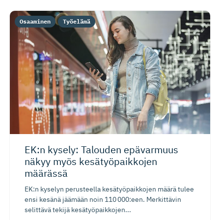
Osaaminen
Työelämä
EK:n kysely: Talouden epävarmuus
näkyy myös kesätyöpaikkojen
määrässä
EK:n kyselyn perusteella kesätyöpaikkojen määrä tulee
ensi kesänä jäämään noin 110 000:een. Merkittävin
selittävä tekijä kesätyöpaikkojen...