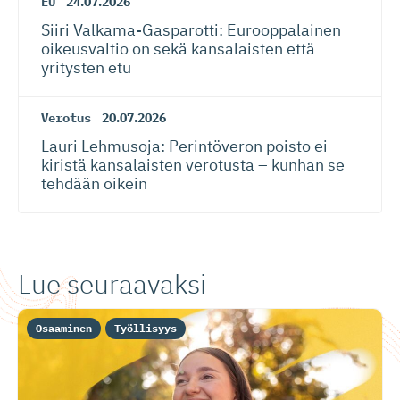
EU
24.07.2026
Siiri Valkama-Gas­pa­rotti: Eurooppalainen
oikeusvaltio on sekä kansalaisten että
yritysten etu
Verotus
20.07.2026
Lauri Lehmusoja: Perintöveron poisto ei
kiristä kansalaisten verotusta – kunhan se
tehdään oikein
Lue seuraavaksi
Osaaminen
Työllisyys