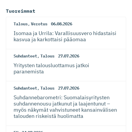
Tuoreimmat
Talous
,
Verotus
06.08.2026
Isomaa ja Urrila: Varallisuusvero hidastaisi
kasvua ja karkottaisi pääomaa
Suhdanteet
,
Talous
27.07.2026
Yritysten talousluottamus jatkoi
paranemista
Suhdanteet
,
Talous
27.07.2026
Suhdanneba­ro­metri: Suomalaisy­ri­tysten
suhdannenousu jatkunut ja laajentunut –
myös näkymät vahvistuneet kansainvälisen
talouden riskeistä huolimatta