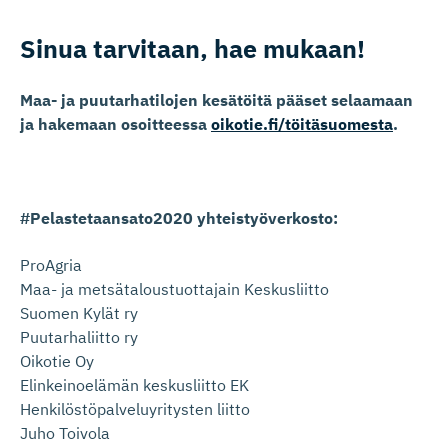
Sinua tarvitaan, hae mukaan!
Maa- ja puutarhatilojen kesätöitä pääset selaamaan
ja hakemaan osoitteessa
oikotie.fi/töitäsuomesta
.
#Pelastetaansato2020 yhteistyöverkosto:
ProAgria
Maa- ja metsätaloustuottajain Keskusliitto
Suomen Kylät ry
Puutarhaliitto ry
Oikotie Oy
Elinkeinoelämän keskusliitto EK
Henkilöstöpalveluyritysten liitto
Juho Toivola