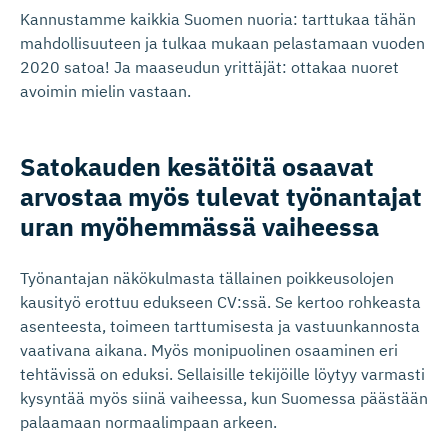
Kannustamme kaikkia Suomen nuoria: tarttukaa tähän
mahdollisuuteen ja tulkaa mukaan pelastamaan vuoden
2020 satoa! Ja maaseudun yrittäjät: ottakaa nuoret
avoimin mielin vastaan.
Satokauden kesätöitä osaavat
arvostaa myös tulevat työnantajat
uran myöhemmässä vaiheessa
Työnantajan näkökulmasta tällainen poikkeusolojen
kausityö erottuu edukseen CV:ssä. Se kertoo rohkeasta
asenteesta, toimeen tarttumisesta ja vastuunkannosta
vaativana aikana. Myös monipuolinen osaaminen eri
tehtävissä on eduksi. Sellaisille tekijöille löytyy varmasti
kysyntää myös siinä vaiheessa, kun Suomessa päästään
palaamaan normaalimpaan arkeen.