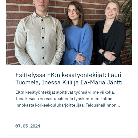
Esittelyssä EK:n kesätyönte­kijät: Lauri
Tuomela, Inessa Kiili ja Ea-Maria Jäntti
EK:n kesätyöntekijät aloittivat työnsä viime viikolla.
Tänä kesänä eri vastuualueilla työskentelee kolme
innokasta korkeakouluharjoittelijaa. Taloushallinnon...
07.05.2024