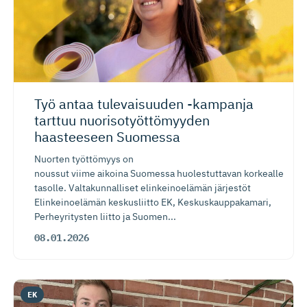
Työ antaa tulevaisuuden -kampanja
tarttuu nuorisotyöt­tö­myyden
haasteeseen Suomessa
Nuorten työttömyys on
noussut viime aikoina Suomessa huolestuttavan korkealle
tasolle. Valtakunnalliset elinkeinoelämän järjestöt
Elinkeinoelämän keskusliitto EK, Keskuskauppakamari,
Perheyritysten liitto ja Suomen...
08.01.2026
EK