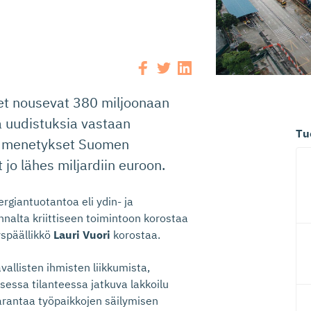
set nousevat 380 miljoonaan
ä uudistuksia vastaan
Tu
eet menetykset Suomen
t jo lähes miljardiin euroon.
ergiantuotantoa eli ydin- ja
nalta kriittiseen toimintoon korostaa
yspäällikkö
Lauri Vuori
korostaa.
allisten ihmisten liikkumista,
essa tilanteessa jatkuva lakkoilu
arantaa työpaikkojen säilymisen