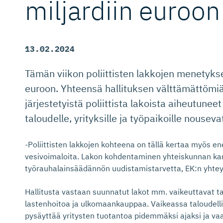
miljardiin euroon
13.02.2024
Tämän viikon poliittisten lakkojen menetyk
euroon. Yhteensä hallituksen välttämättömi
järjestetyistä poliittista lakoista aiheutun
taloudelle, yrityksille ja työpaikoille nouseva
-Poliittisten lakkojen kohteena on tällä kertaa myös en
vesivoimaloita. Lakon kohdentaminen yhteiskunnan kan
työrauhalainsäädännön uudistamistarvetta, EK:n yhte
Hallitusta vastaan suunnatut lakot mm. vaikeuttavat tav
lastenhoitoa ja ulkomaankauppaa. Vaikeassa taloudellis
pysäyttää yritysten tuotantoa pidemmäksi ajaksi ja va