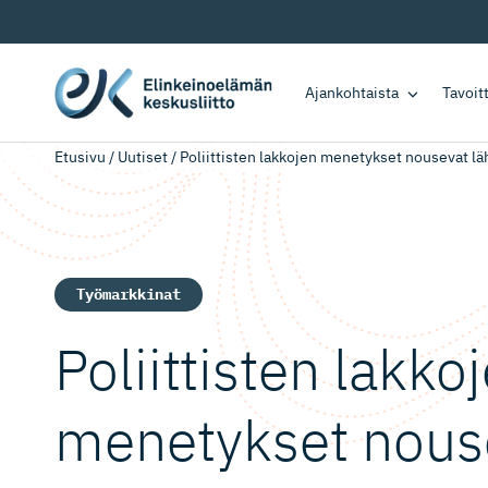
Ajankohtaista
Tavoi
Etusivu
/
Uutiset
/
Poliittisten lakkojen menetykset nousevat lä
Työmarkkinat
Poliittisten lakko
menetykset nous