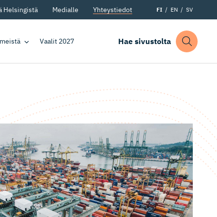
 Helsingistä
Medialle
Yhteystiedot
FI
EN
SV
Hae sivustolta
 meistä
Vaalit 2027