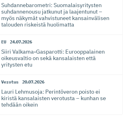
Suhdanneba­ro­metri: Suomalaisy­ri­tysten
suhdannenousu jatkunut ja laajentunut –
myös näkymät vahvistuneet kansainvälisen
talouden riskeistä huolimatta
EU
24.07.2026
Siiri Valkama-Gas­pa­rotti: Eurooppalainen
oikeusvaltio on sekä kansalaisten että
yritysten etu
Verotus
20.07.2026
Lauri Lehmusoja: Perintöveron poisto ei
kiristä kansalaisten verotusta – kunhan se
tehdään oikein