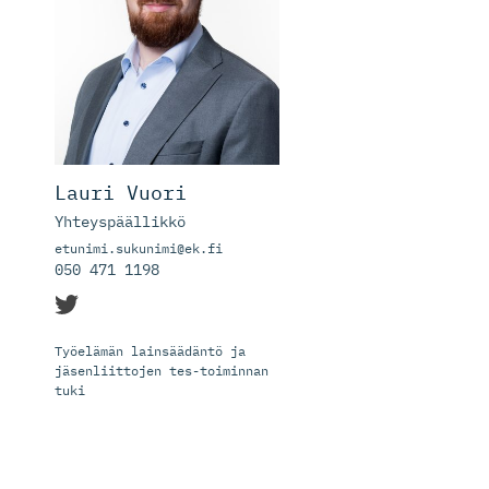
Lauri Vuori
Yhteyspäällikkö
etunimi.sukunimi@ek.fi
050 471 1198
Työelämän lainsäädäntö ja
jäsenliittojen tes-toiminnan
tuki