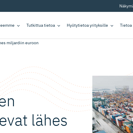
Näkymä
tteemme
Tutkittua tietoa
Hyötytietoa yrityksille
Tietoa
hes miljardiin euroon
jen
evat lähes