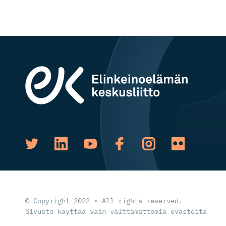
© Copyright 2022 • All rights reserved.
Sivusto käyttää vain välttämättömiä evästeitä