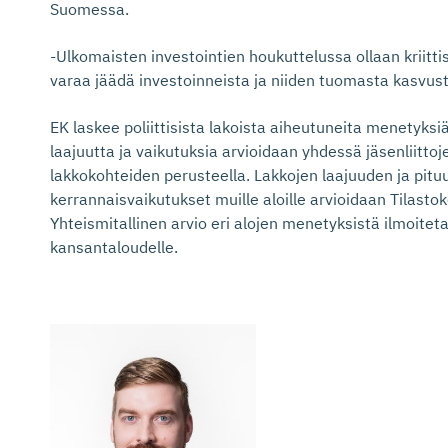
Suomessa.
-Ulkomaisten investointien houkuttelussa ollaan kriitt
varaa jäädä investoinneista ja niiden tuomasta kasvust
EK laskee poliittisista lakoista aiheutuneita menetyks
laajuutta ja vaikutuksia arvioidaan yhdessä jäsenliittoj
lakkokohteiden perusteella. Lakkojen laajuuden ja pit
kerrannaisvaikutukset muille aloille arvioidaan Tilasto
Yhteismitallinen arvio eri alojen menetyksistä ilmoit
kansantaloudelle.