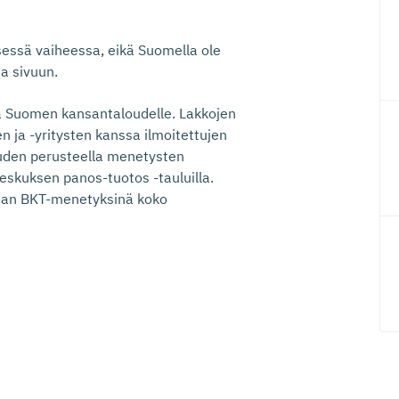
isessä vaiheessa, eikä Suomella ole
a sivuun.
iä Suomen kansantaloudelle. Lakkojen
en ja -yritysten kanssa ilmoitettujen
uuden perusteella menetysten
keskuksen panos-tuotos -tauluilla.
etaan BKT-menetyksinä koko