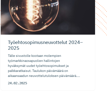
Työehtoso­pi­mus­neu­vottelut 2024–
2025
Tälle sivustolle kootaan molempien
työmarkkinaosapuolien hallintojen
hyväksymät uudet työehtosopimukset ja
palkkaratkaisut. Taulukon päivämäärä on
aikaansaadun neuvottelutuloksen päivämäärä....
24.02.2025