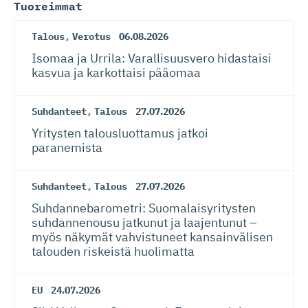
Tuoreimmat
Talous
,
Verotus
06.08.2026
Isomaa ja Urrila: Varallisuusvero hidastaisi
kasvua ja karkottaisi pääomaa
Suhdanteet
,
Talous
27.07.2026
Yritysten talousluottamus jatkoi
paranemista
Suhdanteet
,
Talous
27.07.2026
Suhdanneba­ro­metri: Suomalaisy­ri­tysten
suhdannenousu jatkunut ja laajentunut –
myös näkymät vahvistuneet kansainvälisen
talouden riskeistä huolimatta
EU
24.07.2026