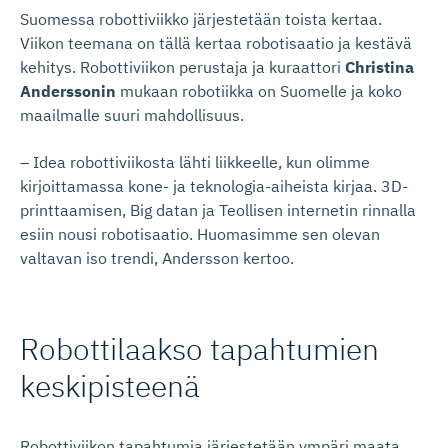
Suomessa robottiviikko järjestetään toista kertaa.
Viikon teemana on tällä kertaa robotisaatio ja kestävä
kehitys. Robottiviikon perustaja ja kuraattori
Christina
Anderssonin
mukaan robotiikka on Suomelle ja koko
maailmalle suuri mahdollisuus.
– Idea robottiviikosta lähti liikkeelle, kun olimme
kirjoittamassa kone- ja teknologia-aiheista kirjaa. 3D-
printtaamisen, Big datan ja Teollisen internetin rinnalla
esiin nousi robotisaatio. Huomasimme sen olevan
valtavan iso trendi, Andersson kertoo.
Robottilaakso tapahtumien
keskipisteenä
Robottiviikon tapahtumia järjestetään ympäri maata.