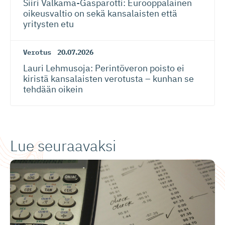
Siiri Valkama-Gas­pa­rotti: Eurooppalainen
oikeusvaltio on sekä kansalaisten että
yritysten etu
Verotus
20.07.2026
Lauri Lehmusoja: Perintöveron poisto ei
kiristä kansalaisten verotusta – kunhan se
tehdään oikein
Lue seuraavaksi