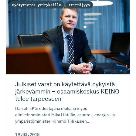
Hyötytietoa yrityksille
Yrittäjyys
Julkiset varat on käytettävä nykyistä
järkevämmin – osaamiskeskus KEINO
tulee tarpeeseen
Hän oli EK:n edustajana mukana myös
elinkeinoministeri Mika Lintilän, asunto-, energia- ja
ympäristöministeri Kimmo Tiilikaisen...
19.03.2018