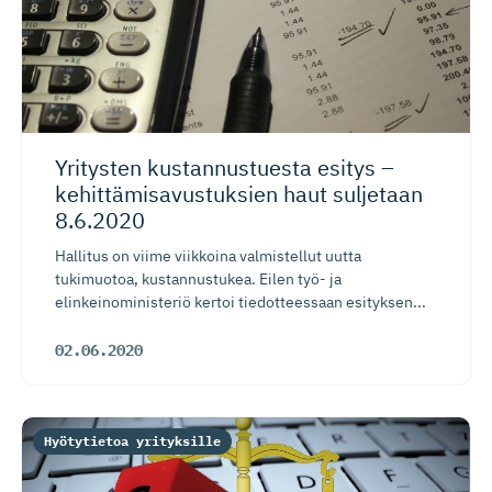
Yritysten kustannus­tuesta esitys –
kehittämi­sa­vus­tuksien haut suljetaan
8.6.2020
Hallitus on viime viikkoina valmistellut uutta
tukimuotoa, kustannustukea. Eilen työ- ja
elinkeinoministeriö kertoi tiedotteessaan esityksen...
02.06.2020
Hyötytietoa yrityksille