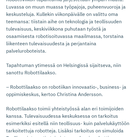
Luvassa on muun muassa työpajoja, puheenvuoroja ja
keskusteluja. Kullekin viikonpäivälle on valittu oma
teemansa: tiistain aihe on teknologia ja teollisuuden
tulevaisuus, keskiviikkona puhutaan työstä ja
osaamisesta robotisoituvassa maailmassa, torstaina
liikenteen tulevaisuudesta ja perjantaina
palveluroboteista.
Tapahtuman ytimessä on Helsingissä sijaitseva, niin
sanottu Robottilaakso.
– Robottilaakso on robotiikan innovaatio-, business- ja
oppimiskeskus, kertoo Christina Andersson.
Robottilaakso toimii yhteistyössä alan eri toimijoiden
kanssa. Tulevaisuudessa keskuksessa on tarkoitus
esimerkiksi esitellä niin teollisuus- kuin palvelukäyttöön
tarkoitettuja robotteja. Lisäksi tarkoitus on simuloida