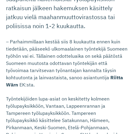
ratkaisun jälkeen hakemuksen käsittely
jatkuu vielä maahanmuuttovirastossa tai
poliisissa noin 1-2 kuukautta.
– Parhaimmillaan kestää siis 8 kuukautta ennen kuin
tiedetään, pääseekö ulkomaalainen työntekijä Suomeen
työhön vai ei. Tällainen odotteluaika on sekä päätöstä
Suomeen muutosta odottavan työntekijän että
työvoimaa tarvitsevan työnantajan kannalta täysin
kohtuutonta ja lainvastaista, sanoo asiantuntija
Riitta
Wärn
EK:sta.
Työntekijöiden lupa-asiat on keskitetty kolmeen
työlupayksikköön, Vantaan, Lappeenrannan ja
Tampereen työlupayksikköön. Tampereen
työlupayksikkö käsittelee Satakunnan, Hämeen,
Pirkanmaan, Keski-Suomen, Etelä-Pohjanmaan,