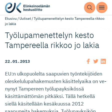
Etusivu
/
Uutiset
/
Työlupamenettelyn kesto Tampereella rikkoo
jo lakia
Työlupame­nettelyn kesto
Tampereella rikkoo jo lakia
22.01.2013
EU:n ulkopuolelta saapuvien työntekijöiden
oleskelulupahakemusten käsittelyaika on ve-
nynyt Tampereen työlupayksikössä
käsittämättömän pitkäksi. Tällä hetkellä
siellä käsitellään kesäkuussa 2012
saapuneita hakemuksia. Työlupayksikön