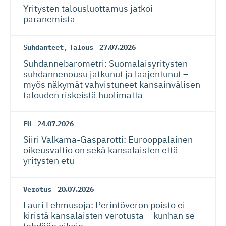
Yritysten talousluottamus jatkoi
paranemista
Suhdanteet
,
Talous
27.07.2026
Suhdanneba­ro­metri: Suomalaisy­ri­tysten
suhdannenousu jatkunut ja laajentunut –
myös näkymät vahvistuneet kansainvälisen
talouden riskeistä huolimatta
EU
24.07.2026
Siiri Valkama-Gas­pa­rotti: Eurooppalainen
oikeusvaltio on sekä kansalaisten että
yritysten etu
Verotus
20.07.2026
Lauri Lehmusoja: Perintöveron poisto ei
kiristä kansalaisten verotusta – kunhan se