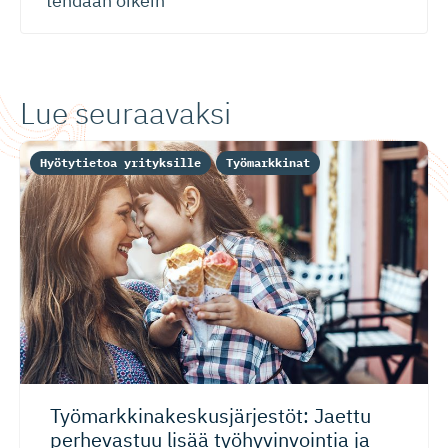
tehdään oikein
Lue seuraavaksi
Hyötytietoa yrityksille
Työmarkkinat
Työmarkki­na­kes­kus­jär­jestöt: Jaettu
perhevastuu lisää työhyvinvointia ja