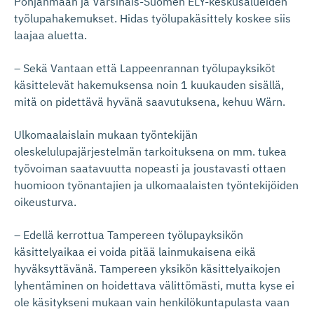
Pohjanmaan ja Varsinais-Suomen ELY-keskusalueiden
työlupahakemukset. Hidas työlupakäsittely koskee siis
laajaa aluetta.
– Sekä Vantaan että Lappeenrannan työlupayksiköt
käsittelevät hakemuksensa noin 1 kuukauden sisällä,
mitä on pidettävä hyvänä saavutuksena, kehuu Wärn.
Ulkomaalaislain mukaan työntekijän
oleskelulupajärjestelmän tarkoituksena on mm. tukea
työvoiman saatavuutta nopeasti ja joustavasti ottaen
huomioon työnantajien ja ulkomaalaisten työntekijöiden
oikeusturva.
– Edellä kerrottua Tampereen työlupayksikön
käsittelyaikaa ei voida pitää lainmukaisena eikä
hyväksyttävänä. Tampereen yksikön käsittelyaikojen
lyhentäminen on hoidettava välittömästi, mutta kyse ei
ole käsitykseni mukaan vain henkilökuntapulasta vaan