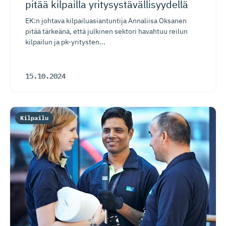
pitää kilpailla yritysystä­väl­li­syydellä
EK:n johtava kilpailuasiantuntija Annaliisa Oksanen
pitää tärkeänä, että julkinen sektori havahtuu reilun
kilpailun ja pk-yritysten...
15.10.2024
Kilpailu