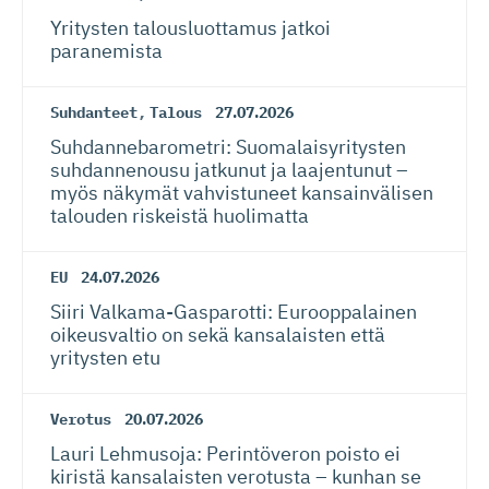
Yritysten talousluottamus jatkoi
paranemista
Suhdanteet
,
Talous
27.07.2026
Suhdanneba­ro­metri: Suomalaisy­ri­tysten
suhdannenousu jatkunut ja laajentunut –
myös näkymät vahvistuneet kansainvälisen
talouden riskeistä huolimatta
EU
24.07.2026
Siiri Valkama-Gas­pa­rotti: Eurooppalainen
oikeusvaltio on sekä kansalaisten että
yritysten etu
Verotus
20.07.2026
Lauri Lehmusoja: Perintöveron poisto ei
kiristä kansalaisten verotusta – kunhan se