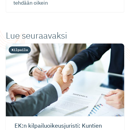
tehdään oikein
Lue seuraavaksi
Kilpailu
EK:n kilpailuoi­keus­ju­risti: Kuntien