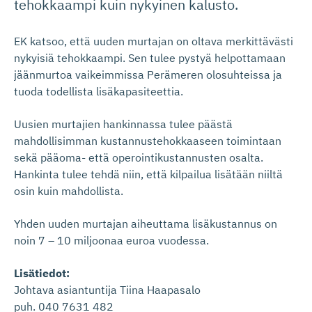
tehokkaampi kuin nykyinen kalusto.
EK katsoo, että uuden murtajan on oltava merkittävästi
nykyisiä tehokkaampi. Sen tulee pystyä helpottamaan
jäänmurtoa vaikeimmissa Perämeren olosuhteissa ja
tuoda todellista lisäkapasiteettia.
Uusien murtajien hankinnassa tulee päästä
mahdollisimman kustannustehokkaaseen toimintaan
sekä pääoma- että operointikustannusten osalta.
Hankinta tulee tehdä niin, että kilpailua lisätään niiltä
osin kuin mahdollista.
Yhden uuden murtajan aiheuttama lisäkustannus on
noin 7 – 10 miljoonaa euroa vuodessa.
Lisätiedot:
Johtava asiantuntija Tiina Haapasalo
puh. 040 7631 482