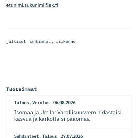
etunimi.sukunimi@ek.fi
julkiset hankinnat
,
liikenne
Tuoreimmat
Talous
,
Verotus
06.08.2026
Isomaa ja Urrila: Varallisuusvero hidastaisi
kasvua ja karkottaisi pääomaa
Suhdanteet
,
Talous
27.07.2026