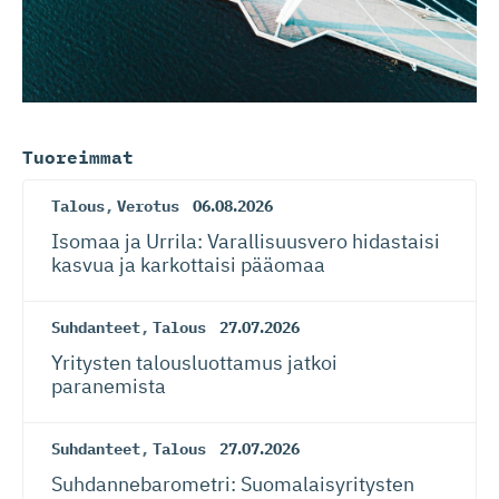
Tuoreimmat
Talous
,
Verotus
06.08.2026
Isomaa ja Urrila: Varallisuusvero hidastaisi
kasvua ja karkottaisi pääomaa
Suhdanteet
,
Talous
27.07.2026
Yritysten talousluottamus jatkoi
paranemista
Suhdanteet
,
Talous
27.07.2026
Suhdanneba­ro­metri: Suomalaisy­ri­tysten