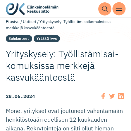
Etusivu
/
Uutiset
/
Yrityskysely: Työllistämisaikomuksissa
merkkejä kasvukäänteestä
Suhdanteet
Yrittäjyys
Yrityskysely: Työllistä­mi­sai­
ko­muksissa merkkejä
kasvukäänteestä
28.06.2024
Monet yritykset ovat joutuneet vähentämään
henkilöstöään edellisen 12 kuukauden
aikana. Rekrytointeja on silti ollut hieman