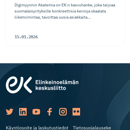
Digimyynnin Akatemia on EK:n kasvuhanke, joka tarjoaa
suomalaisyrityksille konkreettisia keinoja skaalata
liiketoimintaa, tavoittaa uusia asiakkaita...
15.01.2026
Käyntiosoite ja laskutustiedot
Tietosuojalauseke