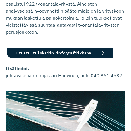
osallistui 922 työnantajayritystä. Aineiston
analyyseissä hyödynnettiin päätoimialojen ja yrityskoon
mukaan laskettuja painokertoimia, jolloin tulokset ovat
yleistettävissä suuntaa-antavasti työnantajayritysten
perusjoukkoon.
Tutustu tuloksiin infografiikkana
Lisätiedot:
johtava asiantuntija Jari Huovinen, puh. 040 861 4582