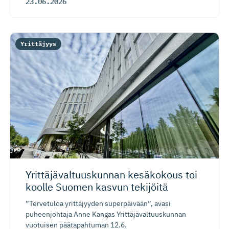
23.06.2026
Yrittäjyys
Yrittäjäval­tuus­kunnan kesäkokous toi
koolle Suomen kasvun tekijöitä
”Tervetuloa yrittäjyyden superpäivään”, avasi
puheenjohtaja Anne Kangas Yrittäjävaltuuskunnan
vuotuisen päätapahtuman 12.6.