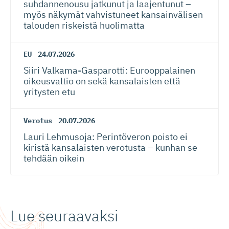
suhdannenousu jatkunut ja laajentunut –
myös näkymät vahvistuneet kansainvälisen
talouden riskeistä huolimatta
EU
24.07.2026
Siiri Valkama-Gas­pa­rotti: Eurooppalainen
oikeusvaltio on sekä kansalaisten että
yritysten etu
Verotus
20.07.2026
Lauri Lehmusoja: Perintöveron poisto ei
kiristä kansalaisten verotusta – kunhan se
tehdään oikein
Lue seuraavaksi