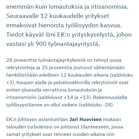
enemmän kuin lomautuksia ja irtisanomisia.
Seuraavalle 12 kuukaudelle yritykset
ennakoivat hienoista työllisyyden kasvua.
Tiedot käyvät ilmi EK:n yrityskyselystä, johon
vastasi yli 900 työnantajayritystä.
28 prosenttia työnantajayrityksistä on tehnyt uusia
rekrytointeja ja 25 prosenttia joutunut vähentämään
henkilöstöään edellisen 12 kuukauden aikana (saldoluku
+3). Kaupan alalla ja palvelusektorilla rekrytoinnit ovat
eniten plussalla verrattuna lomautuksiin ja
irtisanomisiin (saldoluvut +14 ja +13). Rakennusalalla
työllisyystilanne on ollut vaikein (saldoluku -28).
EK:n johtavan asiantuntijan
Jari Huovisen
mukaan
talouden turbulenssi on johtanut tilanteeseen, jossa
samat yritykset ovat tehneet vuoden aikana niin