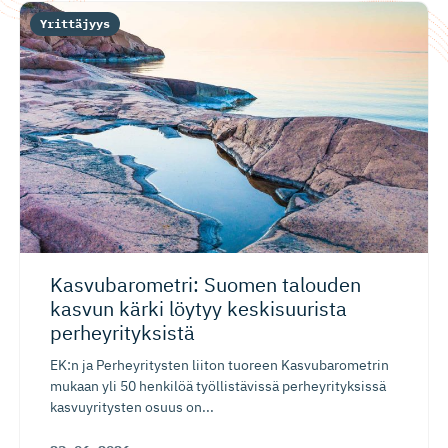
Yrittäjyys
Kasvubaro­metri: Suomen talouden
kasvun kärki löytyy keskisuurista
perheyrityksistä
EK:n ja Perheyritysten liiton tuoreen Kasvubarometrin
mukaan yli 50 henkilöä työllistävissä perheyrityksissä
kasvuyritysten osuus on...