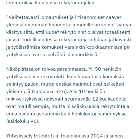
lomautuksia kuin uusia rekrytointejakin.
”Valitettavasti lomautukset ja irtisanomiset saavat
yleensä enemmän huomiota ja monille on voinut syntyä
käsitys siitä, että uudet rekrytoinnit olisivat totaalisesti
jäissä. Todellisuudessa rekrytointeja tehdään jatkuvasti
ja työllistämisaikomukset varsinkin kookkaammissa pk-
yrityksissä ovat jo selvästi plusmerkkisiä.”
Näköpiirissä on toivoa paremmasta. Yli 50 henkilön
yrityksissä niin rekrytointi- kuin lomautusaikomuksia
esiintyy paljon, mutta ensiksi mainitut ovat selkeästi
yleisempiä (saldoluku +26). Alle 10 henkilön
mikroyrityksissä näkymät seuraavalle 12 kuukaudelle
ovat maltillisempia, mutta niissäkin uusia rekrytointeja
ennakoidaan useammin kuin henkilöstön vähennyksiä
(saldoluku +6).
Yrityskysely toteutettiin toukokuussa 2024 ja siihen