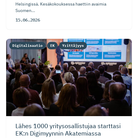
Helsingissä. Kesäkokouksessa haettiin avaimia
Suomen...
15.06.2026
Digitalisaatio
EK
Yrittäjyys
Lähes 1000 yritysosal­listujaa starttasi
EK:n Digimyynnin Akatemiassa