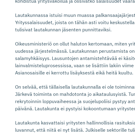
kohdistua yritysvakoilua ja olisivatko salaisuudet vaaras
Lautakunnassa istuisi muun muassa palkansaajajärjestö
Yrityssalaisuudet, joista on tähän asti voitu keskustell
tulisivat lautakunnan jäsenten punnittaviksi.
Oikeusministeriö on ollut haluton kertomaan, miten yrit
uudessa järjestelmässä. Lautakunnan perustamista on
salamyhkäisyys. Lausuntojen antamistehtävää ei käsit
lainvalmisteluprosessissa, vaan se lisättiin lakiin viim
Asianosaisille ei kerrottu lisäyksestä eikä heitä kuultu.
On selvää, että tällaisella lautakunnalla ei ole toiminnan
Järkevä toiminta on mahdotonta jo aikataulusyistä. Tu
rekrytoinnin loppuvaiheessa ja suojelupoliisi pystyy 
päivänä. Lautakunta ei pystyisi kokoontumaan yrityst
Lautakunta kasvattaisi yritysten hallinnollisia rasituksi
luvannut, että niitä ei nyt lisätä. Julkiselle sektorille tul