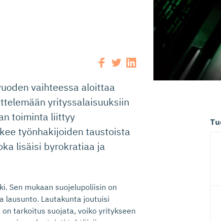
vuoden vaihteessa aloittaa
ittelemään yrityssalaisuuksiin
an toiminta liittyy
Tu
 tekee työnhakijoiden taustoista
oka lisäisi byrokratiaa ja
ki. Sen mukaan suojelupoliisin on
a lausunto. Lautakunta joutuisi
la on tarkoitus suojata, voiko yritykseen