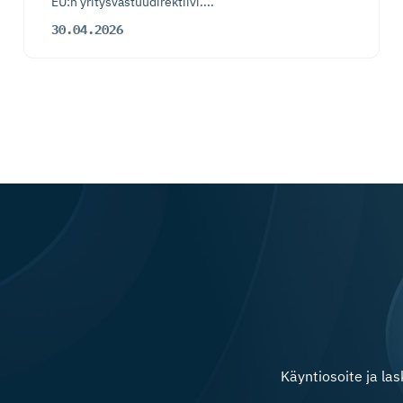
EU:n yritysvastuudirektiivi....
30.04.2026
Käyntiosoite ja la