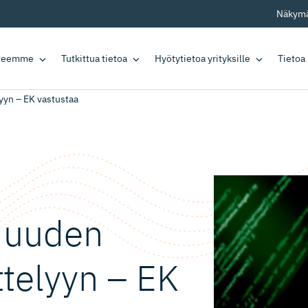
Näkymä
tteemme
Tutkittua tietoa
Hyötytietoa yrityksille
Tietoa
yyn – EK vastustaa
t uuden
ttelyyn – EK