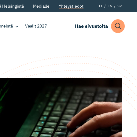
 Helsingistä
Medialle
Yhteystiedot
FI
EN
SV
Hae sivustolta
 meistä
Vaalit 2027