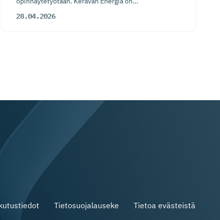
opinnäytetyötään. Keravan Energia on...
28.04.2026
skutustiedot
Tietosuojalauseke
Tietoa evästeistä