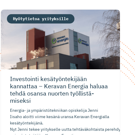
Hyötytietoa yrityksille
Investointi kesätyönte­kijään
kannattaa – Keravan Energia haluaa
tehdä osansa nuorten työllistä­
miseksi
Energia- ja ympäristötekniikan opiskelija Jenni
Iisaho aloitti viime kesänä uransa Keravan Energialla
kesätyöntekijänä.
Nyt Jenni tekee yritykselle uutta tehtäväkohtaista perehdytyspoh