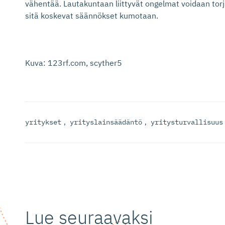
vähentää. Lautakuntaan liittyvät ongelmat voidaan torju
sitä koskevat säännökset kumotaan.
Kuva: 123rf.com, scyther5
yritykset
,
yrityslainsäädäntö
,
yritysturvallisuus
Lue seuraavaksi