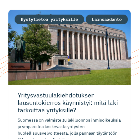
Hyötytietoa yrityksille
Lainsäädäntö
Yritysvas­tuu­la­kieh­do­tuksen
lausuntokierros käynnistyi: mitä laki
tarkoittaa yrityksille?
Suomessa on valmisteltu lakiluonnos ihmisoikeuksia
ja ympäristöä koskevasta yritysten
huolellisuusvelvoitteesta, jolla pannaan täytäntöön