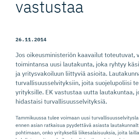
vastustaa
26.11.2014
Jos oikeusministeriön kaavailut toteutuvat, 
toimintansa uusi lautakunta, joka ryhtyy käs
ja yritysvakoiluun liittyviä asioita. Lautakunn
turvallisuusselvityksiin, joita suojelupoliisi
yrityksille. EK vastustaa uutta lautakuntaa, j
hidastaisi turvallisuusselvityksiä.
Tammikuussa tulee voimaan uusi turvallisuusselvitysla
ennen asian ratkaisua pyydettävä asiasta lautakunnalt
pohtimaan, onko yrityksellä liikesalaisuuksia, joita lail