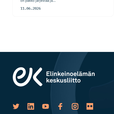
on pakko järjestää ja...
11.06.2026