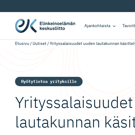
Ajankohtaista
Tavoi
Etusivu
/
Uutiset
/
Yrityssalaisuudet uuden lautakunnan käsittel
Hyötytietoa yrityksille
Yrityssalai­suude
lautakunnan käsi