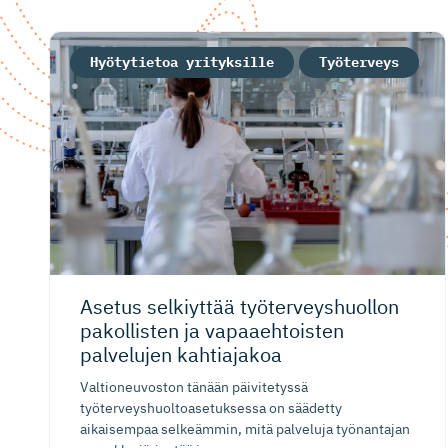
Hyötytietoa yrityksille
Työterveys
Asetus selkiyttää työterveys­huollon
pakollisten ja vapaaehtoisten
palvelujen kahtiajakoa
Valtioneuvoston tänään päivitetyssä
työterveyshuoltoasetuksessa on säädetty
aikaisempaa selkeämmin, mitä palveluja työnantajan