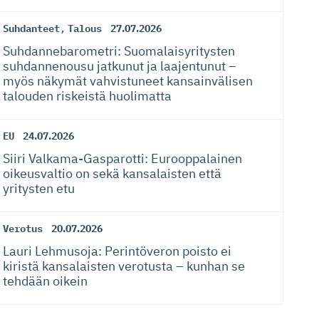
Suhdanteet
,
Talous
27.07.2026
Suhdanneba­ro­metri: Suomalaisy­ri­tysten
suhdannenousu jatkunut ja laajentunut –
myös näkymät vahvistuneet kansainvälisen
talouden riskeistä huolimatta
EU
24.07.2026
Siiri Valkama-Gas­pa­rotti: Eurooppalainen
oikeusvaltio on sekä kansalaisten että
yritysten etu
Verotus
20.07.2026
Lauri Lehmusoja: Perintöveron poisto ei
kiristä kansalaisten verotusta – kunhan se
tehdään oikein