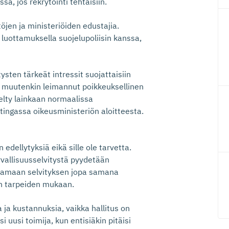
sa, jos rekrytointi tehtäisiin.
jen ja ministeriöiden edustajia.
a luottamuksella suojelupoliisin kanssa,
ysten tärkeät intressit suojattaisiin
 muutenkin leimannut poikkeuksellinen
elty lainkaan normaalissa
e tingassa oikeusministeriön aloitteesta.
 edellytyksiä eikä sille ole tarvetta.
rvallisuusselvitystä pyydetään
antamaan selvityksen jopa samana
en tarpeiden mukaan.
a ja kustannuksia, vaikka hallitus on
isi uusi toimija, kun entisiäkin pitäisi