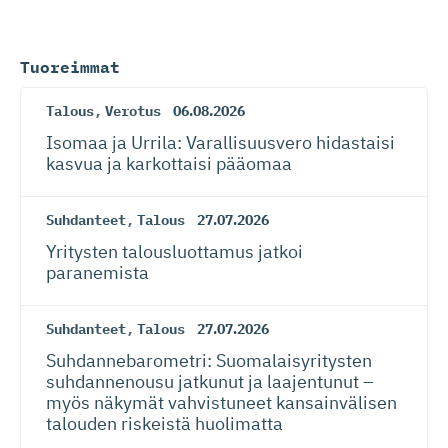
Tuoreimmat
Talous
,
Verotus
06.08.2026
Isomaa ja Urrila: Varallisuusvero hidastaisi
kasvua ja karkottaisi pääomaa
Suhdanteet
,
Talous
27.07.2026
Yritysten talousluottamus jatkoi
paranemista
Suhdanteet
,
Talous
27.07.2026
Suhdanneba­ro­metri: Suomalaisy­ri­tysten
suhdannenousu jatkunut ja laajentunut –
myös näkymät vahvistuneet kansainvälisen
talouden riskeistä huolimatta