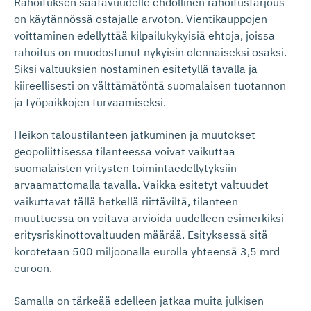
Rahoituksen saatavuudelle ehdollinen rahoitustarjous
on käytännössä ostajalle arvoton. Vientikauppojen
voittaminen edellyttää kilpailukykyisiä ehtoja, joissa
rahoitus on muodostunut nykyisin olennaiseksi osaksi.
Siksi valtuuksien nostaminen esitetyllä tavalla ja
kiireellisesti on välttämätöntä suomalaisen tuotannon
ja työpaikkojen turvaamiseksi.
Heikon taloustilanteen jatkuminen ja muutokset
geopoliittisessa tilanteessa voivat vaikuttaa
suomalaisten yritysten toimintaedellytyksiin
arvaamattomalla tavalla. Vaikka esitetyt valtuudet
vaikuttavat tällä hetkellä riittäviltä, tilanteen
muuttuessa on voitava arvioida uudelleen esimerkiksi
eritysriskinottovaltuuden määrää. Esityksessä sitä
korotetaan 500 miljoonalla eurolla yhteensä 3,5 mrd
euroon.
Samalla on tärkeää edelleen jatkaa muita julkisen