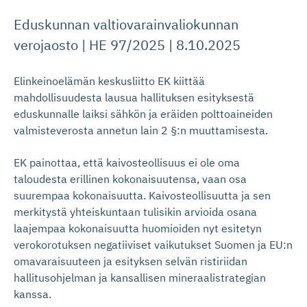
Eduskunnan valtiovarainvaliokunnan
verojaosto | HE 97/2025 | 8.10.2025
Elinkeinoelämän keskusliitto EK kiittää
mahdollisuudesta lausua hallituksen esityksestä
eduskunnalle laiksi sähkön ja eräiden polttoaineiden
valmisteverosta annetun lain 2 §:n muuttamisesta.
EK painottaa, että kaivosteollisuus ei ole oma
taloudesta erillinen kokonaisuutensa, vaan osa
suurempaa kokonaisuutta. Kaivosteollisuutta ja sen
merkitystä yhteiskuntaan tulisikin arvioida osana
laajempaa kokonaisuutta huomioiden nyt esitetyn
verokorotuksen negatiiviset vaikutukset Suomen ja EU:n
omavaraisuuteen ja esityksen selvän ristiriidan
hallitusohjelman ja kansallisen mineraalistrategian
kanssa.