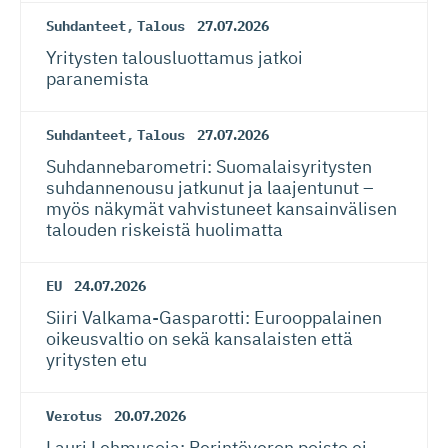
Suhdanteet
,
Talous
27.07.2026
Yritysten talousluottamus jatkoi
paranemista
Suhdanteet
,
Talous
27.07.2026
Suhdanneba­ro­metri: Suomalaisy­ri­tysten
suhdannenousu jatkunut ja laajentunut –
myös näkymät vahvistuneet kansainvälisen
talouden riskeistä huolimatta
EU
24.07.2026
Siiri Valkama-Gas­pa­rotti: Eurooppalainen
oikeusvaltio on sekä kansalaisten että
yritysten etu
Verotus
20.07.2026
Lauri Lehmusoja: Perintöveron poisto ei