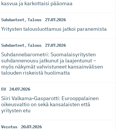
kasvua ja karkottaisi pääomaa
Suhdanteet
,
Talous
27.07.2026
Yritysten talousluottamus jatkoi paranemista
Suhdanteet
,
Talous
27.07.2026
Suhdanneba­ro­metri: Suomalaisy­ri­tysten
suhdannenousu jatkunut ja laajentunut –
myös näkymät vahvistuneet kansainvälisen
talouden riskeistä huolimatta
EU
24.07.2026
Siiri Valkama-Gas­pa­rotti: Eurooppalainen
oikeusvaltio on sekä kansalaisten että
yritysten etu
Verotus
20.07.2026