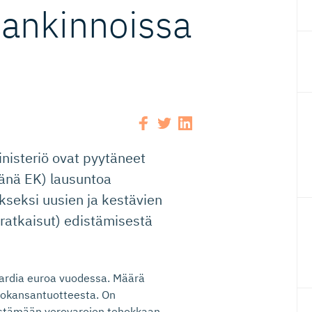
 hankinnoissa
inisteriö ovat pyytäneet
pänä EK) lausuntoa
kseksi uusien ja kestävien
-ratkaisut) edistämisestä
jardia euroa vuodessa. Määrä
tokansantuotteesta. On
edistämään verovarojen tehokkaan