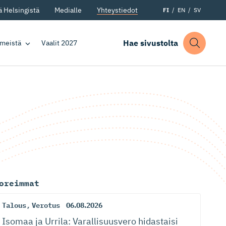
 Helsingistä
Medialle
Yhteystiedot
FI
EN
SV
Hae sivustolta
 meistä
Vaalit 2027
oreimmat
Talous
,
Verotus
06.08.2026
Isomaa ja Urrila: Varallisuusvero hidastaisi