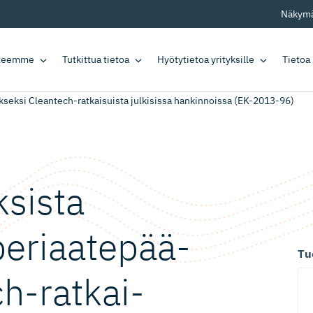
Näkymä
tteemme
Tutkittua tietoa
Hyötytietoa yrityksille
Tietoa
seksi Cleantech-ratkaisuista julkisissa hankinnoissa (EK-2013-96)
sista
periaatepää­
Tu
h-rat­kai­