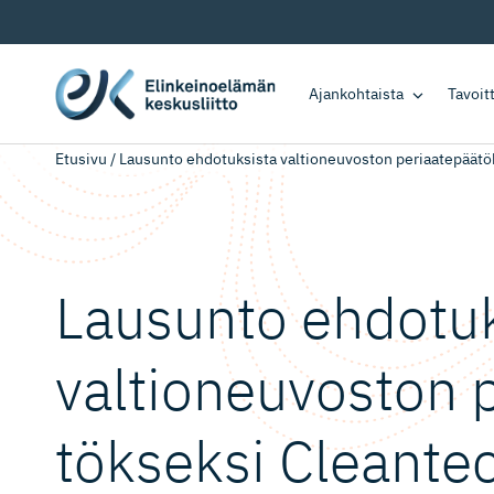
Ajankohtaista
Tavoi
Etusivu
/
Lausunto ehdotuksista valtioneuvoston periaatepäätök
Lausunto ehdotuk
valtioneu­voston 
tökseksi Cleantec