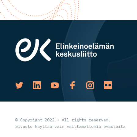
© Copyright 2022 • All rights reserved.
Sivusto käyttää vain välttämättömiä evästeitä