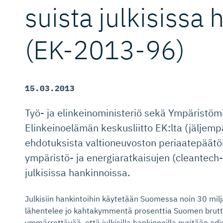
suista julkisissa
(EK-2013-96)
15.03.2013
Työ- ja elinkeinoministeriö sekä Ympäristöm
Elinkeinoelämän keskusliitto EK:lta (jäljem
ehdotuksista valtioneuvoston periaatepäätö
ympäristö- ja energiaratkaisujen (cleantech
julkisissa hankinnoissa.
Julkisiin hankintoihin käytetään Suomessa noin 30 mil
lähentelee jo kahtakymmentä prosenttia Suomen brut
ymmärrettävää, että julkisilla hankinnoilla pyritään 