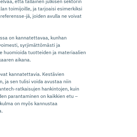
vää, että tällainen julkisen sektorin
an toimijoille, ja tarjoaisi esimerkiksi
 referensse-jä, joiden avulla ne voivat
oissa on kannatettavaa, kunhan
oimesti, syrjimättömästi ja
ee huomioida tuotteiden ja materiaalien
kaaren aikana.
vat kannatettavia. Kestävien
ja sen tulisi voida avustaa niin
eantech-ratkaisujen hankintojen, kuin
den parantaminen on kaikkien etu –
kökulma on myös kannustaa
a.