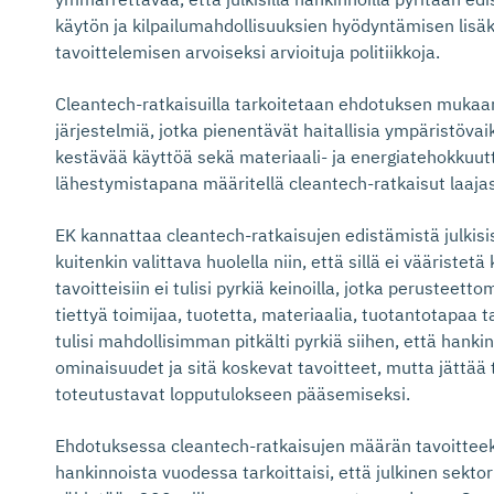
käytön ja kilpailumahdollisuuksien hyödyntämisen lisäk
tavoittelemisen arvoiseksi arvioituja politiikkoja.
Cleantech-ratkaisuilla tarkoitetaan ehdotuksen mukaan 
järjestelmiä, jotka pienentävät haitallisia ympäristöva
kestävää käyttöä sekä materiaali- ja energiatehokkuut
lähestymistapana määritellä cleantech-ratkaisut laajas
EK kannattaa cleantech-ratkaisujen edistämistä julkis
kuitenkin valittava huolella niin, että sillä ei vääristet
tavoitteisiin ei tulisi pyrkiä keinoilla, jotka perusteetto
tiettyä toimijaa, tuotetta, materiaalia, tuotantotapaa t
tulisi mahdollisimman pitkälti pyrkiä siihen, että han
ominaisuudet ja sitä koskevat tavoitteet, mutta jättää 
toteutustavat lopputulokseen pääsemiseksi.
Ehdotuksessa cleantech-ratkaisujen määrän tavoitteeksi
hankinnoista vuodessa tarkoittaisi, että julkinen sektor