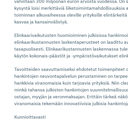
vähintään 300 miljoonan euron arvosta vuodessa. On sel
kysyntä loisi merkittäviä liiketoimintamahdollisuuksia al
toiminnan alkuvaiheessa oleville yrityksille elintärkeitä
kasvaa ja kansainvälistyä.
Elinkaarivaikutusten huomioiminen julkisissa hankinn
elinkaarikustannusten laskentaperusteet on laadittu av
tasapuolisesti. Elinkaarikustannusten laskennassa tul
käytön kokonais-päästöt ja -ympäristövaikutukset elin
Tavoitteiden saavuttamiseksi ehdotetut toimenpiteet o
hankintojen neuvontapalvelun perustaminen on tarpeen, 
hankkivia viranomaisia kuin tarjoavia yrityksiä. Niin cl
minkä tahansa julkisten hankintojen suunnitelmallisuu
ostajan, myyjän ja veronmaksajan. Erittäin tärkeä nä
viranomaisia tekemään innovatiivisia julkisia hankintoj
Kunnioittavasti