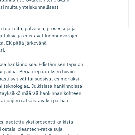
si muita yhteiskunnallisesti
tuotteita, palveluja, prosesseja ja
ikutuksia ja edistävät luonnonvarojen
ta. EK pitää järkevänä
ti.
issa hankinnoissa. Edistämisen tapa on
ä kilpailua. Periaatepäätöksen hyviin
masti syrjivät tai suosivat esimerkiksi
ai teknologiaa. Julkisissa hankinnoissa
kintayksikkö määrää hankinnan kohteen
tarjoajien ratkaistavaksi parhaat
 asetettu yksi prosentti kaikista
i ostaisi cleantech-ratkaisuja