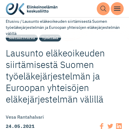
Etusivu
/
Lausunto eläkeoikeuden siirtämisestä Suomen
työeläkejärjestelmän ja Euroopan yhteisöjen eläkejärjestelmän
välillä
Sosiaaliturva
Työelämä
Lausunto eläkeoikeuden
siirtämisestä Suomen
työeläkejär­jes­telmän ja
Euroopan yhteisöjen
eläkejärjes­telmän välillä
Vesa Rantahalvari
24.05.2021