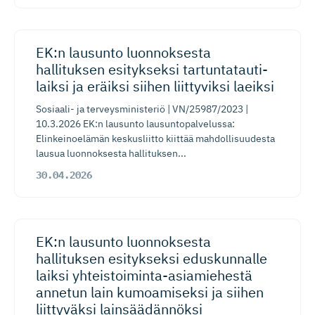
EK:n lausunto luonnoksesta
hallituksen esitykseksi tartuntatau­ti­
laiksi ja eräiksi siihen liittyviksi laeiksi
Sosiaali- ja terveysministeriö | VN/25987/2023 |
10.3.2026 EK:n lausunto lausuntopalvelussa:
Elinkeinoelämän keskusliitto kiittää mahdollisuudesta
lausua luonnoksesta hallituksen...
30.04.2026
EK:n lausunto luonnoksesta
hallituksen esitykseksi eduskunnalle
laiksi yhteistoi­min­ta-asia­miehestä
annetun lain kumoamiseksi ja siihen
liittyväksi lainsäädännöksi