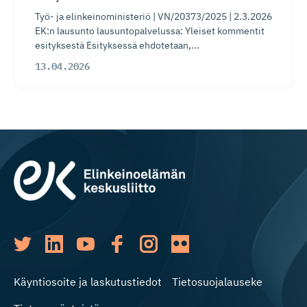
Työ- ja elinkeinoministeriö | VN/20373/2025 | 2.3.2026
EK:n lausunto lausuntopalvelussa: Yleiset kommentit
esityksestä Esityksessä ehdotetaan,...
13.04.2026
Käyntiosoite ja laskutustiedot
Tietosuojalauseke