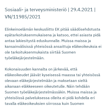
Sosiaali- ja terveysministeriö | 29.4.2021 |
VN/11985/2021
Elinkeinoelämän keskusliitto EK pitää säädösehdotusta
epätarkoituksenmukaisena ja katsoo, ettei asiasta pidä
antaa lakiesitystä eduskunnalle. Muissa maissa ja
kansainvälisissä yhteisössä ansaittuja eläkeoikeuksia ei
ole tarkoituksenmukaista siirtää Suomen
työeläkejärjestelmään.
Kokonaisuuden kannalta on järkevää, että
eläkeoikeudet jäävät kyseisessä maassa tai yhteisössä
olevaan eläkejärjestelmään ja maksetaan sieltä
aikanaan eläkkeeseen oikeutetulle. Näin tehdään
Suomen työeläkejärjestelmässäkin. Muissa maissa ja
yhteisöissä palveluksessa olleita ei pidä kohdella eri
tavalla eläkeoikeuksien siirrossa kuin Suomen