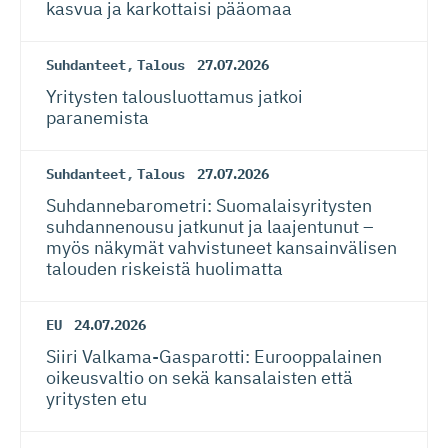
kasvua ja karkottaisi pääomaa
Suhdanteet
,
Talous
27.07.2026
Yritysten talousluottamus jatkoi
paranemista
Suhdanteet
,
Talous
27.07.2026
Suhdanneba­ro­metri: Suomalaisy­ri­tysten
suhdannenousu jatkunut ja laajentunut –
myös näkymät vahvistuneet kansainvälisen
talouden riskeistä huolimatta
EU
24.07.2026
Siiri Valkama-Gas­pa­rotti: Eurooppalainen
oikeusvaltio on sekä kansalaisten että
yritysten etu