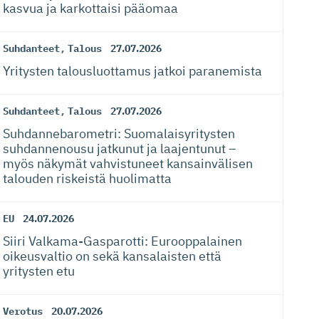
kasvua ja karkottaisi pääomaa
Suhdanteet
,
Talous
27.07.2026
Yritysten talousluottamus jatkoi paranemista
Suhdanteet
,
Talous
27.07.2026
Suhdanneba­ro­metri: Suomalaisy­ri­tysten
suhdannenousu jatkunut ja laajentunut –
myös näkymät vahvistuneet kansainvälisen
talouden riskeistä huolimatta
EU
24.07.2026
Siiri Valkama-Gas­pa­rotti: Eurooppalainen
oikeusvaltio on sekä kansalaisten että
yritysten etu
Verotus
20.07.2026