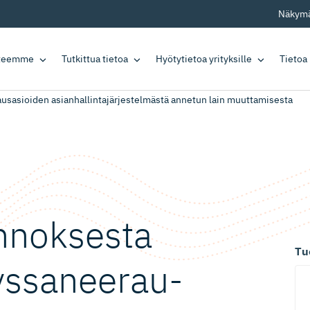
Näkymä
tteemme
Tutkittua tietoa
Hyötytietoa yrityksille
Tietoa
usasioiden asianhallintajärjestelmästä annetun lain muuttamisesta
nnoksesta
Tu
yssanee­rau­