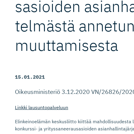
sa­sioiden asianhall
telmästä annetun
muuttamisesta
15.01.2021
Oikeusministeriö 3.12.2020 VN/26826/202
Linkki lausuntopalveluun
Elinkeinoelämän keskusliitto kiittää mahdollisuudesta 
konkurssi- ja yrityssaneerausasioiden asianhallintajär