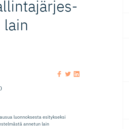
in­ta­jär­jes­
 lain
0
lausua luonnoksesta esitykseksi
jestelmästä annetun lain