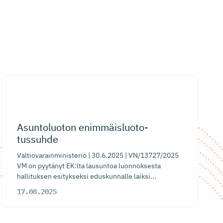
​​Asuntoluoton enimmäisluo­to­
tussuhde​
Valtiovarainministeriö | 30.6.2025 | VN/13727/2025
VM on pyytänyt EK:lta lausuntoa luonnoksesta
hallituksen esitykseksi eduskunnalle laiksi...
17.08.2025