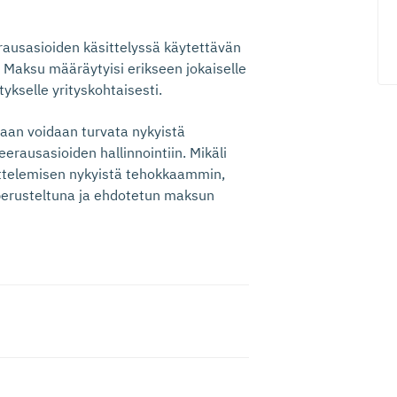
rausasioiden käsittelyssä käytettävän
. Maksu määräytyisi erikseen jokaiselle
ykselle yrityskohtaisesti.
ltaan voidaan turvata nykyistä
erausasioiden hallinnointiin. Mikäli
ittelemisen nykyistä tehokkaammin,
 perusteltuna ja ehdotetun maksun