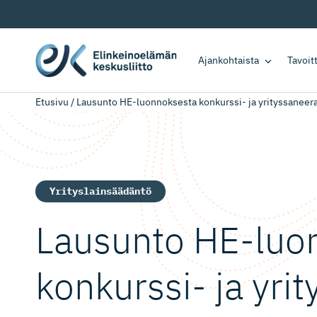
Ajankohtaista
Tavoi
Etusivu
/
Lausunto HE-luonnoksesta konkurssi- ja yrityssaneera
Yrityslainsäädäntö
Lausunto HE-luo
konkurssi- ja yrit