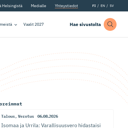
 Helsingistä
Medialle
Yhteystiedot
FI
EN
SV
Hae sivustolta
 meistä
Vaalit 2027
oreimmat
Talous
,
Verotus
06.08.2026
Isomaa ja Urrila: Varallisuusvero hidastaisi