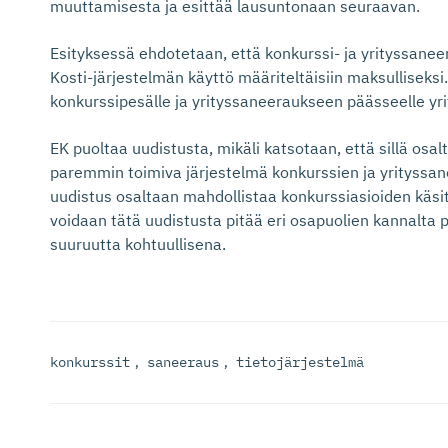
muuttamisesta ja esittää lausuntonaan seuraavan.
Esityksessä ehdotetaan, että konkurssi- ja yrityssanee
Kosti-järjestelmän käyttö määriteltäisiin maksulliseksi
konkurssipesälle ja yrityssaneeraukseen päässeelle yrit
EK puoltaa uudistusta, mikäli katsotaan, että sillä osa
paremmin toimiva järjestelmä konkurssien ja yrityssane
uudistus osaltaan mahdollistaa konkurssiasioiden käs
voidaan tätä uudistusta pitää eri osapuolien kannalta
suuruutta kohtuullisena.
konkurssit
,
saneeraus
,
tietojärjestelmä