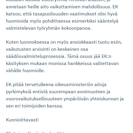
annetaan heille aito vaikuttamisen mahdollisuus. EK
katsoo, että tasapuolisuuden vaatimukset olisi hyvä
huomioida myös pohdittaessa esimerkiksi sääntelyä
valmistelevan työryhmän kokoonpanoa.
Kuten luonnoksessa on myös ansiokkaasti tuotu esiin,
vaikutusten arviointi on keskeinen osa
säädösvalmisteluprosessia. Tämä osuus jää EK:n
käsityksen mukaan monissa hankkeissa valitettavan
vähälle huomiolle.
EK pitää tervetulleena oikeusministeriön aitoja
pyrkimyksiä entistä suurempaan avoimuuteen ja
vuorovaikutuksellisuuteen ympäröivän yhteiskunnan ja
sen eri toimijoiden kanssa.
Kunnioittavasti