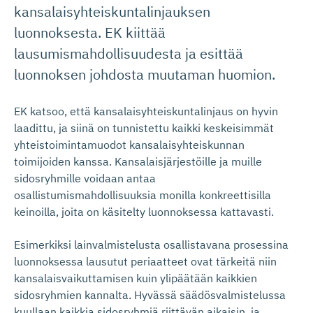
kansalaisyhteiskuntalinjauksen
luonnoksesta. EK kiittää
lausumismahdollisuudesta ja esittää
luonnoksen johdosta muutaman huomion.
EK katsoo, että kansalaisyhteiskuntalinjaus on hyvin
laadittu, ja siinä on tunnistettu kaikki keskeisimmät
yhteistoimintamuodot kansalaisyhteiskunnan
toimijoiden kanssa. Kansalaisjärjestöille ja muille
sidosryhmille voidaan antaa
osallistumismahdollisuuksia monilla konkreettisilla
keinoilla, joita on käsitelty luonnoksessa kattavasti.
Esimerkiksi lainvalmistelusta osallistavana prosessina
luonnoksessa lausutut periaatteet ovat tärkeitä niin
kansalaisvaikuttamisen kuin ylipäätään kaikkien
sidosryhmien kannalta. Hyvässä säädösvalmistelussa
kuullaan kaikkia sidosryhmiä riittävän aikaisin, ja