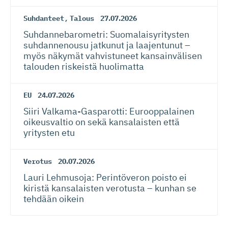
Suhdanteet
,
Talous
27.07.2026
Suhdanneba­ro­metri: Suomalaisy­ri­tysten
suhdannenousu jatkunut ja laajentunut –
myös näkymät vahvistuneet kansainvälisen
talouden riskeistä huolimatta
EU
24.07.2026
Siiri Valkama-Gas­pa­rotti: Eurooppalainen
oikeusvaltio on sekä kansalaisten että
yritysten etu
Verotus
20.07.2026
Lauri Lehmusoja: Perintöveron poisto ei
kiristä kansalaisten verotusta – kunhan se
tehdään oikein