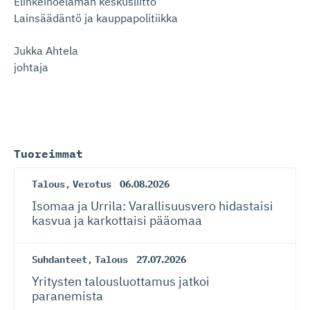
Elinkeinoelämän keskusliitto
Lainsäädäntö ja kauppapolitiikka
Jukka Ahtela
johtaja
Tuoreimmat
Talous
,
Verotus
06.08.2026
Isomaa ja Urrila: Varallisuusvero hidastaisi
kasvua ja karkottaisi pääomaa
Suhdanteet
,
Talous
27.07.2026
Yritysten talousluottamus jatkoi
paranemista