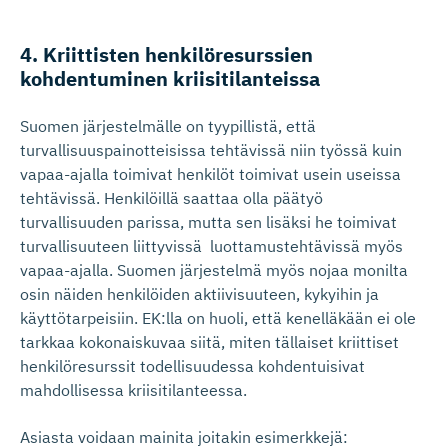
4. Kriittisten henkilöre­surssien
kohdentuminen kriisitilanteissa
Suomen järjestelmälle on tyypillistä, että
turvallisuuspainotteisissa tehtävissä niin työssä kuin
vapaa-ajalla toimivat henkilöt toimivat usein useissa
tehtävissä. Henkilöillä saattaa olla päätyö
turvallisuuden parissa, mutta sen lisäksi he toimivat
turvallisuuteen liittyvissä luottamustehtävissä myös
vapaa-ajalla. Suomen järjestelmä myös nojaa monilta
osin näiden henkilöiden aktiivisuuteen, kykyihin ja
käyttötarpeisiin. EK:lla on huoli, että kenelläkään ei ole
tarkkaa kokonaiskuvaa siitä, miten tällaiset kriittiset
henkilöresurssit todellisuudessa kohdentuisivat
mahdollisessa kriisitilanteessa.
Asiasta voidaan mainita joitakin esimerkkejä: