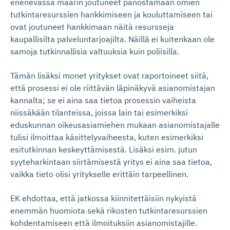
enenevässä määrin joutuneet panostamaan omien
tutkintaresurssien hankkimiseen ja kouluttamiseen tai
ovat joutuneet hankkimaan näitä resursseja
kaupallisilta palveluntarjoajilta. Näillä ei kuitenkaan ole
samoja tutkinnallisia valtuuksia kuin poliisilla.
Tämän lisäksi monet yritykset ovat raportoineet siitä,
että prosessi ei ole riittävän läpinäkyvä asianomistajan
kannalta; se ei aina saa tietoa prosessin vaiheista
niissäkään tilanteissa, joissa lain tai esimerkiksi
eduskunnan oikeusasiamiehen mukaan asianomistajalle
tulisi ilmoittaa käsittelyvaiheesta, kuten esimerkiksi
esitutkinnan keskeyttämisestä. Lisäksi esim. jutun
syyteharkintaan siirtämisestä yritys ei aina saa tietoa,
vaikka tieto olisi yritykselle erittäin tarpeellinen.
EK ehdottaa, että jatkossa kiinnitettäisiin nykyistä
enemmän huomiota sekä rikosten tutkintaresurssien
kohdentamiseen että ilmoituksiin asianomistajille.