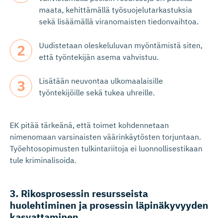
maata, kehittämällä työsuojelutarkastuksia
sekä lisäämällä viranomaisten tiedonvaihtoa.
Uudistetaan oleskeluluvan myöntämistä siten,
että työntekijän asema vahvistuu.
Lisätään neuvontaa ulkomaalaisille
työntekijöille sekä tukea uhreille.
EK pitää tärkeänä, että toimet kohdennetaan
nimenomaan varsinaisten väärinkäytösten torjuntaan.
Työehtosopimusten tulkintariitoja ei luonnollisestikaan
tule kriminalisoida.
3. Rikosprosessin resursseista
huolehtiminen ja prosessin läpinäkyvyyden
kasvattaminen