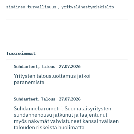
sisäinen turvallisuus
,
yrityslähestymiskielto
Tuoreimmat
Suhdanteet
,
Talous
27.07.2026
Yritysten talousluottamus jatkoi
paranemista
Suhdanteet
,
Talous
27.07.2026
Suhdanneba­ro­metri: Suomalaisy­ri­tysten
suhdannenousu jatkunut ja laajentunut –
myös näkymät vahvistuneet kansainvälisen
talouden riskeistä huolimatta