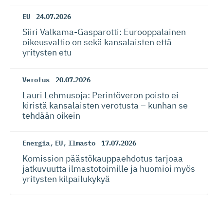
EU
24.07.2026
Siiri Valkama-Gas­pa­rotti: Eurooppalainen
oikeusvaltio on sekä kansalaisten että
yritysten etu
Verotus
20.07.2026
Lauri Lehmusoja: Perintöveron poisto ei
kiristä kansalaisten verotusta – kunhan se
tehdään oikein
Energia
,
EU
,
Ilmasto
17.07.2026
Komission päästökaup­paehdotus tarjoaa
jatkuvuutta ilmastotoimille ja huomioi myös
yritysten kilpailukykyä