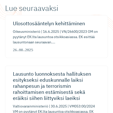
Lue seuraavaksi
​Ulosotto­sääntelyn kehittäminen
Oikeusministeriö | 16.6.2025 | VN/26600/2023 OM on
pyytänyt EK:lta lausuntoa otsikkoasiassa. EK esittää
lausuntonaan seuraavan....
26.08.2025
Lausunto luonnoksesta hallituksen
esitykseksi eduskunnalle laiksi
rahanpesun ja terrorismin
rahoittamisen estämisestä sekä
eräiksi siihen liittyviksi laeiksi
Valtiovarainministeriö | 30.6.2025 | VM053:00/2024
VM on pyytänyt EK:lta lausuntoa otsikkoasiassa. EK