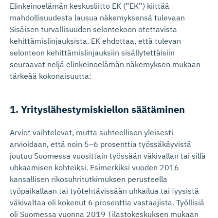
Elinkeinoelämän keskusliitto EK (”EK”) kiittää
mahdollisuudesta lausua näkemyksensä tulevaan
Sisäisen turvallisuuden selontekoon otettavista
kehittämislinjauksista. EK ehdottaa, että tulevan
selonteon kehittämislinjauksiin sisällytettäisiin
seuraavat neljä elinkeinoelämän näkemyksen mukaan
tärkeää kokonaisuutta:
1. Yrityslähes­ty­mis­kiellon säätäminen
Arviot vaihtelevat, mutta suhteellisen yleisesti
arvioidaan, että noin 5–6 prosenttia työssäkäyvistä
joutuu Suomessa vuosittain työssään väkivallan tai sillä
uhkaamisen kohteiksi. Esimerkiksi vuoden 2016
kansallisen rikosuhritutkimuksen perusteella
työpaikallaan tai työtehtävissään uhkailua tai fyysistä
väkivaltaa oli kokenut 6 prosenttia vastaajista. Työllisiä
oli Suomessa vuonna 2019 Tilastokeskuksen mukaan