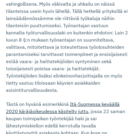
vahingollisena. Myös väkivalta ja uhkailu on näissä
tilanteissa usein hyvin lähellä. Tällä hetkellä yrityksillä ei
lainsäädännössämme ole riittäviä työkaluja näihin
tilanteisiin puuttumiseksi. Työnantajan vastuun
kannalta työturvallisuuslaki on kuitenkin ehdoton: Lain 2
luvun 8 §:n mukaan työnantajan on suunniteltava,
valittava, mitoitettava ja toteutettava työolosuhteiden
parantamiseksi tarvittavat toimenpiteet ja ensisijaisesti
estää vaara- ja haittatekijöiden syntyminen sekä
toissijaisesti poistaa vaara- ja haittatekijät.
Työntekijöiden lisäksi elinkeinonharjoittajalla on myös
tietty vastuu tiloissaan käyvien asiakkaiden
asiointiturvallisuudesta.
Tästä on hyvänä esimerkkinä
Itä-Suomessa keväällä
2020 käräjäoikeudessa käsitelty juttu
, jossa 22 saman
kaupan toimipaikan työntekijää haki ja sai
lähestymiskiellon edellä kerrotulla tavalla
käyttäytynyttä asiakasta kohtaan. Kun kyse on