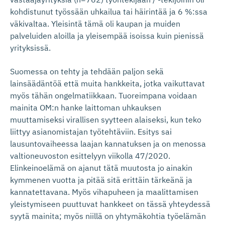
kohdistunut työssään uhkailua tai häirintää ja 6 %:ssa
väkivaltaa. Yleisintä tämä oli kaupan ja muiden
palveluiden aloilla ja yleisempää isoissa kuin pienissä
yrityksissä.
Suomessa on tehty ja tehdään paljon sekä
lainsäädäntöä että muita hankkeita, jotka vaikuttavat
myös tähän ongelmatiikkaan. Tuoreimpana voidaan
mainita OM:n hanke laittoman uhkauksen
muuttamiseksi virallisen syytteen alaiseksi, kun teko
liittyy asianomistajan työtehtäviin. Esitys sai
lausuntovaiheessa laajan kannatuksen ja on menossa
valtioneuvoston esittelyyn viikolla 47/2020.
Elinkeinoelämä on ajanut tätä muutosta jo ainakin
kymmenen vuotta ja pitää sitä erittäin tärkeänä ja
kannatettavana. Myös vihapuheen ja maalittamisen
yleistymiseen puuttuvat hankkeet on tässä yhteydessä
syytä mainita; myös niillä on yhtymäkohtia työelämän