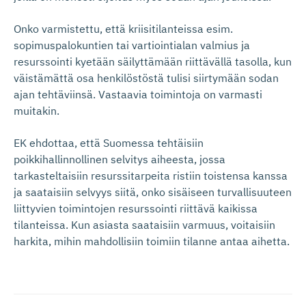
Onko varmistettu, että kriisitilanteissa esim.
sopimuspalokuntien tai vartiointialan valmius ja
resurssointi kyetään säilyttämään riittävällä tasolla, kun
väistämättä osa henkilöstöstä tulisi siirtymään sodan
ajan tehtäviinsä. Vastaavia toimintoja on varmasti
muitakin.
EK ehdottaa, että Suomessa tehtäisiin
poikkihallinnollinen selvitys aiheesta, jossa
tarkasteltaisiin resurssitarpeita ristiin toistensa kanssa
ja saataisiin selvyys siitä, onko sisäiseen turvallisuuteen
liittyvien toimintojen resurssointi riittävä kaikissa
tilanteissa. Kun asiasta saataisiin varmuus, voitaisiin
harkita, mihin mahdollisiin toimiin tilanne antaa aihetta.