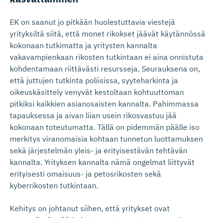
EK on saanut jo pitkään huolestuttavia viestejä
yrityksiltä siitä, että monet rikokset jäävät käytännössä
kokonaan tutkimatta ja yritysten kannalta
vakavampienkaan rikosten tutkintaan ei aina onnistuta
kohdentamaan riittävästi resursseja. Seurauksena on,
että juttujen tutkinta poliisissa, syyteharkinta ja
oikeuskäsittely venyvät kestoltaan kohtuuttoman
pitkiksi kaikkien asianosaisten kannalta. Pahimmassa
tapauksessa ja aivan liian usein rikosvastuu jää
kokonaan toteutumatta. Tällä on pidemmän päälle iso
merkitys viranomaisia kohtaan tunnetun luottamuksen
sekä järjestelmän yleis- ja erityisestävän tehtävän
kannalta. Yrityksen kannalta nämä ongelmat liittyvät
erityisesti omaisuus- ja petosrikosten sekä
kyberrikosten tutkintaan.
Kehitys on johtanut siihen, että yritykset ovat