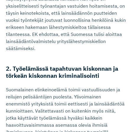
yksiselitteisesti työnantajan vastuiden hoitamisesta, on
täysin keinotekoista, että lainsäädännön puutteiden
vuoksi työntekijät joutuvat luonnollisina henkilöinä kukin
erikseen hakemaan lähestymiskieltoa tällaisessa
tilanteessa. EK ehdottaa, että Suomessa tulisi aloittaa
lainsäädäntövalmistelu yrityslähestymiskiellon
säätämiseksi.
2. Työelämässä tapahtuvan kiskonnan ja
törkeän kiskonnan kriminalisointi
Suomalainen elinkeinoelämä toimii vastuullisuuden ja
reilujen pelisääntöjen puolesta. Ylivoimainen
enemmistö yrityksistä toimii eettisesti ja lainsäädäntöä
kunnioittaen. Valitettavasti on kuitenkin myös niitä,
jotka käyttävät työelämässä hyväksi kaikkein
haavoittuvaisimmassa asemassa olevia ihmisiä