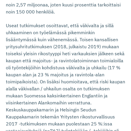
noin 2,57 miljoonaa, joten kuusi prosenttia tarkoittaisi
noin 150 000 henkilöä.
Useat tutkimukset osoittavat, että väkivalta ja sillä
uhkaaminen on työelämässä pikemminkin
lisääntymässä kuin vähenemässä. Toisen kansallisen
yritysuhritutkimuksen (2018, julkaistu 2019) mukaan
toiseksi yleisin rikostyyppi heti varkauksien jälkeen sekä
kaupan että majoitus- ja ravintolatoiminnan toimialoilla
oli työntekijöihin kohdistuva väkivalta ja uhkailu (17 %
kaupan alan ja 23 % majoitus ja ravintola-alan
toimipaikoista). On lisäksi huomioitava, että riski kaupan
alalla väkivallan / uhkailun osalta on tutkimuksen
mukaan Suomessa kaksinkertainen Englantiin ja
viisinkertainen Alankomaihin verrattuna.
Keskuskauppakamarin ja Helsingin Seudun
Kauppakamarin tekemän Yritysten rikosturvallisuus
2017 -tutkimuksen mukaan puolestaan 25 %:issa
vastaajayrityksiä (n=762) työntekijään / -tekijöihin oli