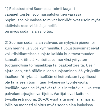
1) Pelastustoimi Suomessa toimii laajalti
vapaaehtoisten sopimuspalokuntien varassa.
Sopimuspalokunnissa toimivat henkilöt ovat usein myös
aktiivisia reserviläisiä, ja heillä
on myös sodan ajan sijoitus.
2) Suomen sodan ajan vahvuus on nykyisin pienempi
kuin menneillä vuosikymmenillä. Puolustusvoimat eivät
voi kriisitilanteissa suojata kaikkia huoltovarmuuden
kannalta kriittisiä kohteita, esimerkiksi yritysten
tuotannollisia toimipaikkoja tai pääkonttoreita. Usein
ajatellaan, että tällöin niiden suojaaminen jää yrityksille
itselleen. Yrityksillä itsellään ei kuitenkaan tyypillisesti
ole tällaiseen toimintaan kykeneviä työntekijöitä
itsellään, vaan ne käyttävät tällaisiin tehtäviin ulkoisten
palveluntarjoajien vartijoita. Vartijat ovat kuitenkin
tyypillisesti nuoria, 20–30-vuotiaita miehiä ja naisia,
joilla on monesti sijoitus myös sodan ajan joukoissa.