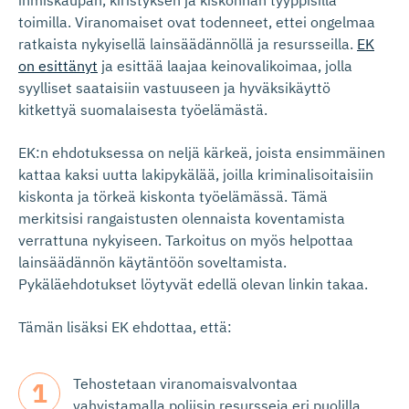
ihmiskaupan, kiristyksen ja kiskonnan tyyppisillä
toimilla. Viranomaiset ovat todenneet, ettei ongelmaa
ratkaista nykyisellä lainsäädännöllä ja resursseilla.
EK
on esittänyt
ja esittää laajaa keinovalikoimaa, jolla
syylliset saataisiin vastuuseen ja hyväksikäyttö
kitkettyä suomalaisesta työelämästä.
EK:n ehdotuksessa on neljä kärkeä, joista ensimmäinen
kattaa kaksi uutta lakipykälää, joilla kriminalisoitaisiin
kiskonta ja törkeä kiskonta työelämässä. Tämä
merkitsisi rangaistusten olennaista koventamista
verrattuna nykyiseen. Tarkoitus on myös helpottaa
lainsäädännön käytäntöön soveltamista.
Pykäläehdotukset löytyvät edellä olevan linkin takaa.
Tämän lisäksi EK ehdottaa, että:
Tehostetaan viranomaisvalvontaa
vahvistamalla poliisin resursseja eri puolilla