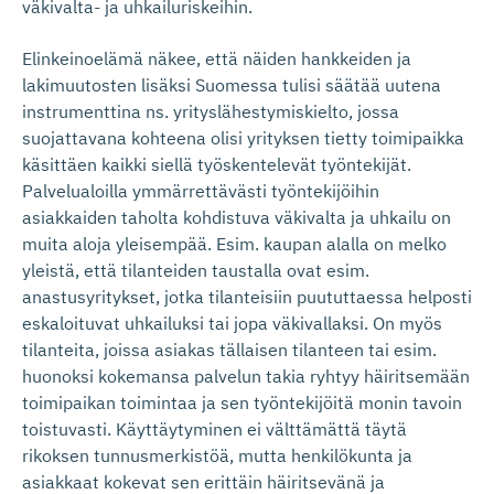
väkivalta- ja uhkailuriskeihin.
Elinkeinoelämä näkee, että näiden hankkeiden ja
lakimuutosten lisäksi Suomessa tulisi säätää uutena
instrumenttina ns. yrityslähestymiskielto, jossa
suojattavana kohteena olisi yrityksen tietty toimipaikka
käsittäen kaikki siellä työskentelevät työntekijät.
Palvelualoilla ymmärrettävästi työntekijöihin
asiakkaiden taholta kohdistuva väkivalta ja uhkailu on
muita aloja yleisempää. Esim. kaupan alalla on melko
yleistä, että tilanteiden taustalla ovat esim.
anastusyritykset, jotka tilanteisiin puututtaessa helposti
eskaloituvat uhkailuksi tai jopa väkivallaksi. On myös
tilanteita, joissa asiakas tällaisen tilanteen tai esim.
huonoksi kokemansa palvelun takia ryhtyy häiritsemään
toimipaikan toimintaa ja sen työntekijöitä monin tavoin
toistuvasti. Käyttäytyminen ei välttämättä täytä
rikoksen tunnusmerkistöä, mutta henkilökunta ja
asiakkaat kokevat sen erittäin häiritsevänä ja