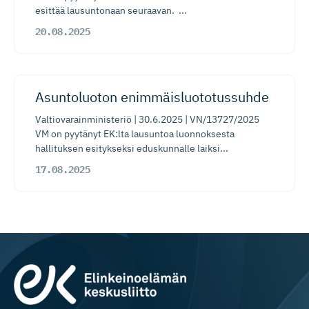
esittää lausuntonaan seuraavan. ...
20.08.2025
​​Asuntoluoton enimmäisluo­to­tussuhde​
Valtiovarainministeriö | 30.6.2025 | VN/13727/2025
VM on pyytänyt EK:lta lausuntoa luonnoksesta
hallituksen esitykseksi eduskunnalle laiksi...
17.08.2025