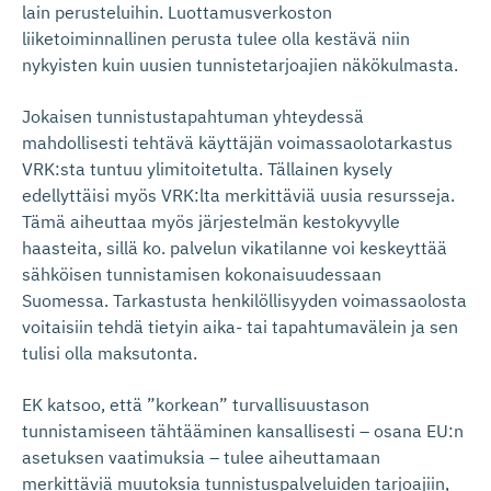
lain perusteluihin. Luottamusverkoston
liiketoiminnallinen perusta tulee olla kestävä niin
nykyisten kuin uusien tunnistetarjoajien näkökulmasta.
Jokaisen tunnistustapahtuman yhteydessä
mahdollisesti tehtävä käyttäjän voimassaolotarkastus
VRK:sta tuntuu ylimitoitetulta. Tällainen kysely
edellyttäisi myös VRK:lta merkittäviä uusia resursseja.
Tämä aiheuttaa myös järjestelmän kestokyvylle
haasteita, sillä ko. palvelun vikatilanne voi keskeyttää
sähköisen tunnistamisen kokonaisuudessaan
Suomessa. Tarkastusta henkilöllisyyden voimassaolosta
voitaisiin tehdä tietyin aika- tai tapahtumavälein ja sen
tulisi olla maksutonta.
EK katsoo, että ”korkean” turvallisuustason
tunnistamiseen tähtääminen kansallisesti – osana EU:n
asetuksen vaatimuksia – tulee aiheuttamaan
merkittäviä muutoksia tunnistuspalveluiden tarjoajiin,