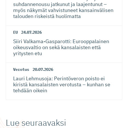
suhdannenousu jatkunut ja laajentunut –
myös näkymät vahvistuneet kansainvälisen
talouden riskeistä huolimatta
EU
24.07.2026
Siiri Valkama-Gas­pa­rotti: Eurooppalainen
oikeusvaltio on sekä kansalaisten että
yritysten etu
Verotus
20.07.2026
Lauri Lehmusoja: Perintöveron poisto ei
kiristä kansalaisten verotusta – kunhan se
tehdään oikein
Lue seuraavaksi