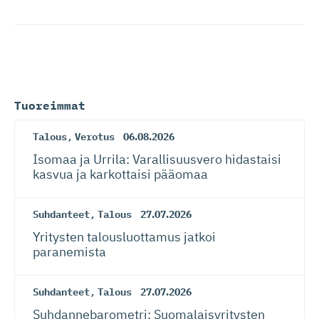
Tuoreimmat
Talous
,
Verotus
06.08.2026
Isomaa ja Urrila: Varallisuusvero hidastaisi
kasvua ja karkottaisi pääomaa
Suhdanteet
,
Talous
27.07.2026
Yritysten talousluottamus jatkoi
paranemista
Suhdanteet
,
Talous
27.07.2026
Suhdanneba­ro­metri: Suomalaisy­ri­tysten