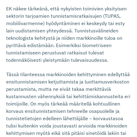
EK näkee tärkeänä, että nykyisten toimivien yksityisen
sektorin tarjoamien tunnistamisratkaisujen (TUPAS,
mobiilivarmenne) hyödyntäminen ei keskeydy tai esty
lain uudistamisen yhteydessä. Tunnistusvälineiden
teknologista kehitystä ja niiden markkinoille tuloa on
pyrittävä edistämään. Esimerkiksi biometriseen
tunnistamiseen perustuvat ratkaisut tulevat
todennäköisesti yleistymään tulevaisuudessa.
Tässä tilanteessa markkinoiden kehittyminen edellyttää
ensitunnistamisen ketjuttamista ja luottamusverkoston
perustamista, mutta ne eivät takaa merkittäviä
kustannusten vähennyksiä tai kehittämiskannusteita eri
toimijoille. On myös tärkeää määritellä kohtuullinen
korvaus ensitunnistamisen tehneelle osapuolelle ja
tunnistetietojen edelleen lähettäjälle – korvaustasoa
tulisi kuitenkin voida joustavasti arvioida markkinoiden
kehittymisen myötä eikä sitä pitäisi sinetöidä lakiin tai