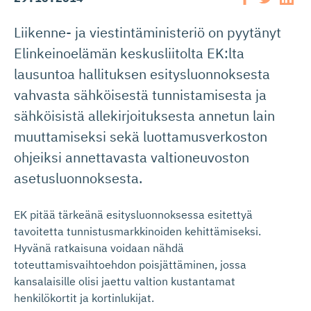
Liikenne- ja viestintäministeriö on pyytänyt
Elinkeinoelämän keskusliitolta EK:lta
lausuntoa hallituksen esitysluonnoksesta
vahvasta sähköisestä tunnistamisesta ja
sähköisistä allekirjoituksesta annetun lain
muuttamiseksi sekä luottamusverkoston
ohjeiksi annettavasta valtioneuvoston
asetusluonnoksesta.
EK pitää tärkeänä esitysluonnoksessa esitettyä
tavoitetta tunnistusmarkkinoiden kehittämiseksi.
Hyvänä ratkaisuna voidaan nähdä
toteuttamisvaihtoehdon poisjättäminen, jossa
kansalaisille olisi jaettu valtion kustantamat
henkilökortit ja kortinlukijat.