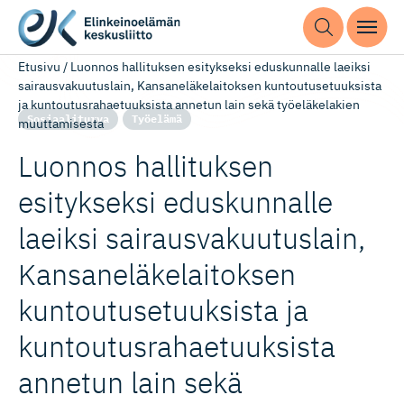
Etusivu
/
Luonnos hallituksen esitykseksi eduskunnalle laeiksi
sairausvakuutuslain, Kansaneläkelaitoksen kuntoutusetuuksista
ja kuntoutusrahaetuuksista annetun lain sekä työeläkelakien
Sosiaaliturva
Työelämä
muuttamisesta
Luonnos hallituksen
esitykseksi eduskunnalle
laeiksi sairausva­kuu­tuslain,
Kansanelä­ke­lai­toksen
kuntoutuse­tuuksista ja
kuntoutus­ra­hae­tuuksista
annetun lain sekä