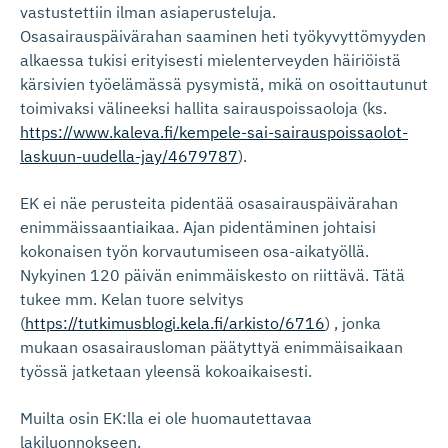
vastustettiin ilman asiaperusteluja.
Osasairauspäivärahan saaminen heti työkyvyttömyyden
alkaessa tukisi erityisesti mielenterveyden häiriöistä
kärsivien työelämässä pysymistä, mikä on osoittautunut
toimivaksi välineeksi hallita sairauspoissaoloja (ks.
https://www.kaleva.fi/kempele-sai-sairauspoissaolot-
laskuun-uudella-jay/4679787
).
EK ei näe perusteita pidentää osasairauspäivärahan
enimmäissaantiaikaa. Ajan pidentäminen johtaisi
kokonaisen työn korvautumiseen osa-aikatyöllä.
Nykyinen 120 päivän enimmäiskesto on riittävä. Tätä
tukee mm. Kelan tuore selvitys
(
https://tutkimusblogi.kela.fi/arkisto/6716
) , jonka
mukaan osasairausloman päätyttyä enimmäisaikaan
työssä jatketaan yleensä kokoaikaisesti.
Muilta osin EK:lla ei ole huomautettavaa
lakiluonnokseen.