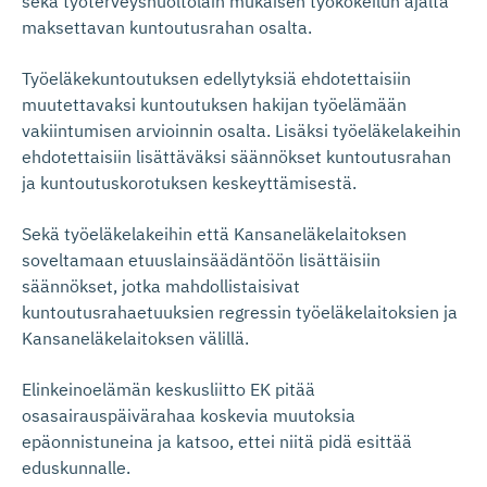
sekä työterveyshuoltolain mukaisen työkokeilun ajalta
maksettavan kuntoutusrahan osalta.
Työeläkekuntoutuksen edellytyksiä ehdotettaisiin
muutettavaksi kuntoutuksen hakijan työelämään
vakiintumisen arvioinnin osalta. Lisäksi työeläkelakeihin
ehdotettaisiin lisättäväksi säännökset kuntoutusrahan
ja kuntoutuskorotuksen keskeyttämisestä.
Sekä työeläkelakeihin että Kansaneläkelaitoksen
soveltamaan etuuslainsäädäntöön lisättäisiin
säännökset, jotka mahdollistaisivat
kuntoutusrahaetuuksien regressin työeläkelaitoksien ja
Kansaneläkelaitoksen välillä.
Elinkeinoelämän keskusliitto EK pitää
osasairauspäivärahaa koskevia muutoksia
epäonnistuneina ja katsoo, ettei niitä pidä esittää
eduskunnalle.