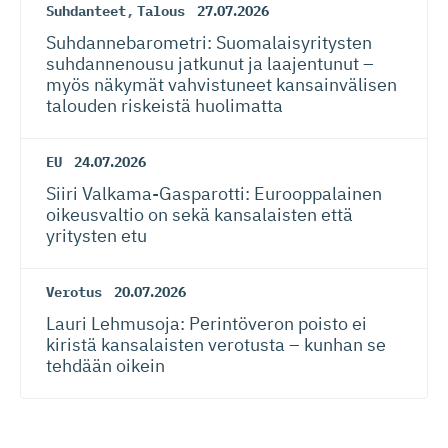
Suhdanteet
,
Talous
27.07.2026
Suhdanneba­ro­metri: Suomalaisy­ri­tysten
suhdannenousu jatkunut ja laajentunut –
myös näkymät vahvistuneet kansainvälisen
talouden riskeistä huolimatta
EU
24.07.2026
Siiri Valkama-Gas­pa­rotti: Eurooppalainen
oikeusvaltio on sekä kansalaisten että
yritysten etu
Verotus
20.07.2026
Lauri Lehmusoja: Perintöveron poisto ei
kiristä kansalaisten verotusta – kunhan se
tehdään oikein