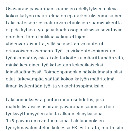
Osasairauspäivärahan saamisen edellytyksenä oleva
kokoaikatyön määritelmä on epätarkoituksenmukainen.
Lakisääteisen sosiaaliturvan etuuksien saamisoikeutta
ei pidä kytkeä työ- ja virkaehtosopimuksissa sovittaviin
ehtoihin. Tämä loukkaa vakuutettujen
yhdenvertaisuutta, sillä se asettaa vakuutetut
eriarvoiseen asemaan. Työ- ja virkaehtosopimusten
työaikamääräyksiä ei ole tarkoitettu määrittämään sitä,
minkä kestoinen työ katsotaan kokoaikaiseksi
lainsäädännössä. Toimeenpanonkin näkökulmasta olisi
ollut järkevämpää säätää kokoaikatyön määritelmä
ilman kytkentään työ- ja virkaehtosopimuksiin.
Lakiluonnoksesta puutuu muutosehdotus, joka
mahdollistaisi osasairauspäivärahan saamisen heti
työkyvyttömyyden alusta alkaen eli nykyisenä
1+9 päivän omavastuuaikana. Lakiluonnoksen
työryhmävalmistelun kuluessa EK esitti tätä, mutta sitä