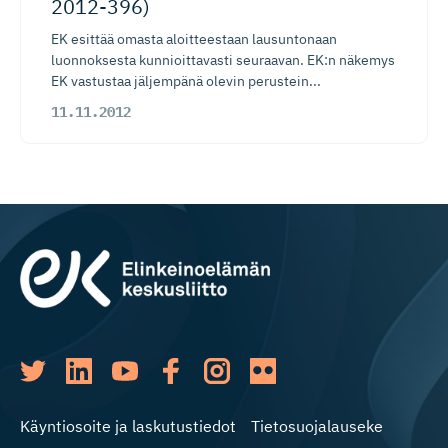
2012-396)
EK esittää omasta aloitteestaan lausuntonaan
luonnoksesta kunnioittavasti seuraavan. EK:n näkemys
EK vastustaa jäljempänä olevin perustein...
11.11.2012
Käyntiosoite ja laskutustiedot
Tietosuojalauseke