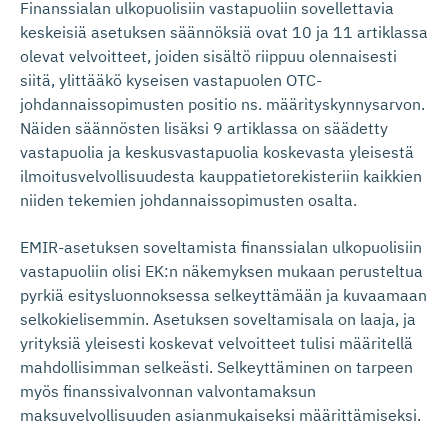
Finanssialan ulkopuolisiin vastapuoliin sovellettavia
keskeisiä asetuksen säännöksiä ovat 10 ja 11 artiklassa
olevat velvoitteet, joiden sisältö riippuu olennaisesti
siitä, ylittääkö kyseisen vastapuolen OTC-
johdannaissopimusten positio ns. määrityskynnysarvon.
Näiden säännösten lisäksi 9 artiklassa on säädetty
vastapuolia ja keskusvastapuolia koskevasta yleisestä
ilmoitusvelvollisuudesta kauppatietorekisteriin kaikkien
niiden tekemien johdannaissopimusten osalta.
EMIR-asetuksen soveltamista finanssialan ulkopuolisiin
vastapuoliin olisi EK:n näkemyksen mukaan perusteltua
pyrkiä esitysluonnoksessa selkeyttämään ja kuvaamaan
selkokielisemmin. Asetuksen soveltamisala on laaja, ja
yrityksiä yleisesti koskevat velvoitteet tulisi määritellä
mahdollisimman selkeästi. Selkeyttäminen on tarpeen
myös finanssivalvonnan valvontamaksun
maksuvelvollisuuden asianmukaiseksi määrittämiseksi.