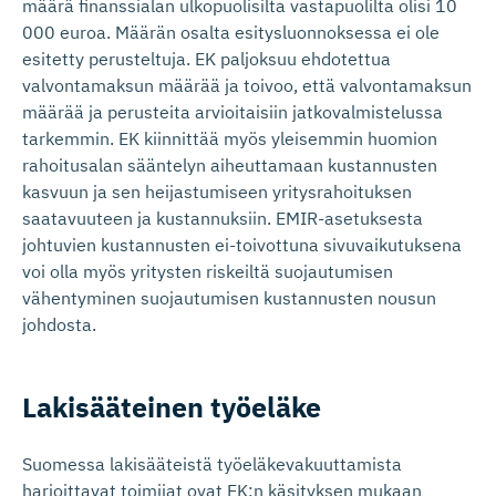
määrä finanssialan ulkopuolisilta vastapuolilta olisi 10
000 euroa. Määrän osalta esitysluonnoksessa ei ole
esitetty perusteltuja. EK paljoksuu ehdotettua
valvontamaksun määrää ja toivoo, että valvontamaksun
määrää ja perusteita arvioitaisiin jatkovalmistelussa
tarkemmin. EK kiinnittää myös yleisemmin huomion
rahoitusalan sääntelyn aiheuttamaan kustannusten
kasvuun ja sen heijastumiseen yritysrahoituksen
saatavuuteen ja kustannuksiin. EMIR-asetuksesta
johtuvien kustannusten ei-toivottuna sivuvaikutuksena
voi olla myös yritysten riskeiltä suojautumisen
vähentyminen suojautumisen kustannusten nousun
johdosta.
Lakisääteinen työeläke
Suomessa lakisääteistä työeläkevakuuttamista
harjoittavat toimijat ovat EK:n käsityksen mukaan