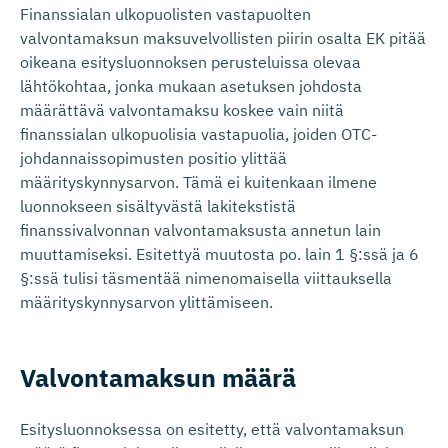
Finanssialan ulkopuolisten vastapuolten
valvontamaksun maksuvelvollisten piirin osalta EK pitää
oikeana esitysluonnoksen perusteluissa olevaa
lähtökohtaa, jonka mukaan asetuksen johdosta
määrättävä valvontamaksu koskee vain niitä
finanssialan ulkopuolisia vastapuolia, joiden OTC-
johdannaissopimusten positio ylittää
määrityskynnysarvon. Tämä ei kuitenkaan ilmene
luonnokseen sisältyvästä lakitekstistä
finanssivalvonnan valvontamaksusta annetun lain
muuttamiseksi. Esitettyä muutosta po. lain 1 §:ssä ja 6
§:ssä tulisi täsmentää nimenomaisella viittauksella
määrityskynnysarvon ylittämiseen.
Valvontamaksun määrä
Esitysluonnoksessa on esitetty, että valvontamaksun