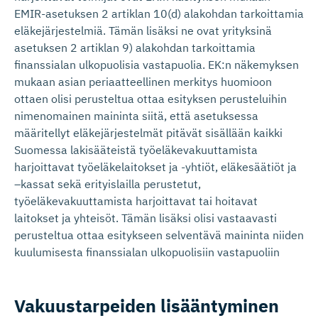
EMIR-asetuksen 2 artiklan 10(d) alakohdan tarkoittamia
eläkejärjestelmiä. Tämän lisäksi ne ovat yrityksinä
asetuksen 2 artiklan 9) alakohdan tarkoittamia
finanssialan ulkopuolisia vastapuolia. EK:n näkemyksen
mukaan asian periaatteellinen merkitys huomioon
ottaen olisi perusteltua ottaa esityksen perusteluihin
nimenomainen maininta siitä, että asetuksessa
määritellyt eläkejärjestelmät pitävät sisällään kaikki
Suomessa lakisääteistä työeläkevakuuttamista
harjoittavat työeläkelaitokset ja -yhtiöt, eläkesäätiöt ja
–kassat sekä erityislailla perustetut,
työeläkevakuuttamista harjoittavat tai hoitavat
laitokset ja yhteisöt. Tämän lisäksi olisi vastaavasti
perusteltua ottaa esitykseen selventävä maininta niiden
kuulumisesta finanssialan ulkopuolisiin vastapuoliin
Vakuustar­peiden lisääntyminen