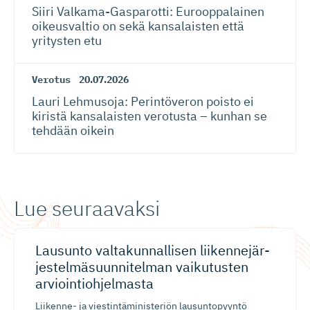
Siiri Valkama-Gas­pa­rotti: Eurooppalainen
oikeusvaltio on sekä kansalaisten että
yritysten etu
Verotus
20.07.2026
Lauri Lehmusoja: Perintöveron poisto ei
kiristä kansalaisten verotusta – kunhan se
tehdään oikein
Lue seuraavaksi
Lausunto valtakunnallisen liikennejär­
jes­tel­mä­suun­ni­telman vaikutusten
arviointioh­jelmasta
Liikenne- ja viestintäministeriön lausuntopyyntö