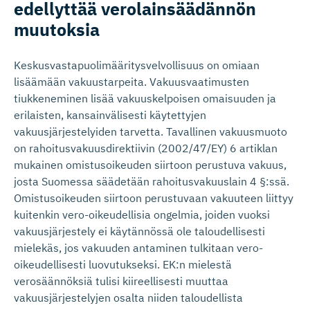
edellyttää verolainsää­dännön
muutoksia
Keskusvastapuolimääritysvelvollisuus on omiaan
lisäämään vakuustarpeita. Vakuusvaatimusten
tiukkeneminen lisää vakuuskelpoisen omaisuuden ja
erilaisten, kansainvälisesti käytettyjen
vakuusjärjestelyiden tarvetta. Tavallinen vakuusmuoto
on rahoitusvakuusdirektiivin (2002/47/EY) 6 artiklan
mukainen omistusoikeuden siirtoon perustuva vakuus,
josta Suomessa säädetään rahoitusvakuuslain 4 §:ssä.
Omistusoikeuden siirtoon perustuvaan vakuuteen liittyy
kuitenkin vero-oikeudellisia ongelmia, joiden vuoksi
vakuusjärjestely ei käytännössä ole taloudellisesti
mielekäs, jos vakuuden antaminen tulkitaan vero-
oikeudellisesti luovutukseksi. EK:n mielestä
verosäännöksiä tulisi kiireellisesti muuttaa
vakuusjärjestelyjen osalta niiden taloudellista