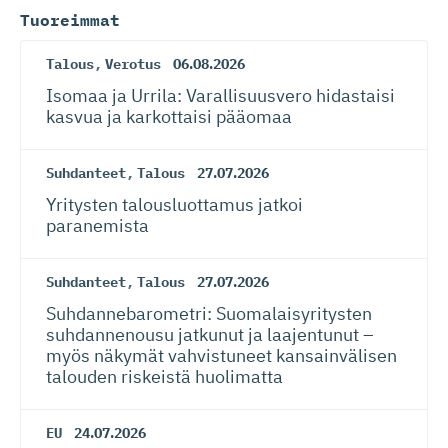
Tuoreimmat
Talous
,
Verotus
06.08.2026
Isomaa ja Urrila: Varallisuusvero hidastaisi
kasvua ja karkottaisi pääomaa
Suhdanteet
,
Talous
27.07.2026
Yritysten talousluottamus jatkoi
paranemista
Suhdanteet
,
Talous
27.07.2026
Suhdanneba­ro­metri: Suomalaisy­ri­tysten
suhdannenousu jatkunut ja laajentunut –
myös näkymät vahvistuneet kansainvälisen
talouden riskeistä huolimatta
EU
24.07.2026