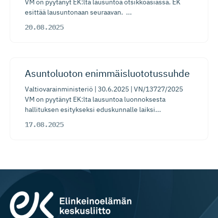
VM on pyytänyt EK:lta lausuntoa otsikkoasiassa. EK
esittää lausuntonaan seuraavan. ...
20.08.2025
​​Asuntoluoton enimmäisluo­to­tussuhde​
Valtiovarainministeriö | 30.6.2025 | VN/13727/2025
VM on pyytänyt EK:lta lausuntoa luonnoksesta
hallituksen esitykseksi eduskunnalle laiksi...
17.08.2025