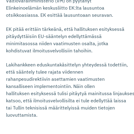
Valtiovarainministeriö (VM) on pyytänyt
Elinkeinoelämän keskusliitto EK:lta lausuntoa
otsikkoasiassa. EK esittää lausuntoaan seuravan.
EK
pitää erittäin tärkeänä, että hallituksen esityksessä
pitäydyttäisiin EU-
sääntelyn
edellyttämässä
minimitasossa niiden vaatimusten osalta, jotka
kohdistuvat ilmoitusvelvollisiin tahoihin.
Lakihankkeen
eduskuntakäsittelyn yhteydessä
todettiin
,
että
sääntely
tulee rajata viidennen
rahanpesudirektiivin asettamien vaatimusten
kansalliseen
implementointiin
.
Näin ollen
hallituksen
esityksessä
tulisi
pitäy
tyä
mainitussa
linjaukse
katsoo, että i
lmoitusvelvollisilta ei
tule edellyttää
laissa
tai Tullin teknisissä määrittelyissä
muiden tietojen
luovuttamist
a.