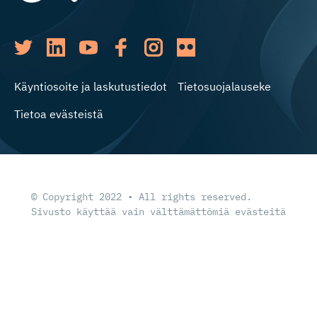
Käyntiosoite ja laskutustiedot
Tietosuojalauseke
Tietoa evästeistä
© Copyright 2022 • All rights reserved.
Sivusto käyttää vain välttämättömiä evästeitä