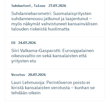
Suhdanteet
,
Talous
27.07.2026
Suhdanneba­ro­metri: Suomalaisy­ri­tysten
suhdannenousu jatkunut ja laajentunut –
myös näkymät vahvistuneet kansainvälisen
talouden riskeistä huolimatta
EU
24.07.2026
Siiri Valkama-Gas­pa­rotti: Eurooppalainen
oikeusvaltio on sekä kansalaisten että
yritysten etu
Verotus
20.07.2026
Lauri Lehmusoja: Perintöveron poisto ei
kiristä kansalaisten verotusta – kunhan se
tehdään oikein