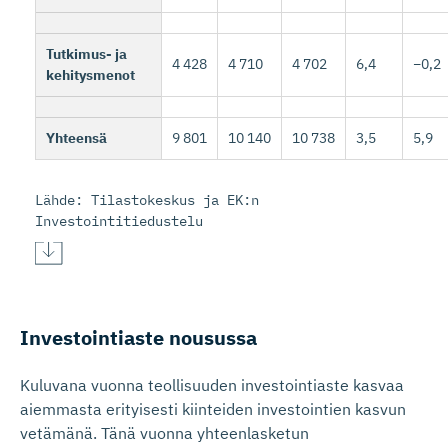
Tutkimus- ja
4 428
4 710
4 702
6,4
−0,2
kehitysmenot
Yhteensä
9 801
10 140
10 738
3,5
5,9
Lähde: Tilastokeskus ja EK:n
Investointitiedustelu
Investoin­tiaste nousussa
Kuluvana vuonna teollisuuden investointiaste kasvaa
aiemmasta erityisesti kiinteiden investointien kasvun
vetämänä. Tänä vuonna yhteenlasketun