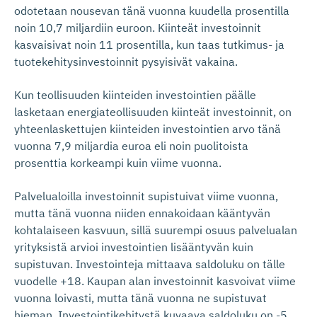
odotetaan nousevan tänä vuonna kuudella prosentilla
noin 10,7 miljardiin euroon. Kiinteät investoinnit
kasvaisivat noin 11 prosentilla, kun taas tutkimus- ja
tuotekehitysinvestoinnit pysyisivät vakaina.
Kun teollisuuden kiinteiden investointien päälle
lasketaan energiateollisuuden kiinteät investoinnit, on
yhteenlaskettujen kiinteiden investointien arvo tänä
vuonna 7,9 miljardia euroa eli noin puolitoista
prosenttia korkeampi kuin viime vuonna.
Palvelualoilla investoinnit supistuivat viime vuonna,
mutta tänä vuonna niiden ennakoidaan kääntyvän
kohtalaiseen kasvuun, sillä suurempi osuus palvelualan
yrityksistä arvioi investointien lisääntyvän kuin
supistuvan. Investointeja mittaava saldoluku on tälle
vuodelle +18. Kaupan alan investoinnit kasvoivat viime
vuonna loivasti, mutta tänä vuonna ne supistuvat
hieman. Investointikehitystä kuvaava saldoluku on -5.