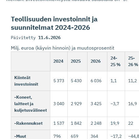
Teollisuuden investoinnit ja
suunnitelmat 2024-2026
Päivitetty
11.6.2026
Milj. euroa (käyvin hinnoin) ja muutosprosentit
24-
25-
2024
2025
2026
25 %
26 %
Kiinteät
5 373
5 430
6 036
1,1
11,2
investoinnit
-Koneet,
laitteet ja
3 040
2 929
3 425
−3,7
16,9
kuljetusvälineet
-Rakennukset
1 537
1 842
2 248
19,9
22
-Muut
796
659
364
−17,2
−44,