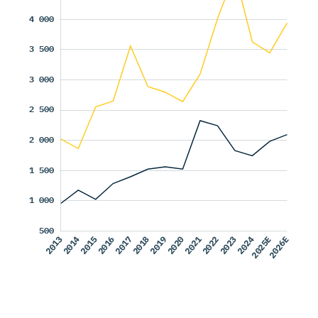
Lähde: Tilastokeskus ja EK:n
Investointitiedustelu