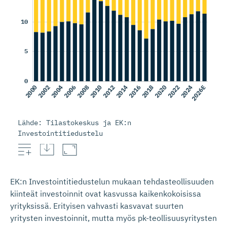
Lähde: Tilastokeskus ja EK:n
Investointitiedustelu
Tutkimus- ja kehittämismenot
Kiinteät investoinnit
EK:n Investointitiedustelun mukaan tehdasteollisuuden
kiinteät investoinnit ovat kasvussa kaikenkokoisissa
yrityksissä. Erityisen vahvasti kasvavat suurten
yritysten investoinnit, mutta myös pk-teollisuusyritysten