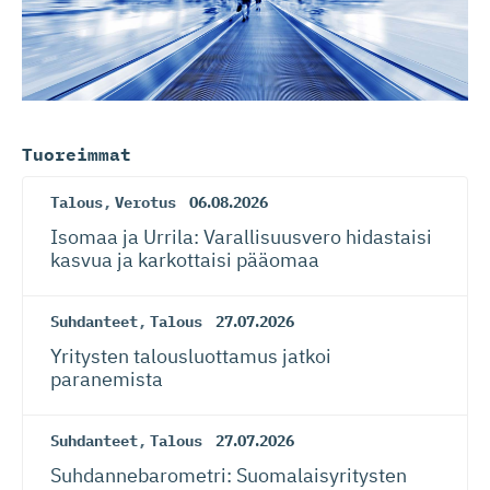
Tuoreimmat
Talous
,
Verotus
06.08.2026
Isomaa ja Urrila: Varallisuusvero hidastaisi
kasvua ja karkottaisi pääomaa
Suhdanteet
,
Talous
27.07.2026
Yritysten talousluottamus jatkoi
paranemista
Suhdanteet
,
Talous
27.07.2026
Suhdanneba­ro­metri: Suomalaisy­ri­tysten