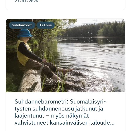
27.07.2026
Suhdanteet
Talous
Suhdanneba­ro­metri: Suomalaisy­ri­
tysten suhdannenousu jatkunut ja
laajentunut – myös näkymät
vahvistuneet kansainvälisen talouden
riskeistä huolimatta