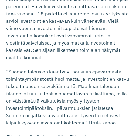
paremmat. Palveluinvestointeja mittaava saldoluku on
tänä vuonna +18 pistettä eli suurempi osuus yrityksistä
arvioi investointien kasvavan kuin vähenevän. Vielä
viime vuonna investoinnit supistuivat hieman.
Investointiaikomukset ovat vahvimmat tieto- ja
viestintäpalveluissa, ja myös matkailuinvestoinnit
kasvaisivat. Sen sijaan liikenteen toimialan näkymät
ovat heikommat.
”Suomen talous on kääntynyt nousuun epävarmasta
toimintaympäristöstä huolimatta, ja investointien kasvu
tukee talouden kasvukäännettä. Maailmantalouden
tilanne jatkuu kuitenkin huomattavan riskialttiina, millä
on väistämättä vaikutuksia myös yritysten
investointipäätöksiin. Epävarmuuksien jatkuessa
Suomen on jatkossa vaalittava erityisen huolellisesti
kilpailukykyään investointikohteena”, Urrila sanoo.