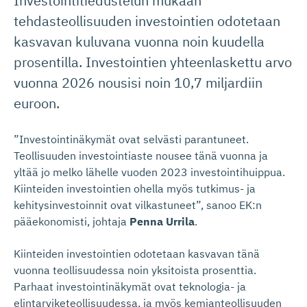
Investointitiedustelun mukaan
tehdasteollisuuden investointien odotetaan
kasvavan kuluvana vuonna noin kuudella
prosentilla. Investointien yhteenlaskettu arvo
vuonna 2026 nousisi noin 10,7 miljardiin
euroon.
”Investointinäkymät ovat selvästi parantuneet.
Teollisuuden investointiaste nousee tänä vuonna ja
yltää jo melko lähelle vuoden 2023 investointihuippua.
Kiinteiden investointien ohella myös tutkimus- ja
kehitysinvestoinnit ovat vilkastuneet”, sanoo EK:n
pääekonomisti, johtaja
Penna Urrila
.
Kiinteiden investointien odotetaan kasvavan tänä
vuonna teollisuudessa noin yksitoista prosenttia.
Parhaat investointinäkymät ovat teknologia- ja
elintarviketeollisuudessa, ja myös kemianteollisuuden