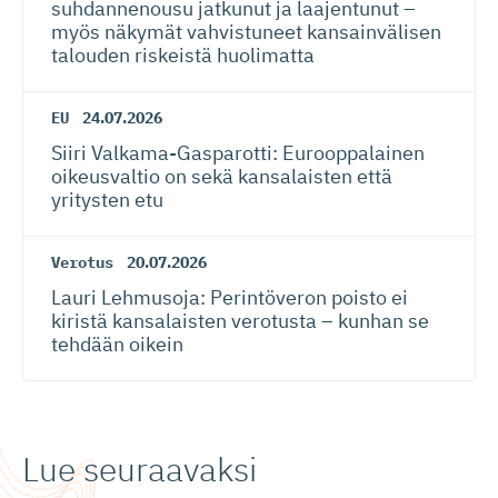
suhdannenousu jatkunut ja laajentunut –
myös näkymät vahvistuneet kansainvälisen
talouden riskeistä huolimatta
EU
24.07.2026
Siiri Valkama-Gas­pa­rotti: Eurooppalainen
oikeusvaltio on sekä kansalaisten että
yritysten etu
Verotus
20.07.2026
Lauri Lehmusoja: Perintöveron poisto ei
kiristä kansalaisten verotusta – kunhan se
tehdään oikein
Lue seuraavaksi