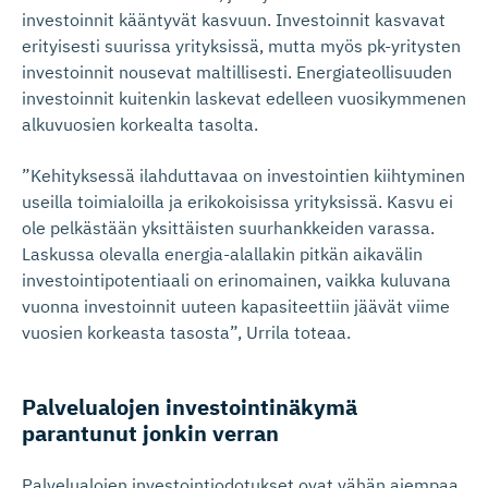
investoinnit kääntyvät kasvuun. Investoinnit kasvavat
erityisesti suurissa yrityksissä, mutta myös pk-yritysten
investoinnit nousevat maltillisesti. Energiateollisuuden
investoinnit kuitenkin laskevat edelleen vuosikymmenen
alkuvuosien korkealta tasolta.
”Kehityksessä ilahduttavaa on investointien kiihtyminen
useilla toimialoilla ja erikokoisissa yrityksissä. Kasvu ei
ole pelkästään yksittäisten suurhankkeiden varassa.
Laskussa olevalla energia-alallakin pitkän aikavälin
investointipotentiaali on erinomainen, vaikka kuluvana
vuonna investoinnit uuteen kapasiteettiin jäävät viime
vuosien korkeasta tasosta”, Urrila toteaa.
Palvelualojen investoin­ti­näkymä
parantunut jonkin verran
Palvelualojen investointiodotukset ovat vähän aiempaa