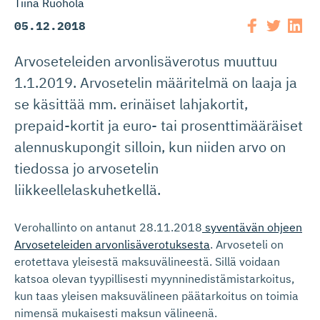
Tiina Ruohola
05.12.2018
Arvoseteleiden arvonlisäverotus muuttuu
1.1.2019. Arvosetelin määritelmä on laaja ja
se käsittää mm. erinäiset lahjakortit,
prepaid-kortit ja euro- tai prosenttimääräiset
alennuskupongit silloin, kun niiden arvo on
tiedossa jo arvosetelin
liikkeellelaskuhetkellä.
Verohallinto on antanut 28.11.2018
syventävän ohjeen
Arvoseteleiden arvonlisäverotuksesta
. Arvoseteli on
erotettava yleisestä maksuvälineestä. Sillä voidaan
katsoa olevan tyypillisesti myynninedistämistarkoitus,
kun taas yleisen maksuvälineen päätarkoitus on toimia
nimensä mukaisesti maksun välineenä.