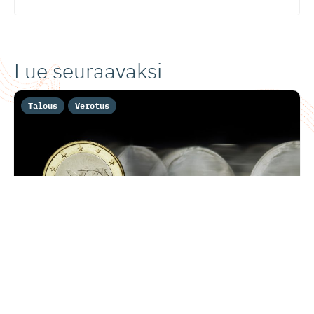
Lue seuraavaksi
Talous
Verotus
Isomaa ja Urrila: Varallisuusvero
hidastaisi kasvua ja karkottaisi