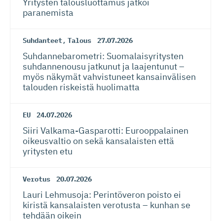
Yritysten talousluottamus jatkoi
paranemista
Suhdanteet
,
Talous
27.07.2026
Suhdanneba­ro­metri: Suomalaisy­ri­tysten
suhdannenousu jatkunut ja laajentunut –
myös näkymät vahvistuneet kansainvälisen
talouden riskeistä huolimatta
EU
24.07.2026
Siiri Valkama-Gas­pa­rotti: Eurooppalainen
oikeusvaltio on sekä kansalaisten että
yritysten etu
Verotus
20.07.2026
Lauri Lehmusoja: Perintöveron poisto ei
kiristä kansalaisten verotusta – kunhan se
tehdään oikein