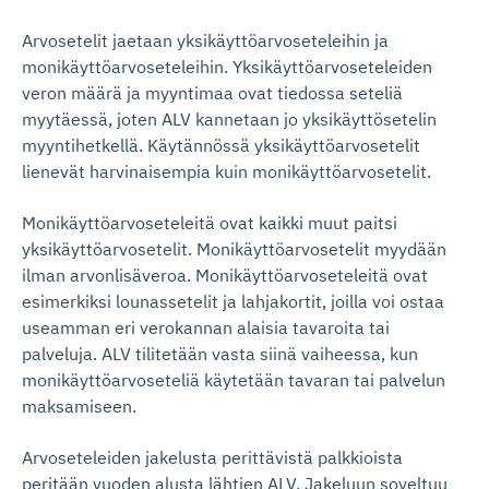
Arvosetelit jaetaan yksikäyttöarvoseteleihin ja
monikäyttöarvoseteleihin. Yksikäyttöarvoseteleiden
veron määrä ja myyntimaa ovat tiedossa seteliä
myytäessä, joten ALV kannetaan jo yksikäyttösetelin
myyntihetkellä. Käytännössä yksikäyttöarvosetelit
lienevät harvinaisempia kuin monikäyttöarvosetelit.
Monikäyttöarvoseteleitä ovat kaikki muut paitsi
yksikäyttöarvosetelit. Monikäyttöarvosetelit myydään
ilman arvonlisäveroa. Monikäyttöarvoseteleitä ovat
esimerkiksi lounassetelit ja lahjakortit, joilla voi ostaa
useamman eri verokannan alaisia tavaroita tai
palveluja. ALV tilitetään vasta siinä vaiheessa, kun
monikäyttöarvoseteliä käytetään tavaran tai palvelun
maksamiseen.
Arvoseteleiden jakelusta perittävistä palkkioista
peritään vuoden alusta lähtien ALV. Jakeluun soveltuu