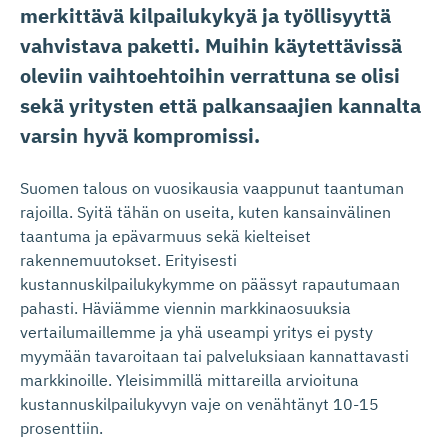
merkittävä kilpailukykyä ja työllisyyttä
vahvistava paketti. Muihin käytettävissä
oleviin vaihtoehtoihin verrattuna se olisi
sekä yritysten että palkansaajien kannalta
varsin hyvä kompromissi.
Suomen talous on vuosikausia vaappunut taantuman
rajoilla. Syitä tähän on useita, kuten kansainvälinen
taantuma ja epävarmuus sekä kielteiset
rakennemuutokset. Erityisesti
kustannuskilpailukykymme on päässyt rapautumaan
pahasti. Häviämme viennin markkinaosuuksia
vertailumaillemme ja yhä useampi yritys ei pysty
myymään tavaroitaan tai palveluksiaan kannattavasti
markkinoille. Yleisimmillä mittareilla arvioituna
kustannuskilpailukyvyn vaje on venähtänyt 10-15
prosenttiin.