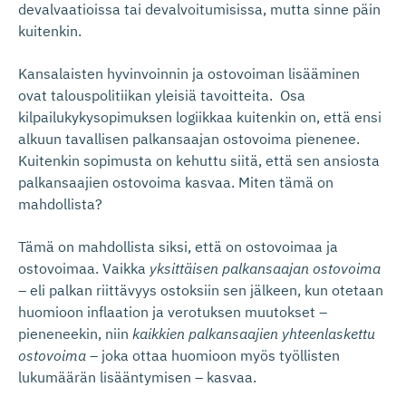
devalvaatioissa tai devalvoitumisissa, mutta sinne päin
kuitenkin.
Kansalaisten hyvinvoinnin ja ostovoiman lisääminen
ovat talouspolitiikan yleisiä tavoitteita. Osa
kilpailukykysopimuksen logiikkaa kuitenkin on, että ensi
alkuun tavallisen palkansaajan ostovoima pienenee.
Kuitenkin sopimusta on kehuttu siitä, että sen ansiosta
palkansaajien ostovoima kasvaa. Miten tämä on
mahdollista?
Tämä on mahdollista siksi, että on ostovoimaa ja
ostovoimaa. Vaikka
yksittäisen palkansaajan ostovoima
– eli palkan riittävyys ostoksiin sen jälkeen, kun otetaan
huomioon inflaation ja verotuksen muutokset –
pieneneekin, niin
kaikkien palkansaajien yhteenlaskettu
ostovoima
– joka ottaa huomioon myös työllisten
lukumäärän lisääntymisen – kasvaa.