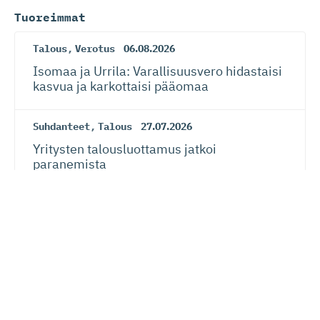
Tuoreimmat
Talous
,
Verotus
06.08.2026
Isomaa ja Urrila: Varallisuusvero hidastaisi
kasvua ja karkottaisi pääomaa
Suhdanteet
,
Talous
27.07.2026
Yritysten talousluottamus jatkoi
paranemista
Suhdanteet
,
Talous
27.07.2026
Suhdanneba­ro­metri: Suomalaisy­ri­tysten
suhdannenousu jatkunut ja laajentunut –
myös näkymät vahvistuneet kansainvälisen
talouden riskeistä huolimatta
EU
24.07.2026