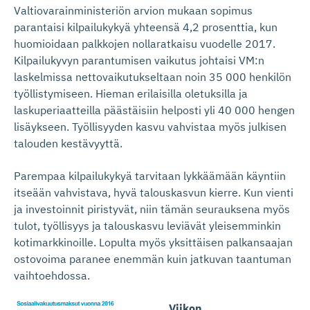
Valtiovarainministeriön arvion mukaan sopimus
parantaisi kilpailukykyä yhteensä 4,2 prosenttia, kun
huomioidaan palkkojen nollaratkaisu vuodelle 2017.
Kilpailukyvyn parantumisen vaikutus johtaisi VM:n
laskelmissa nettovaikutukseltaan noin 35 000 henkilön
työllistymiseen. Hieman erilaisilla oletuksilla ja
laskuperiaatteilla päästäisiin helposti yli 40 000 hengen
lisäykseen. Työllisyyden kasvu vahvistaa myös julkisen
talouden kestävyyttä.
Parempaa kilpailukykyä tarvitaan lykkäämään käyntiin
itseään vahvistava, hyvä talouskasvun kierre. Kun vienti
ja investoinnit piristyvät, niin tämän seurauksena myös
tulot, työllisyys ja talouskasvu leviävät yleisemminkin
kotimarkkinoille. Lopulta myös yksittäisen palkansaajan
ostovoima paranee enemmän kuin jatkuvan taantuman
vaihtoehdossa.
Viikon