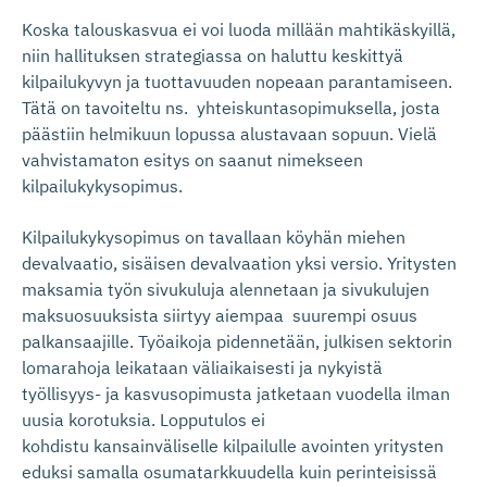
Koska talouskasvua ei voi luoda millään mahtikäskyillä,
niin hallituksen strategiassa on haluttu keskittyä
kilpailukyvyn ja tuottavuuden nopeaan parantamiseen.
Tätä on tavoiteltu ns. yhteiskuntasopimuksella, josta
päästiin helmikuun lopussa alustavaan sopuun. Vielä
vahvistamaton esitys on saanut nimekseen
kilpailukykysopimus.
Kilpailukykysopimus on tavallaan köyhän miehen
devalvaatio, sisäisen devalvaation yksi versio. Yritysten
maksamia työn sivukuluja alennetaan ja sivukulujen
maksuosuuksista siirtyy aiempaa suurempi osuus
palkansaajille. Työaikoja pidennetään, julkisen sektorin
lomarahoja leikataan väliaikaisesti ja nykyistä
työllisyys- ja kasvusopimusta jatketaan vuodella ilman
uusia korotuksia. Lopputulos ei
kohdistu kansainväliselle kilpailulle avointen yritysten
eduksi samalla osumatarkkuudella kuin perinteisissä