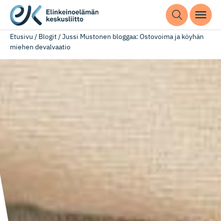
Etusivu
/
Blogit
/
Jussi Mustonen bloggaa: Ostovoima ja köyhän
miehen devalvaatio