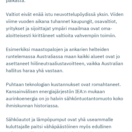
paikasta.
Valtiot eivät enää istu neuvottelupöydissä yksin. Viiden
viime vuoden aikana tuhannet kaupungit, osavaltiot,
yritykset ja sijoittajat ympäri maailmaa ovat oma-
aloitteisesti kirittäneet valtioita vahvempiin toimiin.
Esimerkiksi maastopalojen ja ankarien helteiden
runtelemassa Australiassa maan kaikki alueet ovat jo
asettaneet hiilineutraaliustavoitteen, vaikka Australian
hallitus haraa yhä vastaan.
Puhtaan teknologian kustannukset ovat romahtaneet.
Kansainvälisen energiajärjestön IEA:n mukaan
aurinkoenergia on jo halvin sähköntuotantomuoto koko
ihmiskunnan historiassa.
Sähköautot ja lämpöpumput ovat yhä useammalle
kuluttajalle paitsi vähäpäästöinen myös edullinen