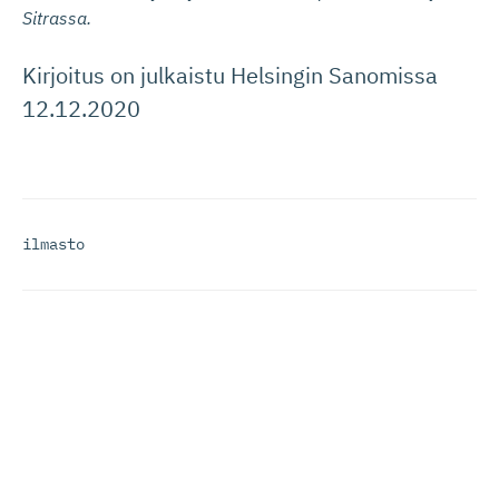
Sitrassa.
Kirjoitus on julkaistu Helsingin Sanomissa
12.12.2020
ilmasto
Tuoreimmat
Talous
,
Verotus
06.08.2026
Isomaa ja Urrila: Varallisuusvero hidastaisi
kasvua ja karkottaisi pääomaa