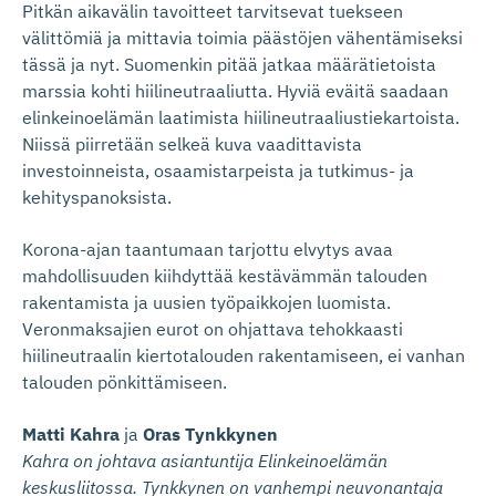
Pitkän aikavälin tavoitteet tarvitsevat tuekseen
välittömiä ja mittavia toimia päästöjen vähentämiseksi
tässä ja nyt. Suomenkin pitää jatkaa määrätietoista
marssia kohti hiilineutraaliutta. Hyviä eväitä saadaan
elinkeinoelämän laatimista hiilineutraaliustiekartoista.
Niissä piirretään selkeä kuva vaadittavista
investoinneista, osaamistarpeista ja tutkimus- ja
kehityspanoksista.
Korona-ajan taantumaan tarjottu elvytys avaa
mahdollisuuden kiihdyttää kestävämmän talouden
rakentamista ja uusien työpaikkojen luomista.
Veronmaksajien eurot on ohjattava tehokkaasti
hiilineutraalin kiertotalouden rakentamiseen, ei vanhan
talouden pönkittämiseen.
Matti Kahra
ja
Oras Tynkkynen
Kahra on johtava asiantuntija Elinkeinoelämän
keskusliitossa. Tynkkynen on vanhempi neuvonantaja