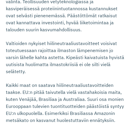
valinta. Teollisuuden vetyteknologiassa ja
kasviperäisessä proteiinintuotannossa kustannukset
ovat selvästi pienenemässä. Päästöttömät ratkaisut
ovat kannattava investointi, hyvää liiketoimintaa ja
talouden suurin kasvumahdollisuus.
Valtioiden nykyiset hiilineutraaliustavoitteet voisivat
toteutuessaan rajoittaa ilmaston lämpenemisen jo
varsin lähelle kahta astetta. Kipeästi kaivatuista hyvistä
uutisista huolimatta ilmastokriisiä ei ole silti vielä
selätetty.
Kaikki maat on saatava hiilineutraaliustavoitteiden
taakse. EU:n pitää taivutella vielä vastahakoisia maita,
kuten Venäjää, Brasiliaa ja Australiaa. Suuri osa monien
Eurooppaan tulevien tuontituotteiden päästöistä syntyy
EU:n ulkopuolella. Esimerkiksi Brasiliassa Amazonin
metsäkato on kasvanut huolestuttaviin ennätyksiin.