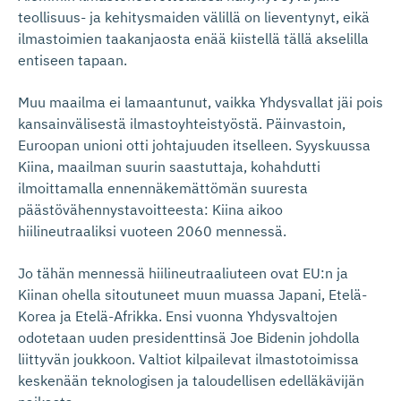
teollisuus- ja kehitysmaiden välillä on lieventynyt, eikä
ilmastoimien taakanjaosta enää kiistellä tällä akselilla
entiseen tapaan.
Muu maailma ei lamaantunut, vaikka Yhdysvallat jäi pois
kansainvälisestä ilmastoyhteistyöstä. Päinvastoin,
Euroopan unioni otti johtajuuden itselleen. Syyskuussa
Kiina, maailman suurin saastuttaja, kohahdutti
ilmoittamalla ennennäkemättömän suuresta
päästövähennystavoitteesta: Kiina aikoo
hiilineutraaliksi vuoteen 2060 mennessä.
Jo tähän mennessä hiilineutraaliuteen ovat EU:n ja
Kiinan ohella sitoutuneet muun muassa Japani, Etelä-
Korea ja Etelä-Afrikka. Ensi vuonna Yhdysvaltojen
odotetaan uuden presidenttinsä Joe Bidenin johdolla
liittyvän joukkoon. Valtiot kilpailevat ilmastotoimissa
keskenään teknologisen ja taloudellisen edelläkävijän