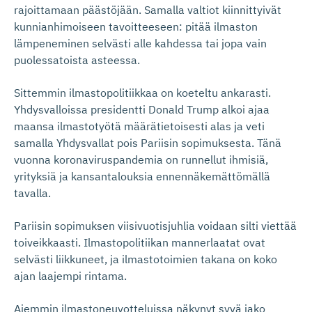
rajoittamaan päästöjään. Samalla valtiot kiinnittyivät
kunnianhimoiseen tavoitteeseen: pitää ilmaston
lämpeneminen selvästi alle kahdessa tai jopa vain
puolessatoista asteessa.
Sittemmin ilmastopolitiikkaa on koeteltu ankarasti.
Yhdysvalloissa presidentti Donald Trump alkoi ajaa
maansa ilmastotyötä määrätietoisesti alas ja veti
samalla Yhdysvallat pois Pariisin sopimuksesta. Tänä
vuonna koronaviruspandemia on runnellut ihmisiä,
yrityksiä ja kansantalouksia ennennäkemättömällä
tavalla.
Pariisin sopimuksen viisivuotisjuhlia voidaan silti viettää
toiveikkaasti. Ilmastopolitiikan mannerlaatat ovat
selvästi liikkuneet, ja ilmastotoimien takana on koko
ajan laajempi rintama.
Aiemmin ilmastoneuvotteluissa näkynyt syvä jako