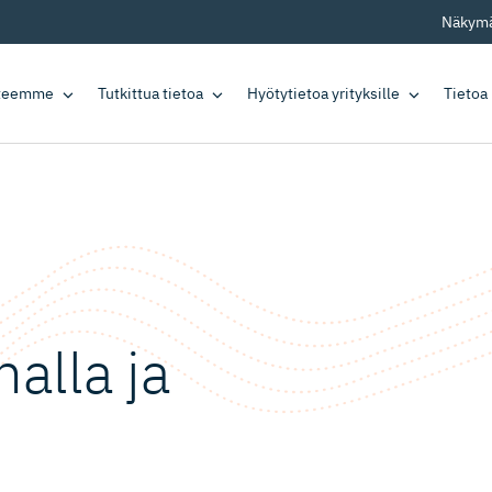
Näkymä
tteemme
Tutkittua tietoa
Hyötytietoa yrityksille
Tietoa
malla ja