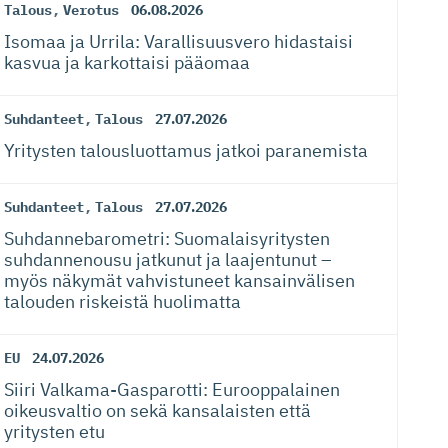
Talous
,
Verotus
06.08.2026
Isomaa ja Urrila: Varallisuusvero hidastaisi
kasvua ja karkottaisi pääomaa
Suhdanteet
,
Talous
27.07.2026
Yritysten talousluottamus jatkoi paranemista
Suhdanteet
,
Talous
27.07.2026
Suhdanneba­ro­metri: Suomalaisy­ri­tysten
suhdannenousu jatkunut ja laajentunut –
myös näkymät vahvistuneet kansainvälisen
talouden riskeistä huolimatta
EU
24.07.2026
Siiri Valkama-Gas­pa­rotti: Eurooppalainen
oikeusvaltio on sekä kansalaisten että
yritysten etu