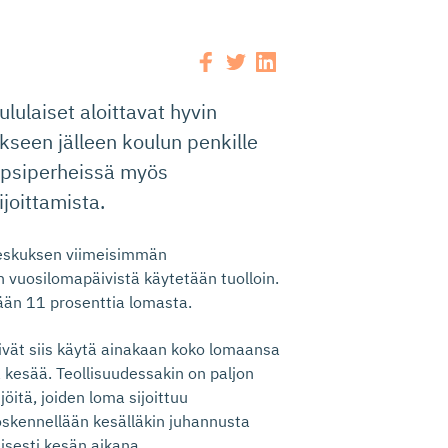
lulaiset aloittavat hyvin
seen jälleen koulun penkille
lapsiperheissä myös
oittamista.
okeskuksen viimeisimmän
 vuosilomapäivistä käytetään tuolloin.
ään 11 prosenttia lomasta.
eivät siis käytä ainakaan koko lomaansa
ä kesää. Teollisuudessakin on paljon
jöitä, joiden loma sijoittuu
öskennellään kesälläkin juhannusta
isesti kesän aikana.