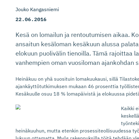
Jouko Kangasniemi
22.06.2016
Kesä on lomailun ja rentoutumisen aikaa. Kou
ansaitun kesäloman kesäkuun alussa palatak
elokuun puolivälin tienoilla. Tämä rajoittaa 
vanhempien oman vuosiloman ajankohdan sij
Heinäkuu on yhä suosituin lomakuukausi, sillä Tilast
ajankäyttötutkimuksen mukaan 46 prosenttia työllisten
Kesäkuulle osuu 18 % lomapäivistä ja elokuussa pidet
Kaikki 
keskell
työnteki
heinäkuuhun, mutta etenkin prosessiteollisuudessa ty
lukuun ottamatta. Myös rakennuksilla töitä tehdään yle