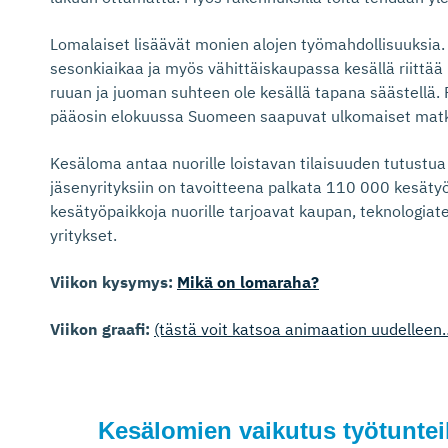
Lomalaiset lisäävät monien alojen työmahdollisuuksia. M
sesonkiaikaa ja myös vähittäiskaupassa kesällä riittää 
ruuan ja juoman suhteen ole kesällä tapana säästellä.
pääosin elokuussa Suomeen saapuvat ulkomaiset matka
Kesäloma antaa nuorille loistavan tilaisuuden tutustu
jäsenyrityksiin on tavoitteena palkata 110 000 kesätyö
kesätyöpaikkoja nuorille tarjoavat kaupan, teknologiate
yritykset.
Viikon kysymys:
Mikä on lomaraha?
Viikon graafi:
(tästä voit katsoa animaation uudelleen