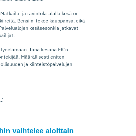
atkailu- ja ravintola-alalla kesä on
kiireitä. Bensiini tekee kauppansa, eikä
 Palvelualojen kesäsesonkia jatkavat
ilijat.
a työelämään. Tänä kesänä EK:n
ntekijää. Määrällisesti eniten
ollisuuden ja kiinteistöpalvelujen
…)