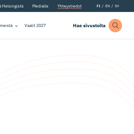
 Helsingistä
Medialle
Yhteystiedot
FI
EN
SV
Hae sivustolta
 meistä
Vaalit 2027