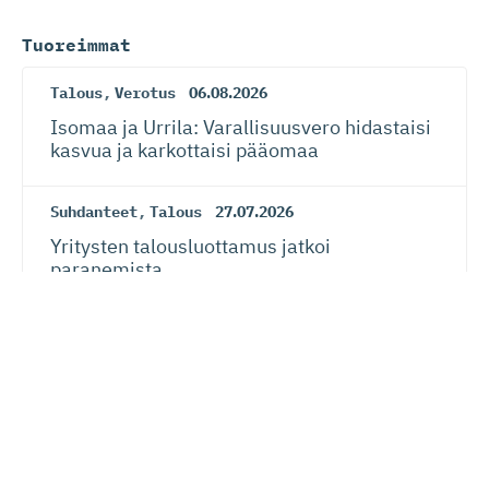
Tuoreimmat
Talous
,
Verotus
06.08.2026
Isomaa ja Urrila: Varallisuusvero hidastaisi
kasvua ja karkottaisi pääomaa
Suhdanteet
,
Talous
27.07.2026
Yritysten talousluottamus jatkoi
paranemista
Suhdanteet
,
Talous
27.07.2026
Suhdanneba­ro­metri: Suomalaisy­ri­tysten
suhdannenousu jatkunut ja laajentunut –
myös näkymät vahvistuneet kansainvälisen
talouden riskeistä huolimatta