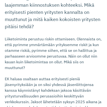
laajemman kiinnostuksen kohteeksi. Mikä
erityisesti pienten yritysten kannalta on
muuttunut ja mitä kaiken kokoisten yritysten
pitäisi tehdä?
Liiketoiminta perustuu riskin ottamiseen. Olennaista on,
että pyrimme ymmärtämään yrityksemme riskit ja kun
otamme riskiä, pyrimme siihen, että se on hallittua ja
parhaaseen arvioomme perustuvaa. Näin on ollut niin
kauan kuin liiketoimintaa on ollut. Mikä siis on
muuttunut?
EK haluaa osaltaan auttaa erityisesti pieniä
jäsenyrityksiään ja on siksi yhdessä jäsenliittojensa
kanssa käynnistänyt kahdeksan jaksoa käsittävän
yritysturvallisuuden perusasioihin keskittyvän
verkkokurssin. Jaksot lähetetään syksyn 2025 aikana ja