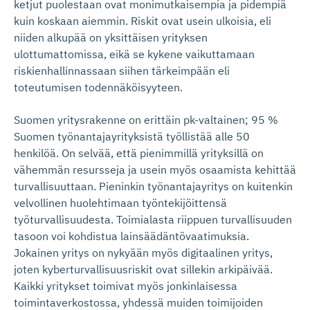
ketjut puolestaan ovat monimutkaisempia ja pidempiä
kuin koskaan aiemmin. Riskit ovat usein ulkoisia, eli
niiden alkupää on yksittäisen yrityksen
ulottumattomissa, eikä se kykene vaikuttamaan
riskienhallinnassaan siihen tärkeimpään eli
toteutumisen todennäköisyyteen.
Suomen yritysrakenne on erittäin pk-valtainen; 95 %
Suomen työnantajayrityksistä työllistää alle 50
henkilöä. On selvää, että pienimmillä yrityksillä on
vähemmän resursseja ja usein myös osaamista kehittää
turvallisuuttaan. Pieninkin työnantajayritys on kuitenkin
velvollinen huolehtimaan työntekijöittensä
työturvallisuudesta. Toimialasta riippuen turvallisuuden
tasoon voi kohdistua lainsäädäntövaatimuksia.
Jokainen yritys on nykyään myös digitaalinen yritys,
joten kyberturvallisuusriskit ovat sillekin arkipäivää.
Kaikki yritykset toimivat myös jonkinlaisessa
toimintaverkostossa, yhdessä muiden toimijoiden