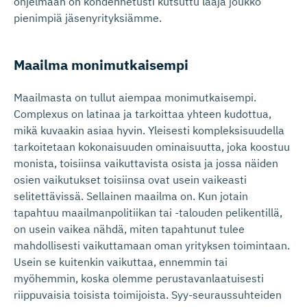
ohjelmaan on kohdennetusti kutsuttu laaja joukko
pienimpiä jäsenyrityksiämme.
Maailma monimutkaisempi
Maailmasta on tullut aiempaa monimutkaisempi.
Complexus on latinaa ja tarkoittaa yhteen kudottua,
mikä kuvaakin asiaa hyvin. Yleisesti kompleksisuudella
tarkoitetaan kokonaisuuden ominaisuutta, joka koostuu
monista, toisiinsa vaikuttavista osista ja jossa näiden
osien vaikutukset toisiinsa ovat usein vaikeasti
selitettävissä. Sellainen maailma on. Kun jotain
tapahtuu maailmanpolitiikan tai -talouden pelikentillä,
on usein vaikea nähdä, miten tapahtunut tulee
mahdollisesti vaikuttamaan oman yrityksen toimintaan.
Usein se kuitenkin vaikuttaa, ennemmin tai
myöhemmin, koska olemme perustavanlaatuisesti
riippuvaisia toisista toimijoista. Syy-seuraussuhteiden