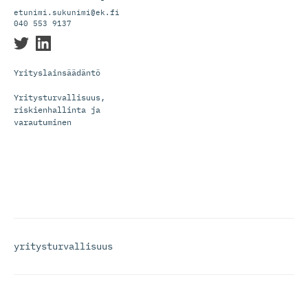
etunimi.sukunimi@ek.fi
040 553 9137
Yrityslainsäädäntö
Yritysturvallisuus,
riskienhallinta ja
varautuminen
yritysturvallisuus