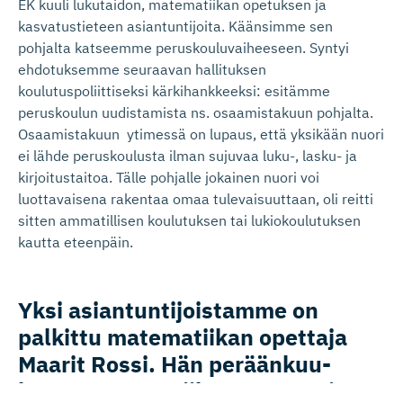
EK kuuli lukutaidon, matematiikan opetuksen ja
kasvatustieteen asiantuntijoita. Käänsimme sen
pohjalta katseemme peruskouluvaiheeseen. Syntyi
ehdotuksemme seuraavan hallituksen
koulutuspoliittiseksi kärkihankkeeksi: esitämme
peruskoulun uudistamista ns. osaamistakuun pohjalta.
Osaamistakuun ytimessä on lupaus, että yksikään nuori
ei lähde peruskoulusta ilman sujuvaa luku-, lasku- ja
kirjoitustaitoa. Tälle pohjalle jokainen nuori voi
luottavaisena rakentaa omaa tulevaisuuttaan, oli reitti
sitten ammatillisen koulutuksen tai lukiokoulutuksen
kautta eteenpäin.
Yksi asiantunti­joistamme on
palkittu matematiikan opettaja
Maarit Rossi. Hän peräänkuu­
luttaa matematiikan opettamisen