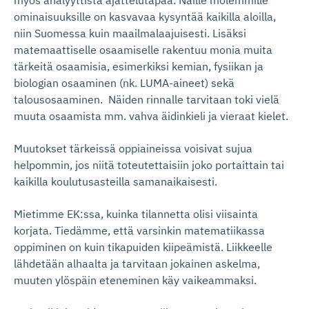
myös analyyttistä ajattelutapaa. Näille molemmille
ominaisuuksille on kasvavaa kysyntää kaikilla aloilla,
niin Suomessa kuin maailmalaajuisesti. Lisäksi
matemaattiselle osaamiselle rakentuu monia muita
tärkeitä osaamisia, esimerkiksi kemian, fysiikan ja
biologian osaaminen (nk. LUMA-aineet) sekä
talousosaaminen. Näiden rinnalle tarvitaan toki vielä
muuta osaamista mm. vahva äidinkieli ja vieraat kielet.
Muutokset tärkeissä oppiaineissa voisivat sujua
helpommin, jos niitä toteutettaisiin joko portaittain tai
kaikilla koulutusasteilla samanaikaisesti.
Mietimme EK:ssa, kuinka tilannetta olisi viisainta
korjata. Tiedämme, että varsinkin matematiikassa
oppiminen on kuin tikapuiden kiipeämistä. Liikkeelle
lähdetään alhaalta ja tarvitaan jokainen askelma,
muuten ylöspäin eteneminen käy vaikeammaksi.