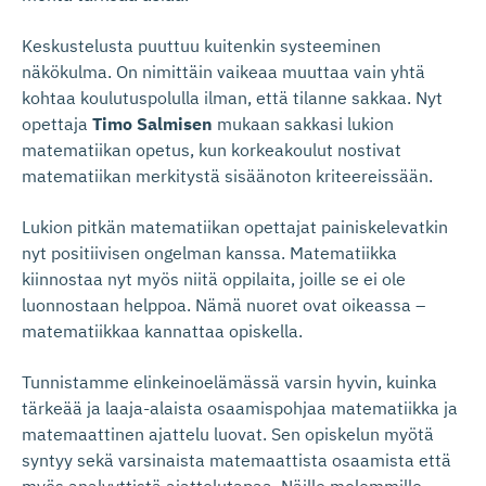
Keskustelusta puuttuu kuitenkin systeeminen
näkökulma. On nimittäin vaikeaa muuttaa vain yhtä
kohtaa koulutuspolulla ilman, että tilanne sakkaa. Nyt
opettaja
Timo Salmisen
mukaan sakkasi lukion
matematiikan opetus, kun korkeakoulut nostivat
matematiikan merkitystä sisäänoton kriteereissään.
Lukion pitkän matematiikan opettajat painiskelevatkin
nyt positiivisen ongelman kanssa. Matematiikka
kiinnostaa nyt myös niitä oppilaita, joille se ei ole
luonnostaan helppoa. Nämä nuoret ovat oikeassa –
matematiikkaa kannattaa opiskella.
Tunnistamme elinkeinoelämässä varsin hyvin, kuinka
tärkeää ja laaja-alaista osaamispohjaa matematiikka ja
matemaattinen ajattelu luovat. Sen opiskelun myötä
syntyy sekä varsinaista matemaattista osaamista että