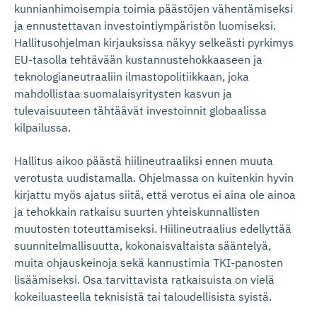
kunnianhimoisempia toimia päästöjen vähentämiseksi
ja ennustettavan investointiympäristön luomiseksi.
Hallitusohjelman kirjauksissa näkyy selkeästi pyrkimys
EU-tasolla tehtävään kustannustehokkaaseen ja
teknologianeutraaliin ilmastopolitiikkaan, joka
mahdollistaa suomalaisyritysten kasvun ja
tulevaisuuteen tähtäävät investoinnit globaalissa
kilpailussa.
Hallitus aikoo päästä hiilineutraaliksi ennen muuta
verotusta uudistamalla. Ohjelmassa on kuitenkin hyvin
kirjattu myös ajatus siitä, että verotus ei aina ole ainoa
ja tehokkain ratkaisu suurten yhteiskunnallisten
muutosten toteuttamiseksi. Hiilineutraalius edellyttää
suunnitelmallisuutta, kokonaisvaltaista sääntelyä,
muita ohjauskeinoja sekä kannustimia TKI-panosten
lisäämiseksi. Osa tarvittavista ratkaisuista on vielä
kokeiluasteella teknisistä tai taloudellisista syistä.