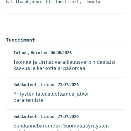
hallitusohjelma
,
hiilineutraali
,
ilmasto
Tuoreimmat
Talous
,
Verotus
06.08.2026
Isomaa ja Urrila: Varallisuusvero hidastaisi
kasvua ja karkottaisi pääomaa
Suhdanteet
,
Talous
27.07.2026
Yritysten talousluottamus jatkoi
paranemista
Suhdanteet
,
Talous
27.07.2026
Suhdanneba­ro­metri: Suomalaisy­ri­tysten