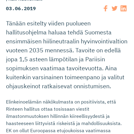
03.06.2019
Tänään esitelty viiden puolueen
hallitusohjelma haluaa tehdä Suomesta
ensimmäisen hiilineutraalin hyvinvointivaltion
vuoteen 2035 mennessä. Tavoite on edellä
jopa 1,5 asteen lämpötilan ja Pariisin
sopimuksen vaatimaa tavoitevuotta. Aina
kuitenkin varsinainen toimeenpano ja valitut
ohjauskeinot ratkaisevat onnistumisen.
Elinkeinoelämän näkökulmasta on positiivista, että
Rinteen hallitus ottaa tosissaan viestit
ilmastonmuutoksen hillinnän kiireellisyydestä ja
haasteeseen liittyvistä riskeistä ja mahdollisuuksista.
EK on ollut Euroopassa etujoukoissa vaatimassa