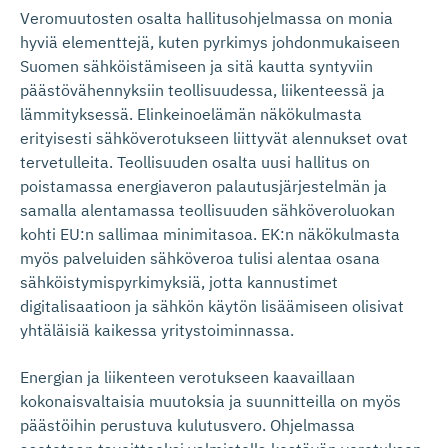
Veromuutosten osalta hallitusohjelmassa on monia
hyviä elementtejä, kuten pyrkimys johdonmukaiseen
Suomen sähköistämiseen ja sitä kautta syntyviin
päästövähennyksiin teollisuudessa, liikenteessä ja
lämmityksessä. Elinkeinoelämän näkökulmasta
erityisesti sähköverotukseen liittyvät alennukset ovat
tervetulleita. Teollisuuden osalta uusi hallitus on
poistamassa energiaveron palautusjärjestelmän ja
samalla alentamassa teollisuuden sähköveroluokan
kohti EU:n sallimaa minimitasoa. EK:n näkökulmasta
myös palveluiden sähköveroa tulisi alentaa osana
sähköistymispyrkimyksiä, jotta kannustimet
digitalisaatioon ja sähkön käytön lisäämiseen olisivat
yhtäläisiä kaikessa yritystoiminnassa.
Energian ja liikenteen verotukseen kaavaillaan
kokonaisvaltaisia muutoksia ja suunnitteilla on myös
päästöihin perustuva kulutusvero. Ohjelmassa