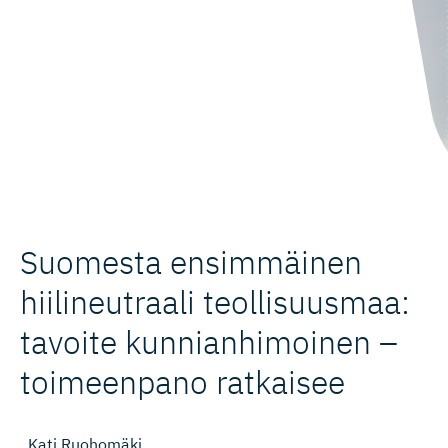
Suomesta ensimmäinen
hiilineutraali teollisuusmaa:
tavoite kunnianhi­moinen –
toimeenpano ratkaisee
Kati Ruohomäki