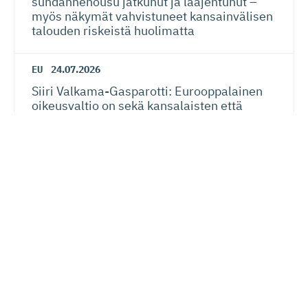
suhdannenousu jatkunut ja laajentunut –
myös näkymät vahvistuneet kansainvälisen
talouden riskeistä huolimatta
EU
24.07.2026
Siiri Valkama-Gas­pa­rotti: Eurooppalainen
oikeusvaltio on sekä kansalaisten että
yritysten etu
Verotus
20.07.2026
Lauri Lehmusoja: Perintöveron poisto ei
kiristä kansalaisten verotusta – kunhan se
tehdään oikein
Lue seuraavaksi