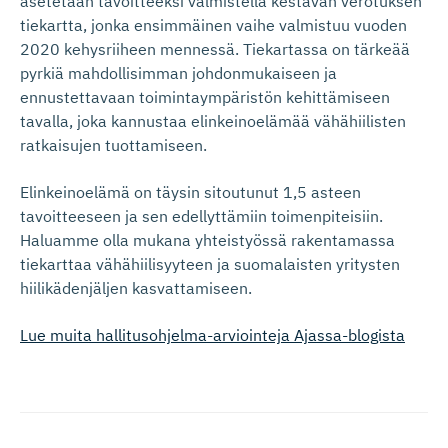
asetetaan tavoitteeksi valmistella kestävän verotuksen
tiekartta, jonka ensimmäinen vaihe valmistuu vuoden
2020 kehysriiheen mennessä. Tiekartassa on tärkeää
pyrkiä mahdollisimman johdonmukaiseen ja
ennustettavaan toimintaympäristön kehittämiseen
tavalla, joka kannustaa elinkeinoelämää vähähiilisten
ratkaisujen tuottamiseen.
Elinkeinoelämä on täysin sitoutunut 1,5 asteen
tavoitteeseen ja sen edellyttämiin toimenpiteisiin.
Haluamme olla mukana yhteistyössä rakentamassa
tiekarttaa vähähiilisyyteen ja suomalaisten yritysten
hiilikädenjäljen kasvattamiseen.
Lue muita hallitusohjelma-arviointeja Ajassa-blogista