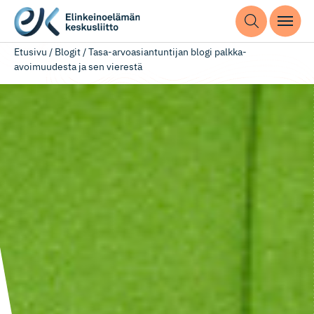
Etusivu
/
Blogit
/
Tasa-arvoasiantuntijan blogi palkka-
avoimuudesta ja sen vierestä