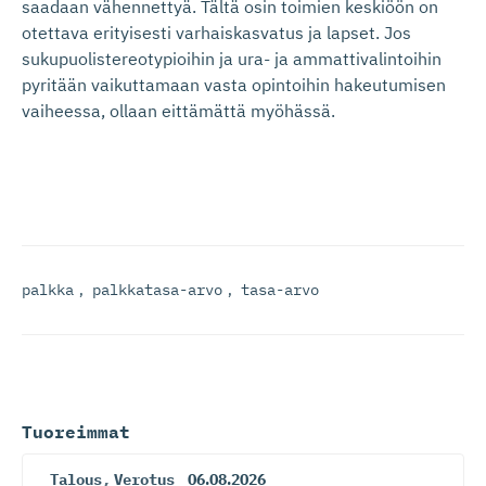
saadaan vähennettyä. Tältä osin toimien keskiöön on
otettava erityisesti varhaiskasvatus ja lapset. Jos
sukupuolistereotypioihin ja ura- ja ammattivalintoihin
pyritään vaikuttamaan vasta opintoihin hakeutumisen
vaiheessa, ollaan eittämättä myöhässä.
palkka
,
palkkatasa-arvo
,
tasa-arvo
Tuoreimmat
Talous
,
Verotus
06.08.2026