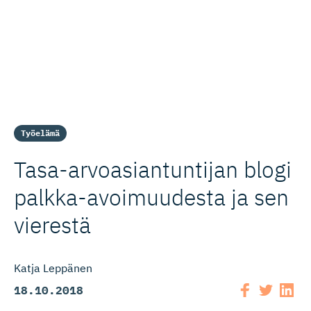
Työelämä
Tasa-arvoa­sian­tuntijan blogi
palkka-avoi­muudesta ja sen
vierestä
Katja Leppänen
18.10.2018