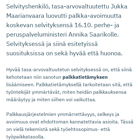
Selvityshenkilö, tasa-arvovaltuutettu Jukka
Maarianvaara luovutti palkka-avoimuutta
koskevan selvityksensä 16.10. perhe- ja
peruspalveluministeri Annika Saarikolle.
Selvityksessä ja siinä esitetyissä
suosituksissa on sekä hyvää että huonoa.
Hyvää tasa-arvovaltuutetun selvityksessä on, että siinä
kehotetaan niin sanotun
palkkatietämyksen
lisäämiseen. Palkkatietämyksellä tarkoitetaan sitä, että
työntekijät ymmärtävät, miten heidän palkkauksensa
määräytyy ja miten siihen voi vaikuttaa.
Palkkausjärjestelmien ymmärrettävyys, selkeys ja
avoimuus ovat ehdottoman kannatettavia asioita. Tässä
on vielä tekemistä sekä työehtosopimus- että
työpaikkatasolla.