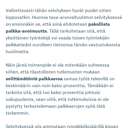
Valitettavasti tähän selvityksen hyvät puolet sitten
loppuvatkin. Huonoa tasa-arvovaltuutetun selvityksessä
on ensinnäkin se, että siinä ehdotetaan
pakollista
palkka-avoimuutta
. Tällä tarkoitetaan sitä, että
yksittäinen työntekijä voi saada toisen työntekijän
palkkatiedot eurolleen tietoonsa tämän vastustuksesta
huolimatta.
Näin järeä toimenpide ei ole mitenkään suhteessa
siihen, että tilastollisten tutkimusten mukaan
selittämätöntä palkkaeroa
samaa työtä tekevillä on
keskimäärin vain noin kaksi prosenttia. Tämäkään ei
tarkoita sitä, että tuo kaksi prosenttia johtuisi
sukupuolesta, vaan siitä, että tutkimuksissa ei ole
pystytty tarkastelemaan palkkaerojen syitä tätä
tarkemmin.
Selvityksessä siis ammutaan rynnäkkökiväärillä kissan