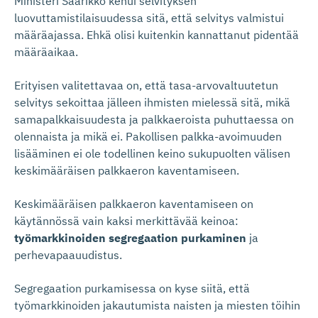
Ministeri Saarikko kehui selvityksen
luovuttamistilaisuudessa sitä, että selvitys valmistui
määräajassa. Ehkä olisi kuitenkin kannattanut pidentää
määräaikaa.
Erityisen valitettavaa on, että tasa-arvovaltuutetun
selvitys sekoittaa jälleen ihmisten mielessä sitä, mikä
samapalkkaisuudesta ja palkkaeroista puhuttaessa on
olennaista ja mikä ei. Pakollisen palkka-avoimuuden
lisääminen ei ole todellinen keino sukupuolten välisen
keskimääräisen palkkaeron kaventamiseen.
Keskimääräisen palkkaeron kaventamiseen on
käytännössä vain kaksi merkittävää keinoa:
työmarkkinoiden segregaation purkaminen
ja
perhevapaauudistus.
Segregaation purkamisessa on kyse siitä, että
työmarkkinoiden jakautumista naisten ja miesten töihin