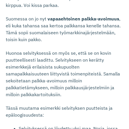
kirppua. Voi kissa parkaa.
Suomessa on jo nyt
vapaaehtoinen palkka-avoimuus
,
eli kuka tahansa saa kertoa palkkansa kenelle tahansa.
Tämä sopii suomalaiseen työmarkkinajärjestelmään,
toisin kuin pakko.
Huonoa selvityksessä on myös se, että se on kovin
puutteellisesti laadittu. Selvitykseen on kerätty
esimerkkejä erilaisista sukupuolten
samapalkkaisuuteen liittyvistä toimenpiteistä. Samalla
sekoitetaan palkka-avoimuus milloin
palkkatietämykseen, milloin palkkausjärjestelmiin ja
milloin palkkakartoituksiin.
Tässä muutama esimerkki selvityksen puutteista ja
epäloogisuudesta:
Selvityksessä on löydetty yksi maa, Norja, jossa