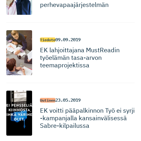
perhevapaa­jär­jestelmän
09.09.2019
Tiedote
EK lahjoittajana MustReadin
työelämän tasa-arvon
teemaprojektissa
23.05.2019
Uutinen
EK voitti pääpalkinnon Työ ei syrji
-kampanjalla kansainvä­lisessä
Sabre-kil­pailussa