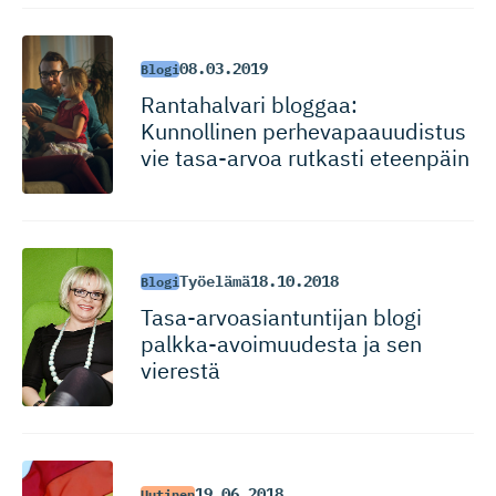
08.03.2019
Blogi
Rantahalvari bloggaa:
Kunnollinen perhevapaauu­distus
vie tasa-arvoa rutkasti eteenpäin
Työelämä
18.10.2018
Blogi
Tasa-arvoa­sian­tuntijan blogi
palkka-avoi­muudesta ja sen
vierestä
19.06.2018
Uutinen