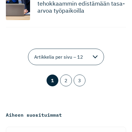
tehokkaammin edistämään tasa-
arvoa työpaikoilla
1
2
3
Aiheen suosituimmat