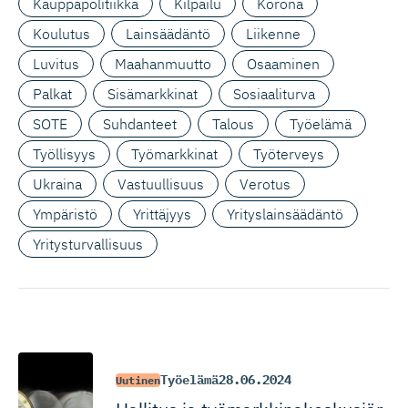
Kauppapolitiikka
Kilpailu
Korona
Koulutus
Lainsäädäntö
Liikenne
Luvitus
Maahanmuutto
Osaaminen
Palkat
Sisämarkkinat
Sosiaaliturva
SOTE
Suhdanteet
Talous
Työelämä
Työllisyys
Työmarkkinat
Työterveys
Ukraina
Vastuullisuus
Verotus
Ympäristö
Yrittäjyys
Yrityslainsäädäntö
Yritysturvallisuus
Työelämä
28.06.2024
Uutinen