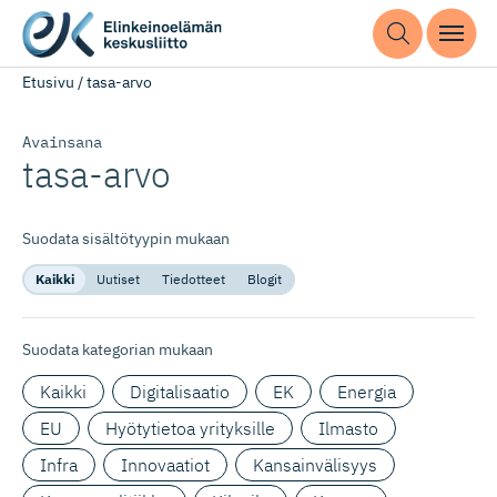
Etusivu
/
tasa-arvo
Avainsana
tasa-arvo
Suodata sisältötyypin mukaan
Kaikki
Uutiset
Tiedotteet
Blogit
Suodata kategorian mukaan
Kaikki
Digitalisaatio
EK
Energia
EU
Hyötytietoa yrityksille
Ilmasto
Infra
Innovaatiot
Kansainvälisyys