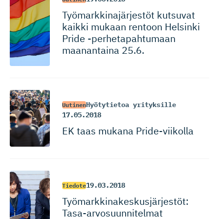
Työmarkki­na­jär­jestöt kutsuvat
kaikki mukaan rentoon Helsinki
Pride -perhetapah­tumaan
maanantaina 25.6.
Hyötytietoa yrityksille
Uutinen
17.05.2018
EK taas mukana Pride-viikolla
19.03.2018
Tiedote
Työmarkki­na­kes­kus­jär­jestöt:
Tasa-arvo­suun­ni­telmat