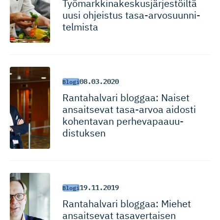
Työmarkki­na­kes­kus­jär­jes­töiltä
uusi ohjeistus tasa-arvo­suun­ni­
telmista
08.03.2020
Blogi
Rantahalvari bloggaa: Naiset
ansaitsevat tasa-arvoa aidosti
kohentavan perhevapaauu­
distuksen
19.11.2019
Blogi
Rantahalvari bloggaa: Miehet
ansaitsevat tasavertaisen