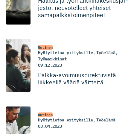
Hallitus ja työmarkki­na­kes­kus­jär­
jestöt neuvotelleet yhteiset
samapalkka­toi­menpiteet
Uutinen
Hyötytietoa yrityksille
,
Työelämä
,
Työmarkkinat
09.12.2023
Palkka-avoi­muus­di­rek­tiivistä
liikkeellä vääriä väitteitä
Uutinen
Hyötytietoa yrityksille
,
Työelämä
03.04.2023