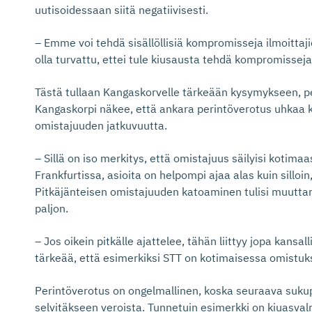
uutisoidessaan siitä negatiivisesti.
– Emme voi tehdä sisällöllisiä kompromisseja ilmoittaj
olla turvattu, ettei tule kiusausta tehdä kompromisseja
Tästä tullaan Kangaskorvelle tärkeään kysymykseen, p
Kangaskorpi näkee, että ankara perintöverotus uhkaa 
omistajuuden jatkuvuutta.
– Sillä on iso merkitys, että omistajuus säilyisi kotima
Frankfurtissa, asioita on helpompi ajaa alas kuin silloin
Pitkäjänteisen omistajuuden katoaminen tulisi muutt
paljon.
– Jos oikein pitkälle ajattelee, tähän liittyy jopa kansa
tärkeää, että esimerkiksi STT on kotimaisessa omistuk
Perintöverotus on ongelmallinen, koska seuraava sukup
selvitäkseen veroista. Tunnetuin esimerkki on kiuasvalm