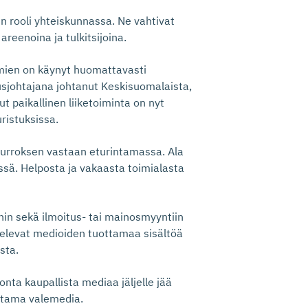
nen rooli yhteiskunnassa. Ne vahtivat
areenoina ja tulkitsijoina.
mien on käynyt huomattavasti
usjohtajana johtanut Keskisuomalaista,
t paikallinen liiketoiminta on nyt
ristuksissa.
murroksen vastaan eturintamassa. Ala
ssä. Helposta ja vakaasta toimialasta
hin sekä ilmoitus- tai mainosmyyntiin
akelevat medioiden tuottamaa sisältöä
sta.
ta kaupallista mediaa jäljelle jää
ittama valemedia.