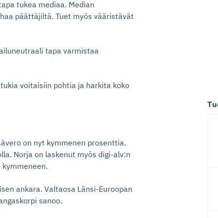
 tapa tukea mediaa. Median
haa päättäjiltä. Tuet myös vääristävät
pailuneutraali tapa varmistaa
ukia voitaisiin pohtia ja harkita koko
Tu
isävero on nyt kymmenen prosenttia.
lla. Norja on laskenut myös digi-alv:n
ta kymmeneen.
isen ankara. Valtaosa Länsi-Euroopan
Kangaskorpi sanoo.