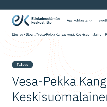
Ajankohtaista
Tavoi
Etusivu
/
Blogit
/
Vesa-Pekka Kangaskorpi, Keskisuomalainen: P
Talous
Vesa-Pekka Kang
Keskisuoma­laine