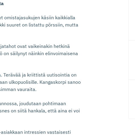
ta
yt omistajasukujen käsiin kaikkialla
i suuret on listattu pörssiin, mutta
atahot ovat vaikeinakin hetkinä
ö on säilynyt näinkin elinvoimaisena
. Terävää ja kriittistä uutisointia on
aan ulkopuolisille. Kangaskorpi sanoo
isimman vauraita.
 kunnossa, joudutaan pohtimaan
nes on siitä hankala, että aina ei voi
asiakkaan intressien vastaisesti