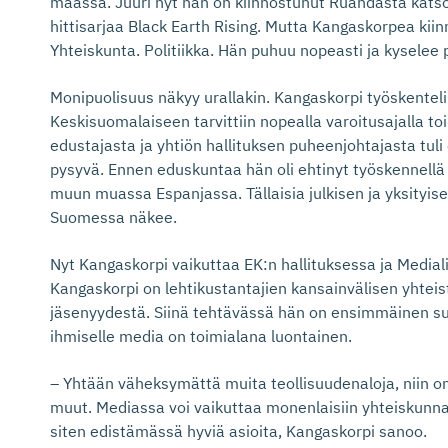
maassa. Juuri nyt hän on kiinnostunut Ruandasta katso
hittisarjaa Black Earth Rising. Mutta Kangaskorpea kii
Yhteiskunta. Politiikka. Hän puhuu nopeasti ja kyselee 
Monipuolisuus näkyy urallakin. Kangaskorpi työskentel
Keskisuomalaiseen tarvittiin nopealla varoitusajalla t
edustajasta ja yhtiön hallituksen puheenjohtajasta tuli 
pysyvä. Ennen eduskuntaa hän oli ehtinyt työskennellä
muun muassa Espanjassa. Tällaisia julkisen ja yksityisen
Suomessa näkee.
Nyt Kangaskorpi vaikuttaa EK:n hallituksessa ja Medial
Kangaskorpi on lehtikustantajien kansainvälisen yhte
jäsenyydestä. Siinä tehtävässä hän on ensimmäinen su
ihmiselle media on toimialana luontainen.
– Yhtään väheksymättä muita teollisuudenaloja, niin on
muut. Mediassa voi vaikuttaa monenlaisiin yhteiskunnallis
siten edistämässä hyviä asioita, Kangaskorpi sanoo.