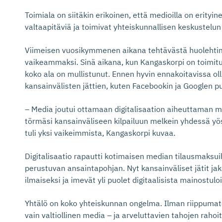
Toimiala on siitäkin erikoinen, että medioilla on erityi
valtaapitäviä ja toimivat yhteiskunnallisen keskustelun 
Viimeisen vuosikymmenen aikana tehtävästä huolehti
vaikeammaksi. Sinä aikana, kun Kangaskorpi on toimit
koko ala on mullistunut. Ennen hyvin ennakoitavissa ollu
kansainvälisten jättien, kuten Facebookin ja Googlen pu
– Media joutui ottamaan digitalisaation aiheuttaman 
törmäsi kansainväliseen kilpailuun melkein yhdessä yö
tuli yksi vaikeimmista, Kangaskorpi kuvaa.
Digitalisaatio rapautti kotimaisen median tilausmaksui
perustuvan ansaintapohjan. Nyt kansainväliset jätit j
ilmaiseksi ja imevät yli puolet digitaalisista mainostuloi
Yhtälö on koko yhteiskunnan ongelma. Ilman riippumaton
vain valtiollinen media – ja arveluttavien tahojen raho