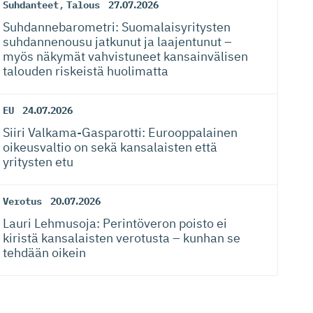
Suhdanteet
,
Talous
27.07.2026
Suhdanneba­ro­metri: Suomalaisy­ri­tysten
suhdannenousu jatkunut ja laajentunut –
myös näkymät vahvistuneet kansainvälisen
talouden riskeistä huolimatta
EU
24.07.2026
Siiri Valkama-Gas­pa­rotti: Eurooppalainen
oikeusvaltio on sekä kansalaisten että
yritysten etu
Verotus
20.07.2026
Lauri Lehmusoja: Perintöveron poisto ei
kiristä kansalaisten verotusta – kunhan se
tehdään oikein