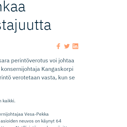
hkaa
tajuutta
ara perintöverotus voi johtaa
n konsernijohtaja Kangaskorpi
rintö verotetaan vasta, kun se
 kaikki.
ernijohtajaa Vesa-Pekka
 asioiden neuvos on käynyt 64