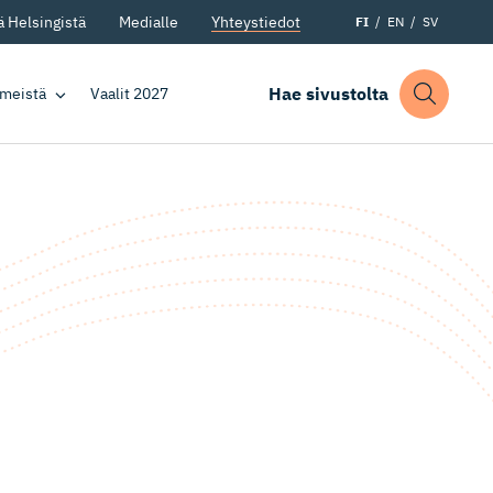
 Helsingistä
Medialle
Yhteystiedot
FI
EN
SV
Hae sivustolta
 meistä
Vaalit 2027