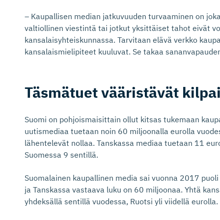
– Kaupallisen median jatkuvuuden turvaaminen on jokai
valtiollinen viestintä tai jotkut yksittäiset tahot eivät 
kansalaisyhteiskunnassa. Tarvitaan elävä verkko kaupalli
kansalaismielipiteet kuuluvat. Se takaa sananvapaude
Täsmätuet vääristävät kilpa
Suomi on pohjoismaisittain ollut kitsas tukemaan kaup
uutismediaa tuetaan noin 60 miljoonalla eurolla vuod
lähentelevät nollaa. Tanskassa mediaa tuetaan 11 eur
Suomessa 9 sentillä.
Suomalainen kaupallinen media sai vuonna 2017 puoli 
ja Tanskassa vastaava luku on 60 miljoonaa. Yhtä kans
yhdeksällä sentillä vuodessa, Ruotsi yli viidellä eurolla.