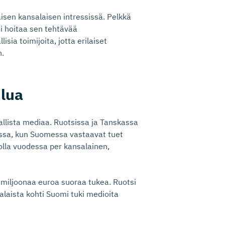
sen kansalaisen intressissä. Pelkkä
voi hoitaa sen tehtävää
sia toimijoita, jotta erilaiset
n.
ilua
allista mediaa. Ruotsissa ja Tanskassa
essa, kun Suomessa vastaavat tuet
olla vuodessa per kansalainen,
miljoonaa euroa suoraa tukea. Ruotsi
alaista kohti Suomi tuki medioita