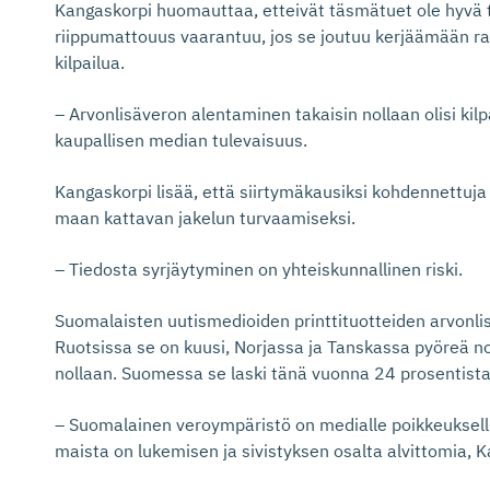
Kangaskorpi huomauttaa, etteivät täsmätuet ole hyvä
riippumattouus vaarantuu, jos se joutuu kerjäämään ra
kilpailua.
– Arvonlisäveron alentaminen takaisin nollaan olisi kil
kaupallisen median tulevaisuus.
Kangaskorpi lisää, että siirtymäkausiksi kohdennettuja t
maan kattavan jakelun turvaamiseksi.
– Tiedosta syrjäytyminen on yhteiskunnallinen riski.
Suomalaisten uutismedioiden printtituotteiden arvonl
Ruotsissa se on kuusi, Norjassa ja Tanskassa pyöreä no
nollaan. Suomessa se laski tänä vuonna 24 prosentis
– Suomalainen veroympäristö on medialle poikkeuksell
maista on lukemisen ja sivistyksen osalta alvittomia, 