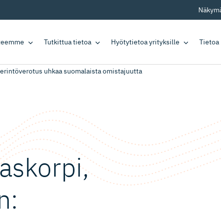
Näkymä
tteemme
Tutkittua tietoa
Hyötytietoa yrityksille
Tietoa
erintöverotus uhkaa suomalaista omistajuutta
askorpi,
n: