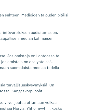
ien suhteen. Medioiden talouden pitäisi
.
erintöverotuksen uudistamiseen.
kaupallisen median kotimaisen
assa. Jos omistaja on Lontoossa tai
, jos omistaja on osa yhteisöä.
amaan suomalaista mediaa todella
llisia turvallisuuskysymyksiä. On
sessa, Kangaskorpi pohtii.
olvi voi joutua ottamaan velkaa
istaja Harvia. Yhtiö myytiin, koska