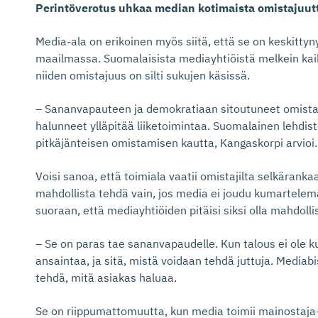
Perintöverotus uhkaa median kotimaista omistajuut
Media-ala on erikoinen myös siitä, että se on keskittyn
maailmassa. Suomalaisista mediayhtiöistä melkein kaikk
niiden omistajuus on silti sukujen käsissä.
– Sananvapauteen ja demokratiaan sitoutuneet omistaj
halunneet ylläpitää liiketoimintaa. Suomalainen lehdist
pitkäjänteisen omistamisen kautta, Kangaskorpi arvioi.
Voisi sanoa, että toimiala vaatii omistajilta selkärankaa
mahdollista tehdä vain, jos media ei joudu kumartelem
suoraan, että mediayhtiöiden pitäisi siksi olla mahdoll
– Se on paras tae sananvapaudelle. Kun talous ei ole
ansaintaa, ja sitä, mistä voidaan tehdä juttuja. Mediabis
tehdä, mitä asiakas haluaa.
Se on riippumattomuutta, kun media toimii mainostaja-