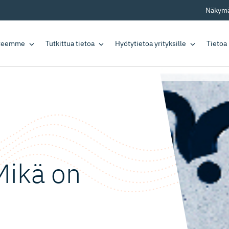
Näkymä
tteemme
Tutkittua tietoa
Hyötytietoa yrityksille
Tietoa
Mikä on