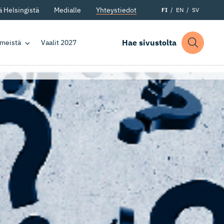
 Helsingistä
Medialle
Yhteystiedot
FI
EN
SV
Hae sivustolta
 meistä
Vaalit 2027