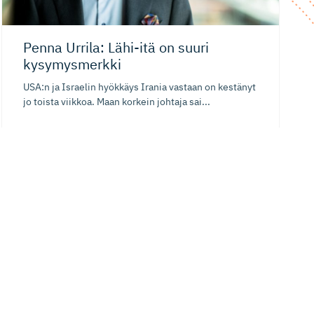
Penna Urrila: Lähi-itä on suuri
kysymysmerkki
USA:n ja Israelin hyökkäys Irania vastaan on kestänyt
jo toista viikkoa. Maan korkein johtaja sai...
11.03.2026