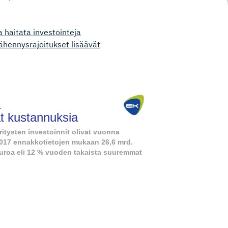
 haitata investointeja
ähennysrajoitukset lisäävät