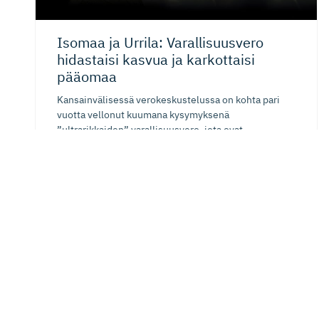
Isomaa ja Urrila: Varallisuusvero
hidastaisi kasvua ja karkottaisi
pääomaa
Kansainvälisessä verokeskustelussa on kohta pari
vuotta vellonut kuumana kysymyksenä
”ultrarikkaiden” varallisuusvero, jota ovat
ehdottaneet useammatkin...
06.08.2026