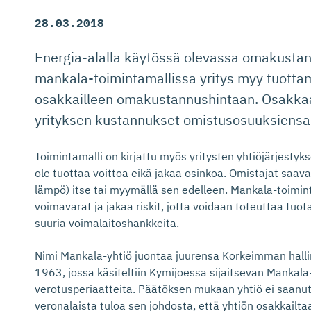
28.03.2018
Energia-alalla käytössä olevassa omakusta
mankala-toimintamallissa yritys myy tuott
osakkailleen omakustannushintaan. Osakka
yrityksen kustannukset omistusosuuksiensa
Toimintamalli on kirjattu myös yritysten yhtiöjärjestyk
ole tuottaa voittoa eikä jakaa osinkoa. Omistajat saav
lämpö) itse tai myymällä sen edelleen. Mankala-toimin
voimavarat ja jakaa riskit, jotta voidaan toteuttaa tuo
suuria voimalaitoshankkeita.
Nimi Mankala-yhtiö juontaa juurensa Korkeimman halli
1963, jossa käsiteltiin Kymijoessa sijaitsevan Mankal
verotusperiaatteita. Päätöksen mukaan yhtiö ei saanu
veronalaista tuloa sen johdosta, että yhtiön osakkailta