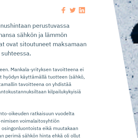
nnushintaan perustuvassa
amansa sähkön ja lämmön
at ovat sitoutuneet maksamaan
 suhteessa.
seen. Mankala-yrityksen tavoitteena ei
at hyödyn käyttämällä tuotteen (sähkö,
tamallin tavoitteena on yhdistää
tantokustannuksiltaan kilpailukykyisiä
nto-oikeuden ratkaisuun vuodelta
a-nimisen voimalaitosyhtiön
t osingonluontoista eikä muutakaan
an perimä sähkön hinta ehkä oli ollut