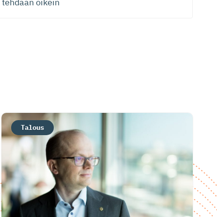
tehdään oikein
Talous