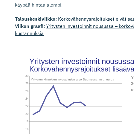
käypää hintaa alempi.
Talouskeskiviikko:
Korkovähennysrajoitukset eivät saa
Viikon graafi:
Yritysten investoinnit nousussa – korkov
kustannuksia