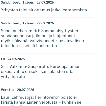
Suhdanteet
,
Talous
27.07.2026
Yritysten talousluottamus jatkoi paranemista
Suhdanteet
,
Talous
27.07.2026
Suhdanneba­ro­metri: Suomalaisy­ri­tysten
suhdannenousu jatkunut ja laajentunut –
myös näkymät vahvistuneet kansainvälisen
talouden riskeistä huolimatta
EU
24.07.2026
Siiri Valkama-Gas­pa­rotti: Eurooppalainen
oikeusvaltio on sekä kansalaisten että
yritysten etu
Verotus
20.07.2026
Lauri Lehmusoja: Perintöveron poisto ei
kiristä kansalaisten verotusta – kunhan se