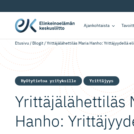
Ajankohtaista
Tavoi
Etusivu
/
Blogit
/
Yrittäjälähettiläs Maria Hanho: Yrittäjyydellä 
Hyötytietoa yrityksille
Yrittäjyys
Yrittäjälä­hettiläs
Hanho: Yrittäjyyd