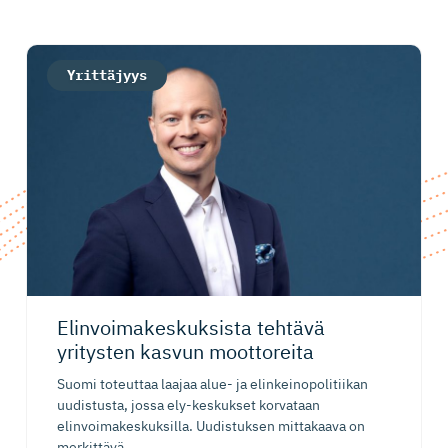
Yrittäjyys
Elinvoima­kes­kuksista tehtävä
yritysten kasvun moottoreita
Suomi toteuttaa laajaa alue- ja elinkeinopolitiikan
uudistusta, jossa ely-keskukset korvataan
elinvoimakeskuksilla. Uudistuksen mittakaava on
merkittävä,...