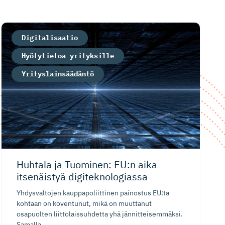
Digitalisaatio
Hyötytietoa yrityksille
Yrityslainsäädäntö
Huhtala ja Tuominen: EU:n aika
itsenäistyä digitekno­logiassa
Yhdysvaltojen kauppapoliittinen painostus EU:ta
kohtaan on koventunut, mikä on muuttanut
osapuolten liittolaissuhdetta yhä jännitteisemmäksi.
Samalla...