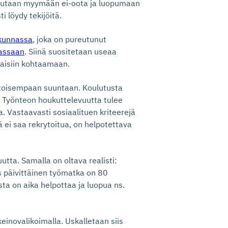
udutaan myymään ei-oota ja luopumaan
i löydy tekijöitä.
skunnassa
, joka on pureutunut
massaan
. Siinä suositetaan useaa
ataisiin kohtaamaan.
etoisempaan suuntaan. Koulutusta
. Työnteon houkuttelevuutta tulee
. Vastaavasti sosiaalituen kriteerejä
ä ei saa rekrytoitua, on helpotettava
utta. Samalla on oltava realisti:
s päivittäinen työmatka on 80
a on aika helpottaa ja luopua ns.
keinovalikoimalla. Uskalletaan siis