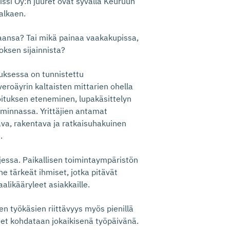
si Oy:n juuret ovat syvällä Keuruun
alkaen.
aansa? Tai mikä painaa vaakakupissa,
oksen sijainnista?
uksessa on tunnistettu
veroäyrin kaltaisten mittarien ohella
voituksen eteneminen, lupakäsittelyn
iminnassa. Yrittäjien antamat
ava, rakentava ja ratkaisuhakuinen
.
jessa. Paikallisen toimintaympäristön
e tärkeät ihmiset, jotka pitävät
alikääryleet asiakkaille.
en työkäsien riittävyys myös pienillä
et kohdataan jokaikisenä työpäivänä.