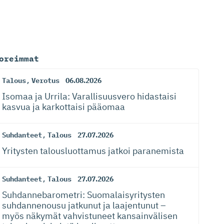
oreimmat
Talous
,
Verotus
06.08.2026
Isomaa ja Urrila: Varallisuusvero hidastaisi
kasvua ja karkottaisi pääomaa
Suhdanteet
,
Talous
27.07.2026
Yritysten talousluottamus jatkoi paranemista
Suhdanteet
,
Talous
27.07.2026
Suhdanneba­ro­metri: Suomalaisy­ri­tysten
suhdannenousu jatkunut ja laajentunut –
myös näkymät vahvistuneet kansainvälisen