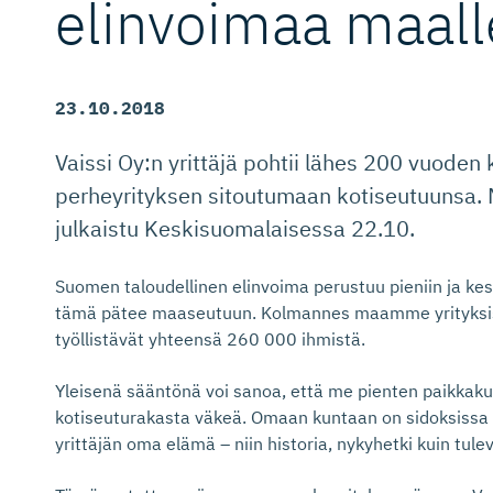
elinvoimaa maall
23.10.2018
Vaissi Oy:n yrittäjä pohtii lähes 200 vuode
perheyrityksen sitoutumaan kotiseutuunsa. 
julkaistu Keskisuomalaisessa 22.10.
Suomen taloudellinen elinvoima perustuu pieniin ja keski
tämä pätee maaseutuun. Kolmannes maamme yrityksis
työllistävät yhteensä 260 000 ihmistä.
Yleisenä sääntönä voi sanoa, että me pienten paikkaku
kotiseuturakasta väkeä. Omaan kuntaan on sidoksissa p
yrittäjän oma elämä – niin historia, nykyhetki kuin tule