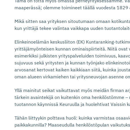
Tämä on totta myös omassa perheyrityksessämme. Vais
maaperässä; olemme toimineet täällä vuodesta 1829 
Mikä sitten saa yrityksen sitoutumaan omaan kotikunt
kun yrittäjä tekee valintaa vaikkapa uuden tuotantolait
Elinkeinoelämän keskusliiton (EK) Kuntaranking-tutkim
yrittäjämyönteisen kunnan ominaispiirteitä. Niitä ovat 
esimerkiksi julkisten yrityspalveluiden toimivuus, kaa
sujuvuus sekä yritysten ja kunnan työnjako elinkeinoto
arvosanat kertovat kaiken kaikkiaan siitä, kuinka joust
oman alueen virkamiehen tai yritysneuvojan asenne on
Yllä mainitut seikat vaikuttavat myös meidän firman ar
tärkein avaintekijä on kuitenkin oma henkilöstömme – n
tuotannon käynnissä Keuruulla ja huolehtivat Vaissin ka
Tähän liittyykin polttava huoli: kuinka varmistaa osaavi
paikkakunnilla? Maaseudulla henkilöstöpulan vaikutuks