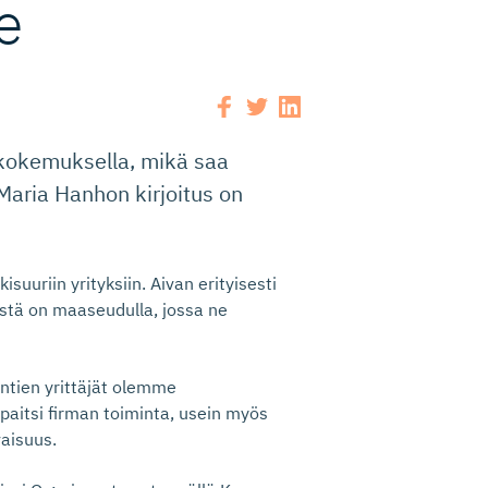
e
n kokemuksella, mikä saa
Maria Hanhon kirjoitus on
suuriin yrityksiin. Aivan erityisesti
tä on maaseudulla, jossa ne
ntien yrittäjät olemme
aitsi firman toiminta, usein myös
vaisuus.