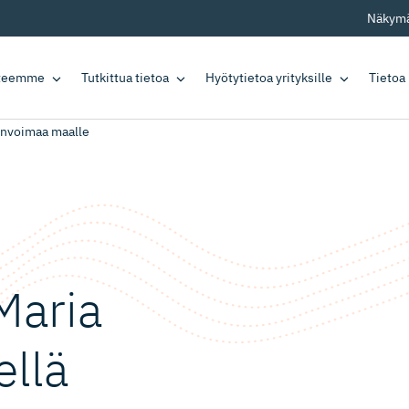
Näkymä
tteemme
Tutkittua tietoa
Hyötytietoa yrityksille
Tietoa
elinvoimaa maalle
 Maria
ellä