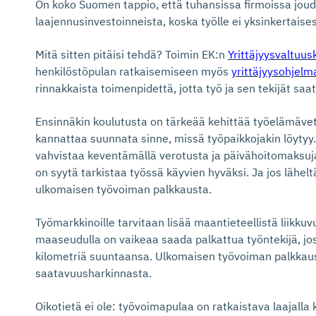
On koko Suomen tappio, että tuhansissa firmoissa jo
laajennusinvestoinneista, koska työlle ei yksinkertaisest
Mitä sitten pitäisi tehdä? Toimin EK:n
Yrittäjyysvaltuu
henkilöstöpulan ratkaisemiseen myös
yrittäjyysohjel
rinnakkaista toimenpidettä, jotta työ ja sen tekijät sa
Ensinnäkin koulutusta on tärkeää kehittää työelämäv
kannattaa suunnata sinne, missä työpaikkojakin löytyy
vahvistaa keventämällä verotusta ja päivähoitomaksuja
on syytä tarkistaa työssä käyvien hyväksi. Ja jos lähelt
ulkomaisen työvoiman palkkausta.
Työmarkkinoille tarvitaan lisää maantieteellistä liikkuvu
maaseudulla on vaikeaa saada palkattua työntekijä, jo
kilometriä suuntaansa. Ulkomaisen työvoiman palkkaust
saatavuusharkinnasta.
Oikotietä ei ole: työvoimapulaa on ratkaistava laajalla 