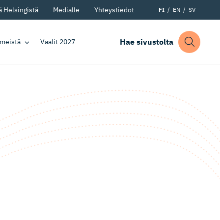
 Helsingistä
Medialle
Yhteystiedot
FI
EN
SV
Hae sivustolta
 meistä
Vaalit 2027