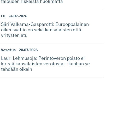
talouden riskeistä huolimatta
EU
24.07.2026
Siiri Valkama-Gas­pa­rotti: Eurooppalainen
oikeusvaltio on sekä kansalaisten että
yritysten etu
Verotus
20.07.2026
Lauri Lehmusoja: Perintöveron poisto ei
kiristä kansalaisten verotusta – kunhan se
tehdään oikein