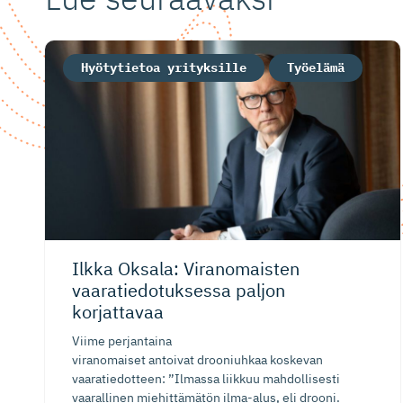
Hyötytietoa yrityksille
Työelämä
Ilkka Oksala: Viranomaisten
vaaratiedo­tuksessa paljon
korjattavaa
Viime perjantaina
viranomaiset antoivat drooniuhkaa koskevan
vaaratiedotteen: ”Ilmassa liikkuu mahdollisesti
vaarallinen miehittämätön ilma-alus, eli drooni.