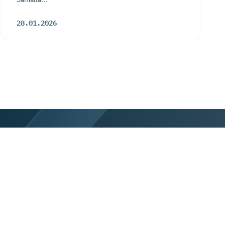
28.01.2026
skutustiedot
Tietosuojalauseke
Tietoa evästeistä