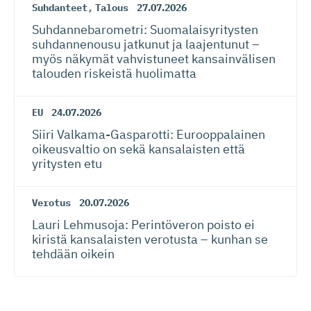
Suhdanteet
,
Talous
27.07.2026
Suhdanneba­ro­metri: Suomalaisy­ri­tysten
suhdannenousu jatkunut ja laajentunut –
myös näkymät vahvistuneet kansainvälisen
talouden riskeistä huolimatta
EU
24.07.2026
Siiri Valkama-Gas­pa­rotti: Eurooppalainen
oikeusvaltio on sekä kansalaisten että
yritysten etu
Verotus
20.07.2026
Lauri Lehmusoja: Perintöveron poisto ei
kiristä kansalaisten verotusta – kunhan se
tehdään oikein