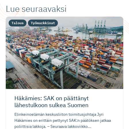
Lue seuraavaksi
Talous
Työmarkkinat
Häkämies: SAK on päättänyt
lähestulkoon sulkea Suomen
Elinkeinoelämän keskusliiton toimitusjohtaja Jyri
Häkämies on erittäin pettynyt SAK:n päätöksen jatkaa
poliittisia lakkoja. – Seuraava lakkoviikko...