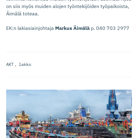
on siis myös muiden alojen työntekijöiden työpaikoista,
Äimälä toteaa.
EK:n lakiasiainjohtaja
Markus Äimälä
p. 040 703 2977
AKT
,
lakko