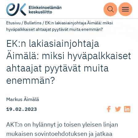
Etusivu
/
Bulletins
/
EK:n lakiasiainjohtaja Äimälä: miksi
hyväpalkkaiset ahtaajat pyytävät muita enemmän?
EK:n lakiasiain­johtaja
Äimälä: miksi hyväpalkkaiset
ahtaajat pyytävät muita
enemmän?
Markus Äimälä
19.02.2023
AKT:n on hylännyt jo toisen yleisen linjan
mukaisen sovintoehdotuksen ja jatkaa