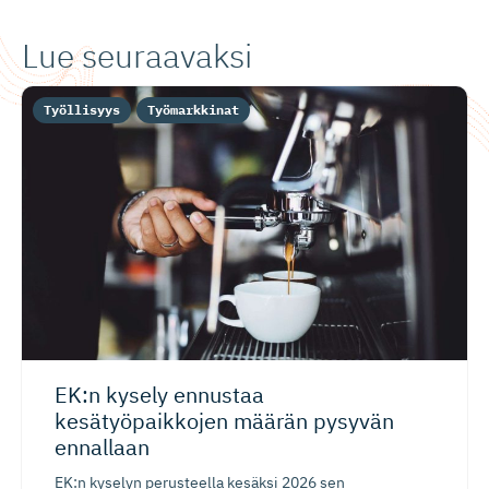
Lue seuraavaksi
Työllisyys
Työmarkkinat
EK:n kysely ennustaa
kesätyöpaikkojen määrän pysyvän
ennallaan
EK:n kyselyn perusteella kesäksi 2026 sen