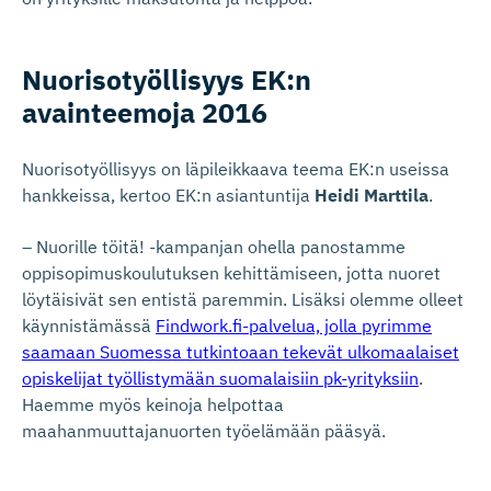
Nuorisotyöl­lisyys EK:n
avainteemoja 2016
Nuorisotyöllisyys on läpileikkaava teema EK:n useissa
hankkeissa, kertoo EK:n asiantuntija
Heidi Marttila
.
– Nuorille töitä! -kampanjan ohella panostamme
oppisopimuskoulutuksen kehittämiseen, jotta nuoret
löytäisivät sen entistä paremmin. Lisäksi olemme olleet
käynnistämässä
Findwork.fi-palvelua, jolla pyrimme
saamaan Suomessa tutkintoaan tekevät ulkomaalaiset
opiskelijat työllistymään suomalaisiin pk-yrityksiin
.
Haemme myös keinoja helpottaa
maahanmuuttajanuorten työelämään pääsyä.