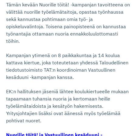
Tämän kevään Nuorille töitä! -kampanjan tavoitteena on
välittää nuorille työelämätaitoja, opastaa työnhaussa
sekä kannustaa pohtimaan omia työ- ja
opiskeluvalintoja. Toisena painopisteenä on kannustaa
työnantajia ottamaan nuoria ennakkoluulottomasti
töihin.
Kampanjan ytimenä on 8 paikkakuntaa ja 14 koulua
kattava kiertue, joka toteutetaan yhdessä Taloudellinen
tiedotustoimisto TAT:n koordinoiman Vastuullinen
kesäduuni -kampanjan kanssa.
EK:n hallituksen jäseniä lähtee koulukiertueelle mukaan
tapaamaan tuhansia nuoria ja kertomaan heille
työelämätaidoista ja kesätyön hakemisesta.
Yritysjohtajien lisäksi ovat äänessä myös työelämää
pohtivat nuoret.
Nuorille töitä! ja Vastuullinen kesäduuni -