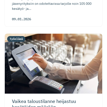
jäsenyrityksiin on odotettavissa tarjolle noin 105 000
kesätyö- ja...
09.01.2026
Työelämä
Vaikea taloustilanne heijastuu
kesätöiden määrään