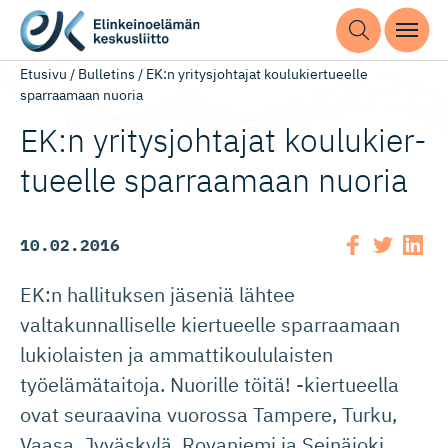
Etusivu
/
Bulletins
/
EK:n yritysjohtajat koulukiertueelle
sparraamaan nuoria
EK:n yritysjohtajat koulukier­
tueelle sparraamaan nuoria
10.02.2016
EK:n hallituksen jäseniä lähtee
valtakunnalliselle kiertueelle sparraamaan
lukiolaisten ja ammattikoululaisten
työelämätaitoja. Nuorille töitä! -kiertueella
ovat seuraavina vuorossa Tampere, Turku,
Vaasa, Jyväskylä, Rovaniemi ja Seinäjoki.