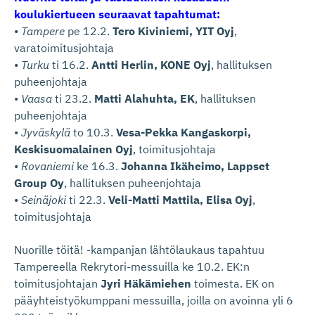
koulukiertueen seuraavat tapahtumat:
•
Tampere
pe 12.2.
Tero Kiviniemi, YIT Oyj
,
varatoimitusjohtaja
•
Turku
ti 16.2.
Antti Herlin, KONE Oyj
, hallituksen
puheenjohtaja
•
Vaasa
ti 23.2.
Matti Alahuhta, EK
, hallituksen
puheenjohtaja
•
Jyväskylä
to 10.3.
Vesa-Pekka Kangaskorpi,
Keskisuomalainen Oyj
, toimitusjohtaja
•
Rovaniemi
ke 16.3.
Johanna Ikäheimo, Lappset
Group Oy
, hallituksen puheenjohtaja
•
Seinäjoki
ti 22.3.
Veli-Matti Mattila, Elisa Oyj
,
toimitusjohtaja
Nuorille töitä! -kampanjan lähtölaukaus tapahtuu
Tampereella Rekrytori-messuilla ke 10.2. EK:n
toimitusjohtajan
Jyri Häkämiehen
toimesta. EK on
pääyhteistyökumppani messuilla, joilla on avoinna yli 6