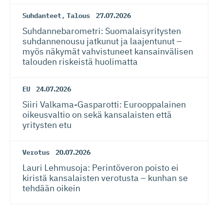
Suhdanteet
,
Talous
27.07.2026
Suhdanneba­ro­metri: Suomalaisy­ri­tysten
suhdannenousu jatkunut ja laajentunut –
myös näkymät vahvistuneet kansainvälisen
talouden riskeistä huolimatta
EU
24.07.2026
Siiri Valkama-Gas­pa­rotti: Eurooppalainen
oikeusvaltio on sekä kansalaisten että
yritysten etu
Verotus
20.07.2026
Lauri Lehmusoja: Perintöveron poisto ei
kiristä kansalaisten verotusta – kunhan se
tehdään oikein