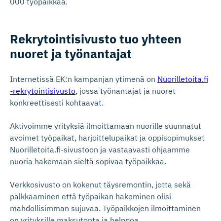
000 työpaikkaa.
Rekrytoin­ti­sivusto tuo yhteen
nuoret ja työnantajat
Internetissä EK:n kampanjan ytimenä on
Nuorilletoita.fi
-rekrytointisivusto
, jossa työnantajat ja nuoret
konkreettisesti kohtaavat.
Aktivoimme yrityksiä ilmoittamaan nuorille suunnatut
avoimet työpaikat, harjoittelupaikat ja oppisopimukset
Nuorilletoita.fi-sivustoon ja vastaavasti ohjaamme
nuoria hakemaan sieltä sopivaa työpaikkaa.
Verkkosivusto on kokenut täysremontin, jotta sekä
palkkaaminen että työpaikan hakeminen olisi
mahdollisimman sujuvaa. Työpaikkojen ilmoittaminen
on yrityksille maksutonta ja helppoa.