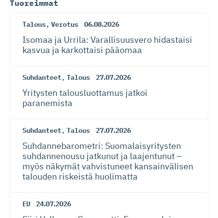
Tuoreimmat
Talous
,
Verotus
06.08.2026
Isomaa ja Urrila: Varallisuusvero hidastaisi
kasvua ja karkottaisi pääomaa
Suhdanteet
,
Talous
27.07.2026
Yritysten talousluottamus jatkoi
paranemista
Suhdanteet
,
Talous
27.07.2026
Suhdanneba­ro­metri: Suomalaisy­ri­tysten
suhdannenousu jatkunut ja laajentunut –
myös näkymät vahvistuneet kansainvälisen
talouden riskeistä huolimatta
EU
24.07.2026