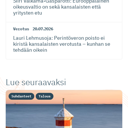
Siiri Valkama-Gas­pa­rotti: Eurooppalainen
oikeusvaltio on sekä kansalaisten että
yritysten etu
Verotus
20.07.2026
Lauri Lehmusoja: Perintöveron poisto ei
kiristä kansalaisten verotusta – kunhan se
tehdään oikein
Lue seuraavaksi
Suhdanteet
Talous