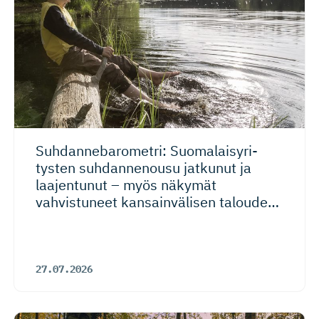
Suhdanneba­ro­metri: Suomalaisy­ri­
tysten suhdannenousu jatkunut ja
laajentunut – myös näkymät
vahvistuneet kansainvälisen talouden
riskeistä huolimatta
27.07.2026