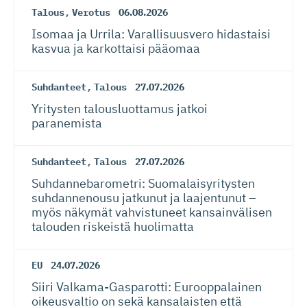
Talous
,
Verotus
06.08.2026
Isomaa ja Urrila: Varallisuusvero hidastaisi
kasvua ja karkottaisi pääomaa
Suhdanteet
,
Talous
27.07.2026
Yritysten talousluottamus jatkoi
paranemista
Suhdanteet
,
Talous
27.07.2026
Suhdanneba­ro­metri: Suomalaisy­ri­tysten
suhdannenousu jatkunut ja laajentunut –
myös näkymät vahvistuneet kansainvälisen
talouden riskeistä huolimatta
EU
24.07.2026
Siiri Valkama-Gas­pa­rotti: Eurooppalainen
oikeusvaltio on sekä kansalaisten että