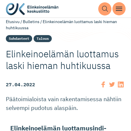
Etusivu
/
Bulletins
/
Elinkeinoelämän luottamus laski hieman
huhtikuussa
Suhdanteet
Talous
Elinkeinoelämän luottamus
laski hieman huhtikuussa
27.04.2022
Päätoimialoista vain rakentamisessa nähtiin
selvempi pudotus alaspäin.
Elinkeinoelämän luottamusin­di­