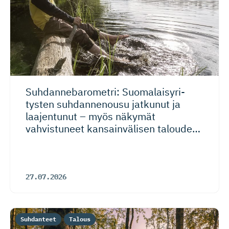
Suhdanneba­ro­metri: Suomalaisy­ri­
tysten suhdannenousu jatkunut ja
laajentunut – myös näkymät
vahvistuneet kansainvälisen talouden
riskeistä huolimatta
27.07.2026
Suhdanteet
Talous