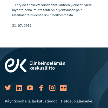
– Yritykset näkevät suhdannetilanteen yleisesti vielä
myönteisenä, mutta tahti on hiljentymään päin.
Maailmantaloudessa riskit heikommasta...
31.07.2019
Käyntiosoite ja laskutustiedot
Tietosuojalauseke