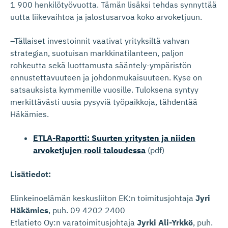
1 900 henkilötyövuotta. Tämän lisäksi tehdas synnyttää
uutta liikevaihtoa ja jalostusarvoa koko arvoketjuun.
–Tällaiset investoinnit vaativat yrityksiltä vahvan
strategian, suotuisan markkinatilanteen, paljon
rohkeutta sekä luottamusta sääntely-ympäristön
ennustettavuuteen ja johdonmukaisuuteen. Kyse on
satsauksista kymmenille vuosille. Tuloksena syntyy
merkittävästi uusia pysyviä työpaikkoja, tähdentää
Häkämies.
ETLA-Raportti: Suurten yritysten ja niiden
arvoketjujen rooli taloudessa
(pdf)
Lisätiedot:
Elinkeinoelämän keskusliiton EK:n toimitusjohtaja
Jyri
Häkämies
, puh. 09 4202 2400
Etlatieto Oy:n varatoimitusjohtaja
Jyrki Ali-Yrkkö
, puh.