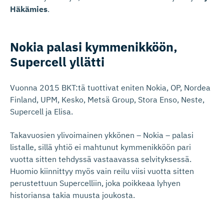
Häkämies
.
Nokia palasi kymmenikköön,
Supercell yllätti
Vuonna 2015 BKT:tä tuottivat eniten Nokia, OP, Nordea
Finland, UPM, Kesko, Metsä Group, Stora Enso, Neste,
Supercell ja Elisa.
Takavuosien ylivoimainen ykkönen – Nokia – palasi
listalle, sillä yhtiö ei mahtunut kymmenikköön pari
vuotta sitten tehdyssä vastaavassa selvityksessä.
Huomio kiinnittyy myös vain reilu viisi vuotta sitten
perustettuun Supercelliin, joka poikkeaa lyhyen
historiansa takia muusta joukosta.