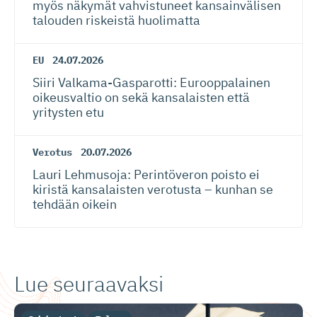
myös näkymät vahvistuneet kansainvälisen
talouden riskeistä huolimatta
EU
24.07.2026
Siiri Valkama-Gas­pa­rotti: Eurooppalainen
oikeusvaltio on sekä kansalaisten että
yritysten etu
Verotus
20.07.2026
Lauri Lehmusoja: Perintöveron poisto ei
kiristä kansalaisten verotusta – kunhan se
tehdään oikein
Lue seuraavaksi