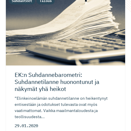
Suhdanteet
Talous
EK:n Suhdanneba­ro­metri:
Suhdannetilanne huonontunut ja
näkymät yhä heikot
”Elinkeinoelämän suhdannetilanne on heikentynyt
entisestään ja odotukset tulevasta ovat myös
vaatimattomat. Vaikka maailmantaloudesta ja
teollisuudesta...
29.01.2020