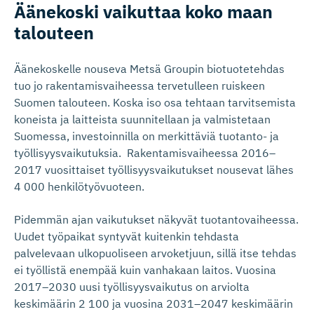
Äänekoski vaikuttaa koko maan
talouteen
Äänekoskelle nouseva Metsä Groupin biotuotetehdas
tuo jo rakentamisvaiheessa tervetulleen ruiskeen
Suomen talouteen. Koska iso osa tehtaan tarvitsemista
koneista ja laitteista suunnitellaan ja valmistetaan
Suomessa, investoinnilla on merkittäviä tuotanto- ja
työllisyysvaikutuksia. Rakentamisvaiheessa 2016–
2017 vuosittaiset työllisyysvaikutukset nousevat lähes
4 000 henkilötyövuoteen.
Pidemmän ajan vaikutukset näkyvät tuotantovaiheessa.
Uudet työpaikat syntyvät kuitenkin tehdasta
palvelevaan ulkopuoliseen arvoketjuun, sillä itse tehdas
ei työllistä enempää kuin vanhakaan laitos. Vuosina
2017–2030 uusi työllisyysvaikutus on arviolta
keskimäärin 2 100 ja vuosina 2031–2047 keskimäärin