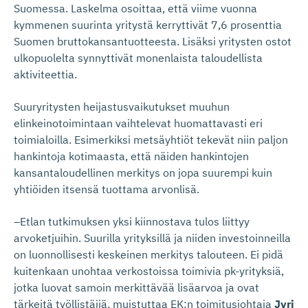
Suomessa. Laskelma osoittaa, että viime vuonna
kymmenen suurinta yritystä kerryttivät 7,6 prosenttia
Suomen bruttokansantuotteesta. Lisäksi yritysten ostot
ulkopuolelta synnyttivät monenlaista taloudellista
aktiviteettia.
Suuryritysten heijastusvaikutukset muuhun
elinkeinotoimintaan vaihtelevat huomattavasti eri
toimialoilla. Esimerkiksi metsäyhtiöt tekevät niin paljon
hankintoja kotimaasta, että näiden hankintojen
kansantaloudellinen merkitys on jopa suurempi kuin
yhtiöiden itsensä tuottama arvonlisä.
–Etlan tutkimuksen yksi kiinnostava tulos liittyy
arvoketjuihin. Suurilla yrityksillä ja niiden investoinneilla
on luonnollisesti keskeinen merkitys talouteen. Ei pidä
kuitenkaan unohtaa verkostoissa toimivia pk-yrityksiä,
jotka luovat samoin merkittävää lisäarvoa ja ovat
tärkeitä työllistäjiä, muistuttaa EK:n toimitusjohtaja
Jyri