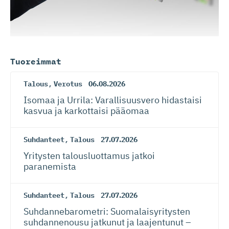
Tuoreimmat
Talous
,
Verotus
06.08.2026
Isomaa ja Urrila: Varallisuusvero hidastaisi
kasvua ja karkottaisi pääomaa
Suhdanteet
,
Talous
27.07.2026
Yritysten talousluottamus jatkoi
paranemista
Suhdanteet
,
Talous
27.07.2026
Suhdanneba­ro­metri: Suomalaisy­ri­tysten
suhdannenousu jatkunut ja laajentunut –