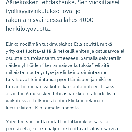
Äänekosken tehdashanke. Sen vuosittaiset
työllisyysvaikutukset ovat jo
rakentamisvaiheessa lähes 4000
henkilötyövuotta.
Elinkeinoelämän tutkimuslaitos Etla selvitti, mitkä
yritykset tuottavat tällä hetkellä eniten jalostusarvoa eli
osuutta bruttokansantuotteeseen. Samalla selvitettiin
näiden yhtiöiden ”kerrannaisvaikutuksia” eli sitä,
millaista muuta yritys- ja elinkeinotoimintaa ne
tarvitsevat toimintansa pyörittämiseen ja mikä on
tämän toiminnan vaikutus kansantalouteen. Lisäksi
arvioitiin Äänekosken tehdashankkeen taloudellisia
vaikutuksia. Tutkimus tehtiin Elinkeinoelämän
keskusliiton EK:n toimeksiannosta.
Yritysten suuruutta mitattiin tutkimuksessa sillä
perusteella, kuinka paljon ne tuottavat jalostusarvoa