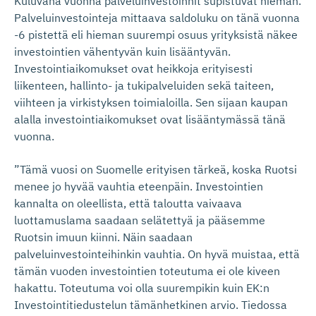
Kuluvana vuonna palveluinvestoinnit supistuvat hieman.
Palveluinvestointeja mittaava saldoluku on tänä vuonna
-6 pistettä eli hieman suurempi osuus yrityksistä näkee
investointien vähentyvän kuin lisääntyvän.
Investointiaikomukset ovat heikkoja erityisesti
liikenteen, hallinto- ja tukipalveluiden sekä taiteen,
viihteen ja virkistyksen toimialoilla. Sen sijaan kaupan
alalla investointiaikomukset ovat lisääntymässä tänä
vuonna.
”Tämä vuosi on Suomelle erityisen tärkeä, koska Ruotsi
menee jo hyvää vauhtia eteenpäin. Investointien
kannalta on oleellista, että taloutta vaivaava
luottamuslama saadaan selätettyä ja pääsemme
Ruotsin imuun kiinni. Näin saadaan
palveluinvestointeihinkin vauhtia. On hyvä muistaa, että
tämän vuoden investointien toteutuma ei ole kiveen
hakattu. Toteutuma voi olla suurempikin kuin EK:n
Investointitiedustelun tämänhetkinen arvio. Tiedossa