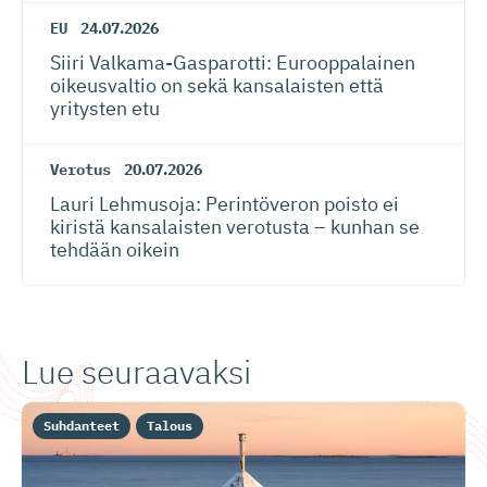
EU
24.07.2026
Siiri Valkama-Gas­pa­rotti: Eurooppalainen
oikeusvaltio on sekä kansalaisten että
yritysten etu
Verotus
20.07.2026
Lauri Lehmusoja: Perintöveron poisto ei
kiristä kansalaisten verotusta – kunhan se
tehdään oikein
Lue seuraavaksi
Suhdanteet
Talous