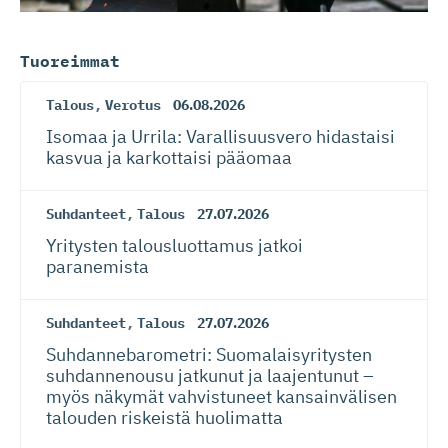
Tuoreimmat
Talous
,
Verotus
06.08.2026
Isomaa ja Urrila: Varallisuusvero hidastaisi
kasvua ja karkottaisi pääomaa
Suhdanteet
,
Talous
27.07.2026
Yritysten talousluottamus jatkoi
paranemista
Suhdanteet
,
Talous
27.07.2026
Suhdanneba­ro­metri: Suomalaisy­ri­tysten
suhdannenousu jatkunut ja laajentunut –
myös näkymät vahvistuneet kansainvälisen
talouden riskeistä huolimatta