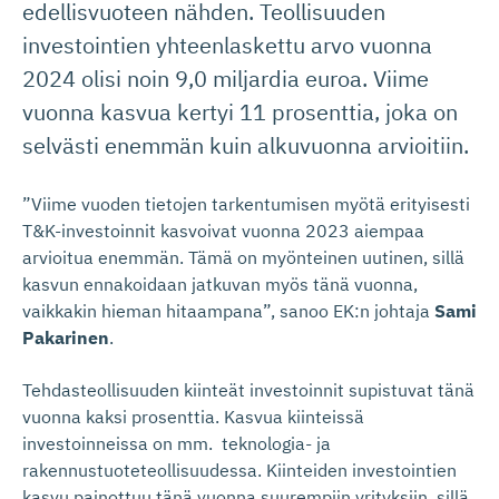
edellisvuoteen nähden. Teollisuuden
investointien yhteenlaskettu arvo vuonna
2024 olisi noin 9,0 miljardia euroa. Viime
vuonna kasvua kertyi 11 prosenttia, joka on
selvästi enemmän kuin alkuvuonna arvioitiin.
”Viime vuoden tietojen tarkentumisen myötä erityisesti
T&K-investoinnit kasvoivat vuonna 2023 aiempaa
arvioitua enemmän. Tämä on myönteinen uutinen, sillä
kasvun ennakoidaan jatkuvan myös tänä vuonna,
vaikkakin hieman hitaampana”, sanoo EK:n johtaja
Sami
Pakarinen
.
Tehdasteollisuuden kiinteät investoinnit supistuvat tänä
vuonna kaksi prosenttia. Kasvua kiinteissä
investoinneissa on mm. teknologia- ja
rakennustuoteteollisuudessa. Kiinteiden investointien
kasvu painottuu tänä vuonna suurempiin yrityksiin, sillä