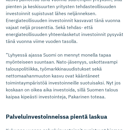
pienten ja keskisuurten yritysten tehdasteollisuuden
investoinnit supistuvat lähes neljänneksen.
Energiateollisuuden investoinnit kasvavat tänä vuonna
vajaat neljä prosenttia. Sekä tehdas- että
energiateollisuuden yhteenlasketut investoinnit pysyvät
tänä vuonna viime vuoden tasolla.
”Lyhyessä ajassa Suomi on mennyt monella tapaa
myönteiseen suuntaan. Nato-jäsenyys, uskottavampi
talouspolitiikka, työmarkkinauudistukset sekä
nettomaahanmuuton kasvu ovat kääntäneet
toimintaympäristöä investoinneille suotuisaksi. Nyt jos
koskaan on oikea aika investoida, sillä Suomen talous
kaipaa kipeästi investointeja, Pakarinen toteaa.
Palveluin­ves­toin­neissa pientä laskua