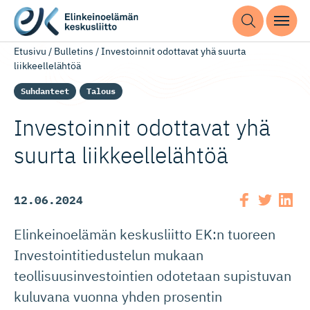
Etusivu
/
Bulletins
/
Investoinnit odottavat yhä suurta
liikkeellelähtöä
Suhdanteet
Talous
Investoinnit odottavat yhä
suurta liikkeelle­lähtöä
12.06.2024
Elinkeinoelämän keskusliitto EK:n tuoreen
Investointitiedustelun mukaan
teollisuusinvestointien odotetaan supistuvan
kuluvana vuonna yhden prosentin