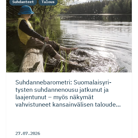
Suhdanteet
Talous
Suhdanneba­ro­metri: Suomalaisy­ri­
tysten suhdannenousu jatkunut ja
laajentunut – myös näkymät
vahvistuneet kansainvälisen talouden
riskeistä huolimatta
27.07.2026