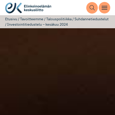
Etusivu
/
Tavoitteemme
/
Talouspolitiikka
/
Suhdannetiedustelut
/
Investointitiedustelu – kesäkuu 2024