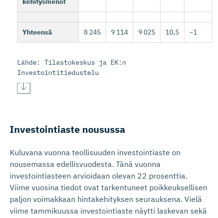
kehitysmenot
Yhteensä
8 245
9 114
9 025
10,5
−1
Lähde: Tilastokeskus ja EK:n
Investointitiedustelu
Investoin­tiaste nousussa
Kuluvana vuonna teollisuuden investointiaste on
nousemassa edellisvuodesta. Tänä vuonna
investointiasteen arvioidaan olevan 22 prosenttia.
Viime vuosina tiedot ovat tarkentuneet poikkeuksellisen
paljon voimakkaan hintakehityksen seurauksena. Vielä
viime tammikuussa investointiaste näytti laskevan sekä