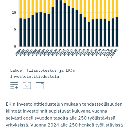
Lähde: Tilastokeskus ja EK:n
Investointitiedustelu
Tutkimus- ja kehittämismenot
Kiinteät investoinnit
EK:n Investointitiedustelun mukaan tehdasteollisuuden
kiinteät investoinnit supistuvat kuluvana vuonna
selvästi edellisvuoden tasolta alle 250 työllistävissä
yrityksissä. Vuonna 2024 alle 250 henkeä työllistävissä