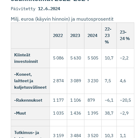
Päivitetty
12.6.2024
Milj. euroa (käyvin hinnoin) ja muutosprosentit
22-
23-
2022
2023
2024
23
24 %
%
Kiinteät
5 086
5 630
5 505
10,7
−2,2
investoinnit
-Koneet,
laitteet ja
2 874
3 089
3 230
7,5
4,6
kuljetusvälineet
-Rakennukset
1 177
1 106
879
−6,1
−20,5
-Muut
1 035
1 436
1 395
38,7
−2,9
Tutkimus- ja
3 159
3 484
3 520
10,3
1,1