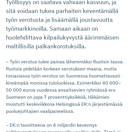
Työllisyys on saatava vahvaan kasvuun, ja
sitä voidaan tukea parhaiten keventämällä
työn verotusta ja lisäämällä joustavuutta
työmarkkinoilla. Samaan aikaan on
huolehdittava kilpailukyvystä äärimmäisen
maltillisilla palkankorotuksilla.
– Työn verotus tulee painaa lähemmäksi Ruotsin tasoa.
Ruotsia pidetään korkean verotuksen maana, mutta
tosiasiassa työn verotus on Suomessa huomattavasti
kireämpää monissa tuloluokissa. Esimerkiksi 40 000–
50 000 euroa vuodessa ansaitsevien ryhmässä ero
Suomeen on jopa 7 prosenttiyksikköä, Häkämies
muistutti keskiviikkona Helsingissä EK:n järjestämässä
puoluejohtajien vaalipaneelissa.
– EK:n tavoitteena on 4 miljardin kevennys