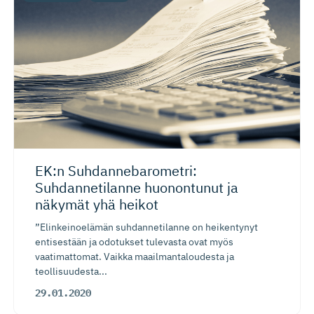
EK:n Suhdanneba­ro­metri:
Suhdannetilanne huonontunut ja
näkymät yhä heikot
”Elinkeinoelämän suhdannetilanne on heikentynyt
entisestään ja odotukset tulevasta ovat myös
vaatimattomat. Vaikka maailmantaloudesta ja
teollisuudesta...
29.01.2020