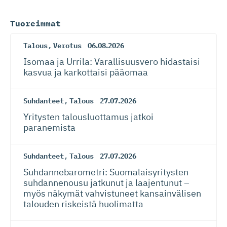
Tuoreimmat
Talous
,
Verotus
06.08.2026
Isomaa ja Urrila: Varallisuusvero hidastaisi
kasvua ja karkottaisi pääomaa
Suhdanteet
,
Talous
27.07.2026
Yritysten talousluottamus jatkoi
paranemista
Suhdanteet
,
Talous
27.07.2026
Suhdanneba­ro­metri: Suomalaisy­ri­tysten
suhdannenousu jatkunut ja laajentunut –
myös näkymät vahvistuneet kansainvälisen
talouden riskeistä huolimatta