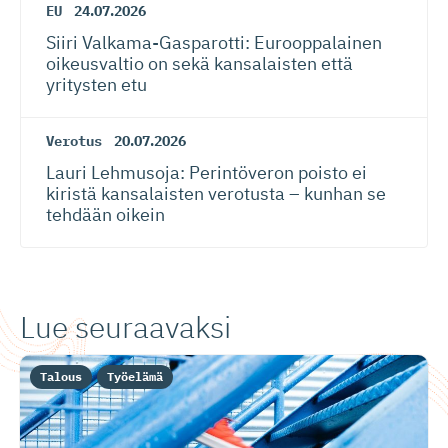
EU
24.07.2026
Siiri Valkama-Gas­pa­rotti: Eurooppalainen
oikeusvaltio on sekä kansalaisten että
yritysten etu
Verotus
20.07.2026
Lauri Lehmusoja: Perintöveron poisto ei
kiristä kansalaisten verotusta – kunhan se
tehdään oikein
Lue seuraavaksi
Talous
Työelämä