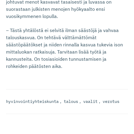
johtuvat menot kasvavat tasaisesti ja luvassa on
suorastaan julkisten menojen hyökyaalto ensi
vuosikymmenen lopulla.
– Tästä yhtälöstä ei selvitä ilman säästöjä ja vahvaa
talouskasvua. On tehtävä välttämättömät
säästöpäätökset ja niiden rinnalla kasvua tukevia ison
mittaluokan ratkaisuja. Tarvitaan lisää työtä ja
kannusteita. On tosiasioiden tunnustamisen ja
rohkeiden päätösten aika.
hyvinvointiyhteiskunta
,
talous
,
vaalit
,
verotus