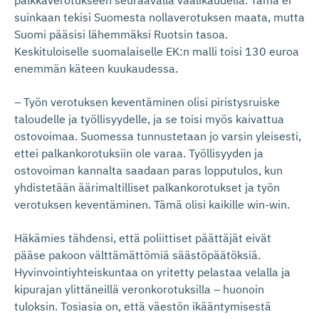
palkkaverotukseen seuraavalla vaalikaudella. Tämä ei
suinkaan tekisi Suomesta nollaverotuksen maata, mutta
Suomi pääsisi lähemmäksi Ruotsin tasoa.
Keskituloiselle suomalaiselle EK:n malli toisi 130 euroa
enemmän käteen kuukaudessa.
– Työn verotuksen keventäminen olisi piristysruiske
taloudelle ja työllisyydelle, ja se toisi myös kaivattua
ostovoimaa. Suomessa tunnustetaan jo varsin yleisesti,
ettei palkankorotuksiin ole varaa. Työllisyyden ja
ostovoiman kannalta saadaan paras lopputulos, kun
yhdistetään äärimaltilliset palkankorotukset ja työn
verotuksen keventäminen. Tämä olisi kaikille win-win.
Häkämies tähdensi, että poliittiset päättäjät eivät
pääse pakoon välttämättömiä säästöpäätöksiä.
Hyvinvointiyhteiskuntaa on yritetty pelastaa velalla ja
kipurajan ylittäneillä veronkorotuksilla – huonoin
tuloksin. Tosiasia on, että väestön ikääntymisestä