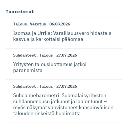
Tuoreimmat
Talous
,
Verotus
06.08.2026
Isomaa ja Urrila: Varallisuusvero hidastaisi
kasvua ja karkottaisi pääomaa
Suhdanteet
,
Talous
27.07.2026
Yritysten talousluottamus jatkoi
paranemista
Suhdanteet
,
Talous
27.07.2026
Suhdanneba­ro­metri: Suomalaisy­ri­tysten
suhdannenousu jatkunut ja laajentunut –
myös näkymät vahvistuneet kansainvälisen
talouden riskeistä huolimatta