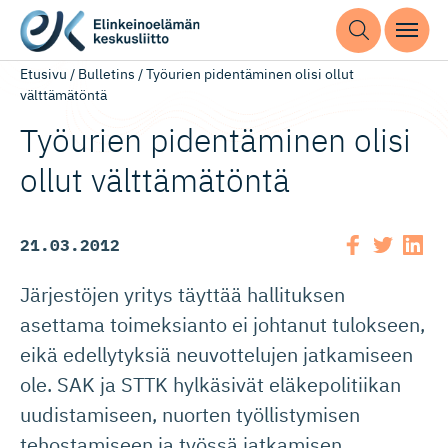
Etusivu
/
Bulletins
/
Työurien pidentäminen olisi ollut
välttämätöntä
Työurien pidentäminen olisi
ollut välttämätöntä
21.03.2012
Järjestöjen yritys täyttää hallituksen
asettama toimeksianto ei johtanut tulokseen,
eikä edellytyksiä neuvottelujen jatkamiseen
ole. SAK ja STTK hylkäsivät eläkepolitiikan
uudistamiseen, nuorten työllistymisen
tehostamiseen ja työssä jatkamisen