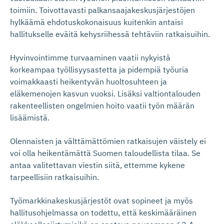
toimiin. Toivottavasti palkansaajakeskusjärjestöjen
hylkäämä ehdotuskokonaisuus kuitenkin antaisi
hallitukselle eväitä kehysriihessä tehtäviin ratkaisuihin.
Hyvinvointimme turvaaminen vaatii nykyistä
korkeampaa työllisyysastetta ja pidempiä työuria
voimakkaasti heikentyvän huoltosuhteen ja
eläkemenojen kasvun vuoksi. Lisäksi valtiontalouden
rakenteellisten ongelmien hoito vaatii työn määrän
lisäämistä.
Olennaisten ja välttämättömien ratkaisujen väistely ei
voi olla heikentämättä Suomen taloudellista tilaa. Se
antaa valitettavan viestin siitä, ettemme kykene
tarpeellisiin ratkaisuihin.
Työmarkkinakeskusjärjestöt ovat sopineet ja myös
hallitusohjelmassa on todettu, että keskimääräinen