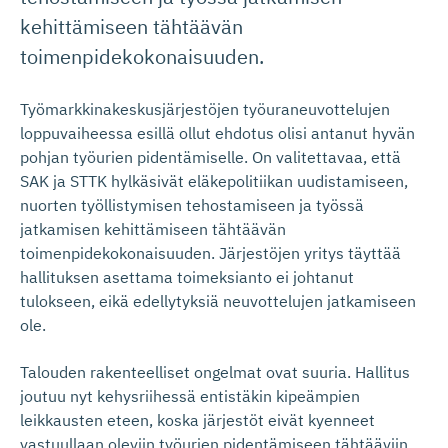
kehittämiseen tähtäävän
toimenpidekokonaisuuden.
Työmarkkinakeskusjärjestöjen työuraneuvottelujen
loppuvaiheessa esillä ollut ehdotus olisi antanut hyvän
pohjan työurien pidentämiselle. On valitettavaa, että
SAK ja STTK hylkäsivät eläkepolitiikan uudistamiseen,
nuorten työllistymisen tehostamiseen ja työssä
jatkamisen kehittämiseen tähtäävän
toimenpidekokonaisuuden. Järjestöjen yritys täyttää
hallituksen asettama toimeksianto ei johtanut
tulokseen, eikä edellytyksiä neuvottelujen jatkamiseen
ole.
Talouden rakenteelliset ongelmat ovat suuria. Hallitus
joutuu nyt kehysriihessä entistäkin kipeämpien
leikkausten eteen, koska järjestöt eivät kyenneet
vastuullaan oleviin työurien pidentämiseen tähtääviin