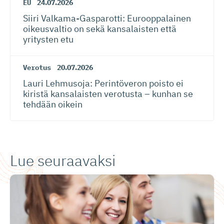
EU
24.07.2026
Siiri Valkama-Gas­pa­rotti: Eurooppalainen
oikeusvaltio on sekä kansalaisten että
yritysten etu
Verotus
20.07.2026
Lauri Lehmusoja: Perintöveron poisto ei
kiristä kansalaisten verotusta – kunhan se
tehdään oikein
Lue seuraavaksi