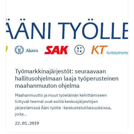
Työmarkki­na­jär­jestöt: seuraavaan
hallitusoh­jelmaan laaja työperusteinen
maahanmuuton ohjelma
Maahanmuutto ja muut työelämän kehittämiseen
liittyvät teemat ovat esillä keskusjärjestöjen
järjestämissä Ääni työlle -keskustelutilaisuuksissa,
joita...
22.01.2019