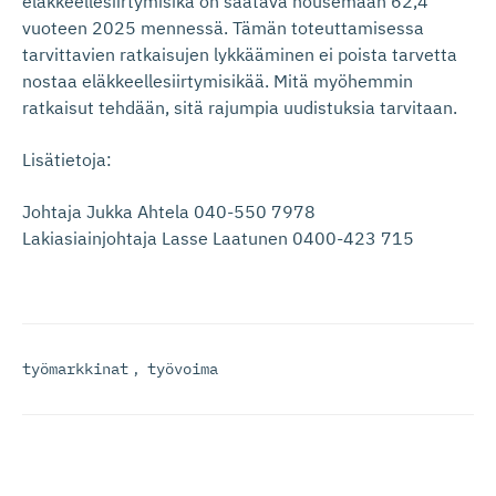
eläkkeellesiirtymisikä on saatava nousemaan 62,4
vuoteen 2025 mennessä. Tämän toteuttamisessa
tarvittavien ratkaisujen lykkääminen ei poista tarvetta
nostaa eläkkeellesiirtymisikää. Mitä myöhemmin
ratkaisut tehdään, sitä rajumpia uudistuksia tarvitaan.
Lisätietoja:
Johtaja Jukka Ahtela 040-550 7978
Lakiasiainjohtaja Lasse Laatunen 0400-423 715
työmarkkinat
,
työvoima