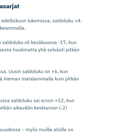
asarjat
 edelliskuun lukemissa, saldoluku +4.
rkeammalla.​
n saldoluku oli kesäkuussa -17, kun
esta huolimatta yhä selvästi pitkän
sa. Uusin saldoluku on +6, kun
hä hieman matalammalla kuin pitkän
ussa saldoluku sai arvon +12, kun
tkän aikavälin keskiarvon (-2)
suudessa – myös muilla aloilla on