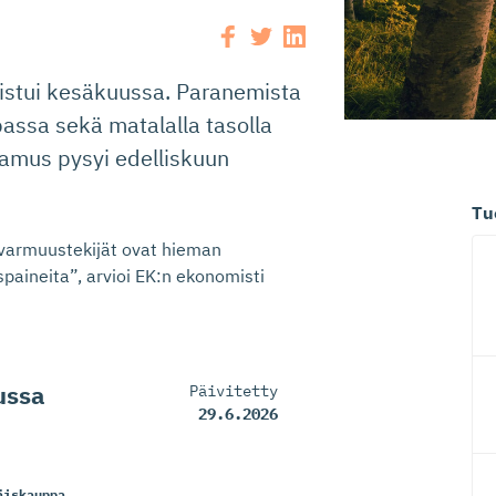
istui kesäkuussa. Paranemista
passa sekä matalalla tasolla
tamus pysyi edelliskuun
Tu
ävarmuustekijät ovat hieman
spaineita”, arvioi EK:n ekonomisti
ussa
Päivitetty
29.6.2026