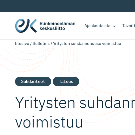
Ajankohtaista
Tavoi
Etusivu
/
Bulletins
/
Yritysten suhdannenousu voimistuu
Suhdanteet
Talous
Yritysten suhda
voimistuu