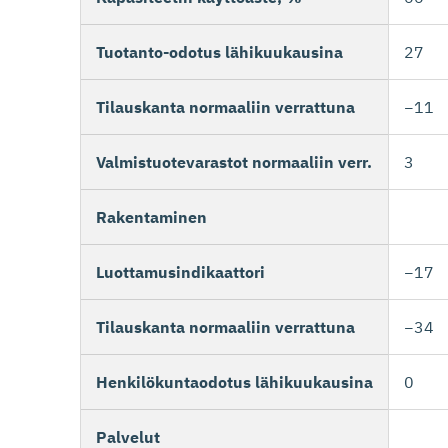
Tuotanto-odotus lähikuukausina
27
Tilauskanta normaaliin verrattuna
−11
Valmistuotevarastot normaaliin verr.
3
Rakentaminen
Luottamusindikaattori
−17
Tilauskanta normaaliin verrattuna
−34
Henkilökuntaodotus lähikuukausina
0
Palvelut