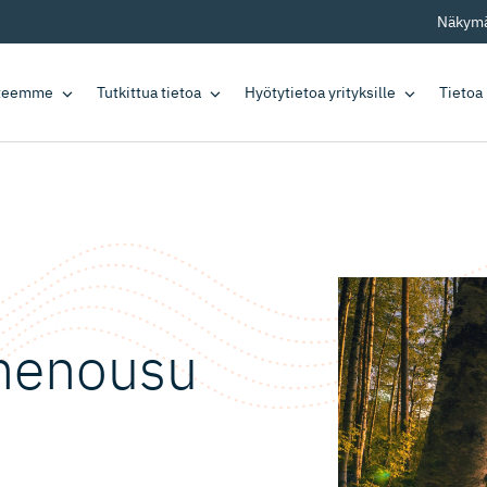
Näkymä
tteemme
Tutkittua tietoa
Hyötytietoa yrityksille
Tietoa
nnenousu