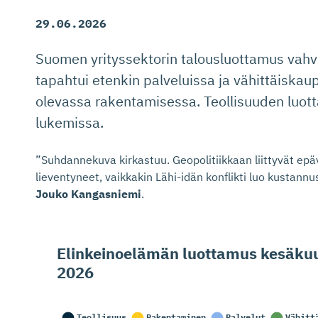
29.06.2026
Suomen yrityssektorin talousluottamus vahv
tapahtui etenkin palveluissa ja vähittäiskau
olevassa rakentamisessa. Teollisuuden luot
lukemissa.
”Suhdannekuva kirkastuu. Geopolitiikkaan liittyvät ep
lieventyneet, vaikkakin Lähi-idän konflikti luo kustannu
Jouko Kangasniemi
.
Elinkeinoelämän luottamus kesäku
2026