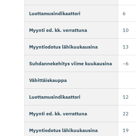
Luottamusindikaattori
6
Myynti ed. kk. verrattuna
10
Myyntiodotus lähikuukausina
13
Suhdannekehitys viime kuukausina
−6
Vähittäiskauppa
Luottamusindikaattori
12
Myynti ed. kk. verrattuna
22
Myyntiodotus lähikuukausina
19