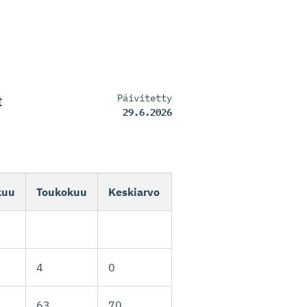
t
Päivitetty
29.6.2026
kuu
Toukokuu
Keskiarvo
4
0
63
70