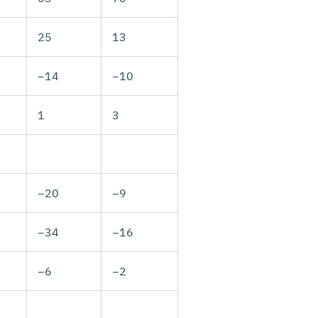
25
13
−14
−10
1
3
−20
−9
−34
−16
−6
−2