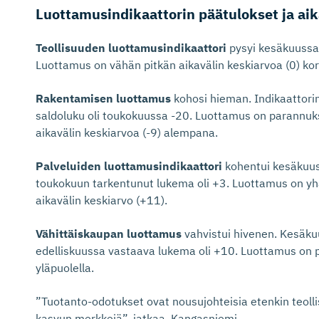
Luottamusin­di­kaattorin päätulokset ja aik
Teollisuuden luottamusindikaattori
pysyi kesäkuussa
Luottamus on vähän pitkän aikavälin keskiarvoa (0) ko
Rakentamisen luottamus
kohosi hieman. Indikaattori
saldoluku oli toukokuussa -20. Luottamus on parannuks
aikavälin keskiarvoa (-9) alempana.​
Palveluiden luottamusindikaattori
kohentui kesäkuus
toukokuun tarkentunut lukema oli +3. Luottamus on y
aikavälin keskiarvo (+11).​
Vähittäiskaupan luottamus
vahvistui hivenen. Kesäku
edelliskuussa vastaava lukema oli +10. Luottamus on pi
yläpuolella.
”Tuotanto-odotukset ovat nousujohteisia etenkin teolli
kasvun merkkejä”, jatkaa Kangasniemi.