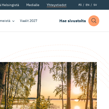
 Helsingistä
Medialle
Yhteystiedot
FI
EN
SV
Hae sivustolta
 meistä
Vaalit 2027