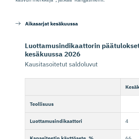
Aikasarjat kesäkuussa
Luottamusin­di­kaattorin päätulokse
kesäkuussa 2026
Kausitasoitetut saldoluvut
Kesä
Teollisuus
Luottamusindikaattori
4
Kapasiteetin käyttöaste, %
66