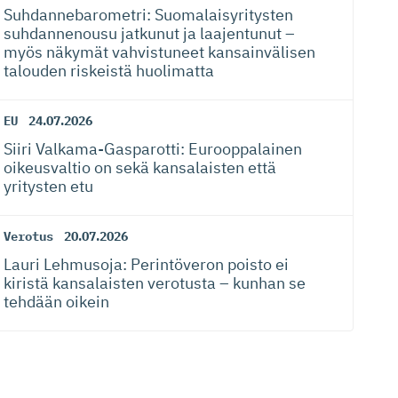
Suhdanneba­ro­metri: Suomalaisy­ri­tysten
suhdannenousu jatkunut ja laajentunut –
myös näkymät vahvistuneet kansainvälisen
talouden riskeistä huolimatta
EU
24.07.2026
Siiri Valkama-Gas­pa­rotti: Eurooppalainen
oikeusvaltio on sekä kansalaisten että
yritysten etu
Verotus
20.07.2026
Lauri Lehmusoja: Perintöveron poisto ei
kiristä kansalaisten verotusta – kunhan se
tehdään oikein