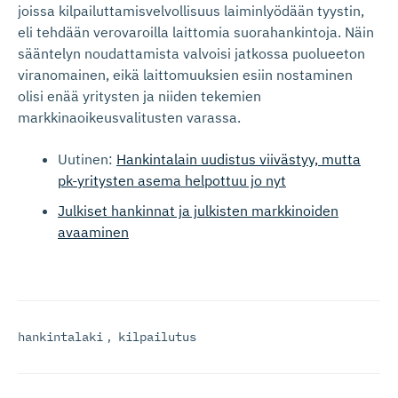
joissa kilpailuttamisvelvollisuus laiminlyödään tyystin,
eli tehdään verovaroilla laittomia suorahankintoja. Näin
sääntelyn noudattamista valvoisi jatkossa puolueeton
viranomainen, eikä laittomuuksien esiin nostaminen
olisi enää yritysten ja niiden tekemien
markkinaoikeusvalitusten varassa.
Uutinen:
Hankintalain uudistus viivästyy, mutta
pk-yritysten asema helpottuu jo nyt
Julkiset hankinnat ja julkisten markkinoiden
avaaminen
hankintalaki
,
kilpailutus