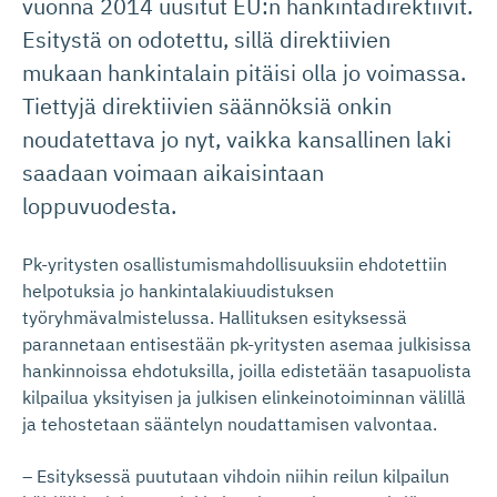
vuonna 2014 uusitut EU:n hankintadirektiivit.
Esitystä on odotettu, sillä direktiivien
mukaan hankintalain pitäisi olla jo voimassa.
Tiettyjä direktiivien säännöksiä onkin
noudatettava jo nyt, vaikka kansallinen laki
saadaan voimaan aikaisintaan
loppuvuodesta.
Pk-yritysten osallistumismahdollisuuksiin ehdotettiin
helpotuksia jo hankintalakiuudistuksen
työryhmävalmistelussa. Hallituksen esityksessä
parannetaan entisestään pk-yritysten asemaa julkisissa
hankinnoissa ehdotuksilla, joilla edistetään tasapuolista
kilpailua yksityisen ja julkisen elinkeinotoiminnan välillä
ja tehostetaan sääntelyn noudattamisen valvontaa.
– Esityksessä puututaan vihdoin niihin reilun kilpailun