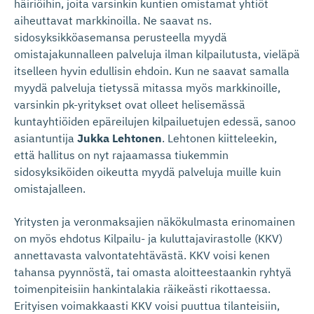
häiriöihin, joita varsinkin kuntien omistamat yhtiöt
aiheuttavat markkinoilla. Ne saavat ns.
sidosyksikköasemansa perusteella myydä
omistajakunnalleen palveluja ilman kilpailutusta, vieläpä
itselleen hyvin edullisin ehdoin. Kun ne saavat samalla
myydä palveluja tietyssä mitassa myös markkinoille,
varsinkin pk-yritykset ovat olleet helisemässä
kuntayhtiöiden epäreilujen kilpailuetujen edessä, sanoo
asiantuntija
Jukka Lehtonen
. Lehtonen kiitteleekin,
että hallitus on nyt rajaamassa tiukemmin
sidosyksiköiden oikeutta myydä palveluja muille kuin
omistajalleen.
Yritysten ja veronmaksajien näkökulmasta erinomainen
on myös ehdotus Kilpailu- ja kuluttajavirastolle (KKV)
annettavasta valvontatehtävästä. KKV voisi kenen
tahansa pyynnöstä, tai omasta aloitteestaankin ryhtyä
toimenpiteisiin hankintalakia räikeästi rikottaessa.
Erityisen voimakkaasti KKV voisi puuttua tilanteisiin,