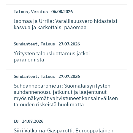
Talous
,
Verotus
06.08.2026
Isomaa ja Urrila: Varallisuusvero hidastaisi
kasvua ja karkottaisi pääomaa
Suhdanteet
,
Talous
27.07.2026
Yritysten talousluottamus jatkoi
paranemista
Suhdanteet
,
Talous
27.07.2026
Suhdanneba­ro­metri: Suomalaisy­ri­tysten
suhdannenousu jatkunut ja laajentunut –
myös näkymät vahvistuneet kansainvälisen
talouden riskeistä huolimatta
EU
24.07.2026
Siiri Valkama-Gas­pa­rotti: Eurooppalainen