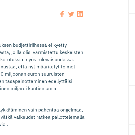
uksen budjettiriihessä ei kyetty
ta, joilla olisi varmistettu keskeisten
onkorotuksia myös tulevaisuudessa.
nnustaa, että nyt määritetyt toimet
350 miljoonan euron suuruisten
en tasapainottaminen edellyttäisi
oinen miljardi kuntien omia
en lykkääminen vain pahentaa ongelmaa,
eivätkä vaikeudet ratkea pallottelemalla
ioi.