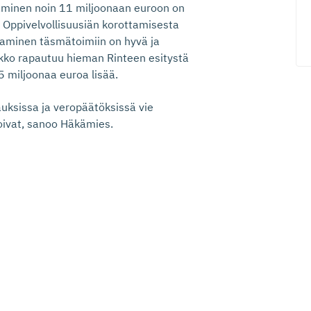
taminen noin 11 miljoonaan euroon on
 Oppivelvollisuusiän korottamisesta
taminen täsmätoimiin on hyvä ja
rkko rapautuu hieman Rinteen esitystä
5 miljoonaa euroa lisää.
auksissa ja veropäätöksissä vie
toivat, sanoo Häkämies.