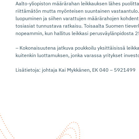
Aalto-yliopiston määrärahan leikkauksen lähes puolit
riittämätön mutta myönteisen suuntainen vastaantulo.
luopuminen ja siihen varattujen määrärahojen kohden
tosiasiat tunnustava ratkaisu. Toisaalta Suomen tieve
nopeammin, kun hallitus leikkasi perusväylänpidosta 2
– Kokonaisuutena jatkuva poukkoilu yksittäisissä leikk
kuitenkin luottamuksen, jonka varassa yritykset inves
Lisätietoja: johtaja Kai Mykkänen, EK 040 – 5921499