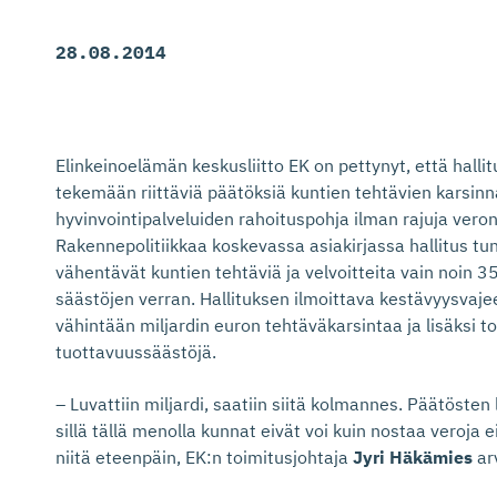
28.08.2014
Elinkeinoelämän keskusliitto EK on pettynyt, että hallit
tekemään riittäviä päätöksiä kuntien tehtävien karsinnas
hyvinvointipalveluiden rahoituspohja ilman rajuja ver
Rakennepolitiikkaa koskevassa asiakirjassa hallitus tu
vähentävät kuntien tehtäviä ja velvoitteita vain noin 
säästöjen verran. Hallituksen ilmoittava kestävyysvaje
vähintään miljardin euron tehtäväkarsintaa ja lisäksi t
tuottavuussäästöjä.
– Luvattiin miljardi, saatiin siitä kolmannes. Päätöst
sillä tällä menolla kunnat eivät voi kuin nostaa veroja 
niitä eteenpäin, EK:n toimitusjohtaja
Jyri Häkämies
arv