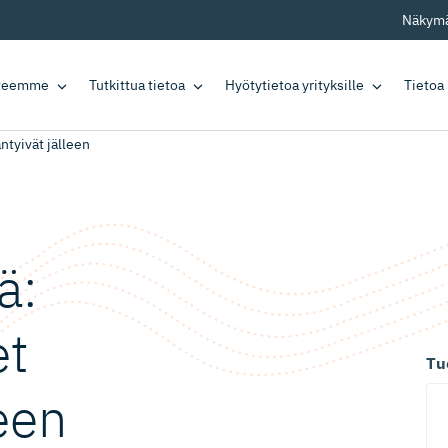
Näkymä
tteemme
Tutkittua tietoa
Hyötytietoa yrityksille
Tietoa
ntyivät jälleen
ä:
et
Tu
leen