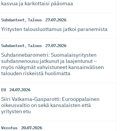
kasvua ja karkottaisi pääomaa
Suhdanteet
,
Talous
27.07.2026
Yritysten talousluottamus jatkoi paranemista
Suhdanteet
,
Talous
27.07.2026
Suhdanneba­ro­metri: Suomalaisy­ri­tysten
suhdannenousu jatkunut ja laajentunut –
myös näkymät vahvistuneet kansainvälisen
talouden riskeistä huolimatta
EU
24.07.2026
Siiri Valkama-Gas­pa­rotti: Eurooppalainen
oikeusvaltio on sekä kansalaisten että
yritysten etu
Verotus
20.07.2026