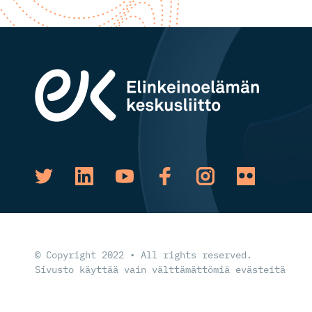
© Copyright 2022 • All rights reserved.
Sivusto käyttää vain välttämättömiä evästeitä