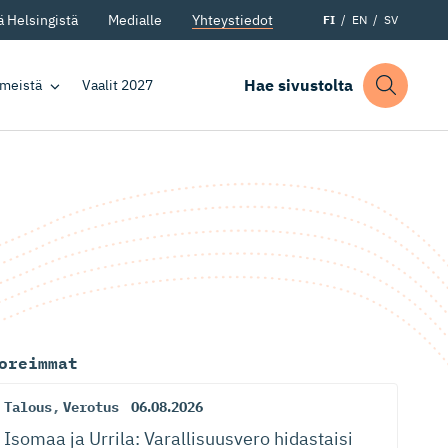
 Helsingistä
Medialle
Yhteystiedot
FI
EN
SV
Hae sivustolta
 meistä
Vaalit 2027
oreimmat
Talous
,
Verotus
06.08.2026
Isomaa ja Urrila: Varallisuusvero hidastaisi