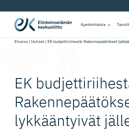
Ajankohtaista
Tavoi
Etusivu
/
Uutiset
/
EK budjettiriihestä: Rakennepäätökset lykkää
EK budjettirii­hest
Rakennepää­töks
lykkääntyivät jäl