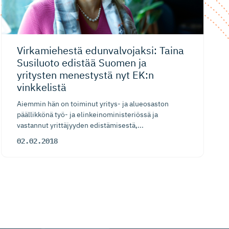
Virkamiehestä edunvalvo­jaksi: Taina
Susiluoto edistää Suomen ja
yritysten menestystä nyt EK:n
vinkkelistä
Aiemmin hän on toiminut yritys- ja alueosaston
päällikkönä työ- ja elinkeinoministeriössä ja
vastannut yrittäjyyden edistämisestä,...
02.02.2018