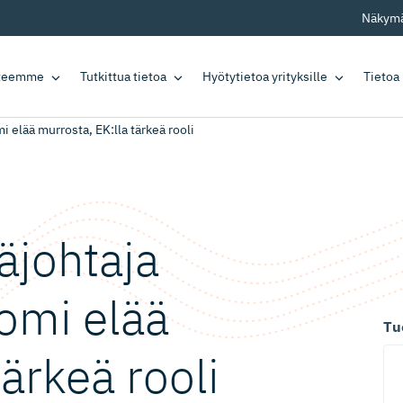
Näkymä
tteemme
Tutkittua tietoa
Hyötytietoa yrityksille
Tietoa
i elää murrosta, EK:lla tärkeä rooli
ä­johtaja
uomi elää
Tu
tärkeä rooli