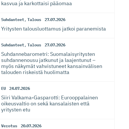
kasvua ja karkottaisi pääomaa
Suhdanteet
,
Talous
27.07.2026
Yritysten talousluottamus jatkoi paranemista
Suhdanteet
,
Talous
27.07.2026
Suhdanneba­ro­metri: Suomalaisy­ri­tysten
suhdannenousu jatkunut ja laajentunut –
myös näkymät vahvistuneet kansainvälisen
talouden riskeistä huolimatta
EU
24.07.2026
Siiri Valkama-Gas­pa­rotti: Eurooppalainen
oikeusvaltio on sekä kansalaisten että
yritysten etu
Verotus
20.07.2026