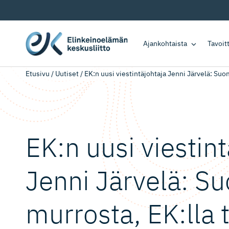
Ajankohtaista
Tavoi
Etusivu
/
Uutiset
/
EK:n uusi viestintäjohtaja Jenni Järvelä: Suom
EK:n uusi viestint
Jenni Järvelä: S
murrosta, EK:lla 