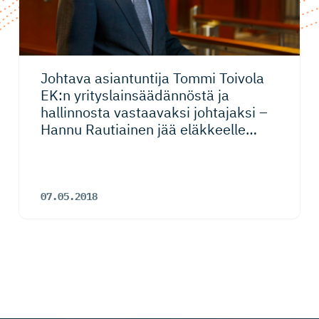
Johtava asiantuntija Tommi Toivola
EK:n yrityslain­sää­dännöstä ja
hallinnosta vastaavaksi johtajaksi –
Hannu Rautiainen jää eläkkeelle
1.10.
07.05.2018