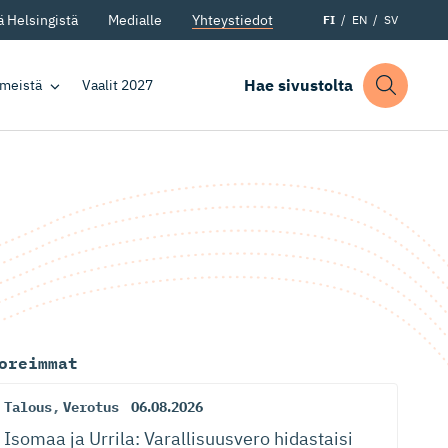
 Helsingistä
Medialle
Yhteystiedot
FI
EN
SV
Hae sivustolta
 meistä
Vaalit 2027
oreimmat
Talous
,
Verotus
06.08.2026
Isomaa ja Urrila: Varallisuusvero hidastaisi