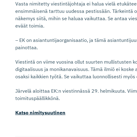
Vasta nimitetty viestintäjohtaja ei halua vielä etukätee
ensimmäisenä tarttuu uudessa pestissään. Tärkeintä on, 
näkemys siitä, mihin se haluaa vaikuttaa. Se antaa vies
eväät toimia.
– EK on asiantuntijaorganisaatio, ja tämä asiantuntijuu
painottaa.
Viestintä on viime vuosina ollut suurten mullistusten ko
digitaalisuus ja monikanavaisuus. Tämä ilmiö ei koske 
osaksi kaikkien työtä. Se vaikuttaa luonnollisesti myös
Järvelä aloittaa EK:n viestinnässä 29. helmikuuta. Vii
toimituspäällikkönä.
Katso nimitysuutinen