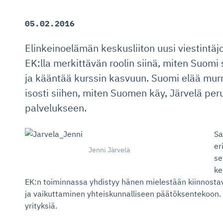
05.02.2016
Elinkeinoelämän keskusliiton uusi viestintäj
EK:lla merkittävän roolin siinä, miten Suomi
ja kääntää kurssin kasvuun. Suomi elää murr
isosti siihen, miten Suomen käy, Järvelä per
palvelukseen.
Sa
er
Jenni Järvelä
se
ke
EK:n toiminnassa yhdistyy hänen mielestään kiinnostaval
ja vaikuttaminen yhteiskunnalliseen päätöksentekoon.
yrityksiä.