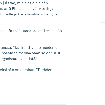
n julistaa, mihin asioihin hän
että EK:lla on selvät viestit ja
tinnälle ja koko työyhteisölle hyvät
s on tärkeää tuoda laajasti esiin, hän
urissa. Yksi trendi ylitse muiden on
ainoastaan mediaa vaan se on tullut
 organisaatioviestintään.
meksi hän on toiminut ET-lehden