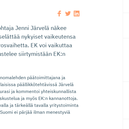
ohtaja Jenni Järvelä näkee
 selättää nykyiset vaikeutensa
osvaihetta. EK voi vaikuttaa
ustelee siirtymistään EK:n
nomalehden päätoimittajana ja
ilaisissa päällikkötehtävissä Järvelä
urasi ja kommentoi yhteiskunnallista
skustelua ja myös EK:n kannanottoja.
la ja tärkeällä tavalla yritystoiminta
 Suomi ei pärjää ilman menestyviä