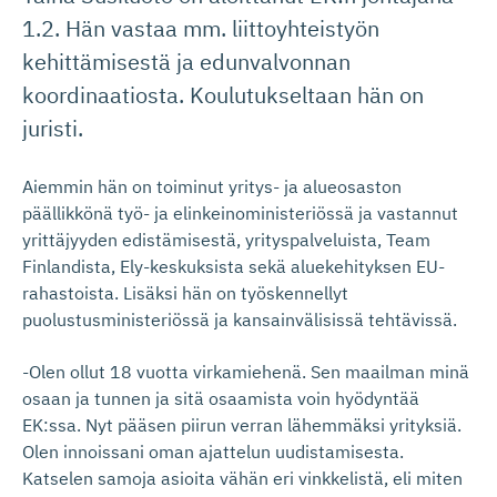
1.2. Hän vastaa mm. liittoyhteistyön
kehittämisestä ja edunvalvonnan
koordinaatiosta. Koulutukseltaan hän on
juristi.
Aiemmin hän on toiminut yritys- ja alueosaston
päällikkönä työ- ja elinkeinoministeriössä ja vastannut
yrittäjyyden edistämisestä, yrityspalveluista, Team
Finlandista, Ely-keskuksista sekä aluekehityksen EU-
rahastoista. Lisäksi hän on työskennellyt
puolustusministeriössä ja kansainvälisissä tehtävissä.
-Olen ollut 18 vuotta virkamiehenä. Sen maailman minä
osaan ja tunnen ja sitä osaamista voin hyödyntää
EK:ssa. Nyt pääsen piirun verran lähemmäksi yrityksiä.
Olen innoissani oman ajattelun uudistamisesta.
Katselen samoja asioita vähän eri vinkkelistä, eli miten