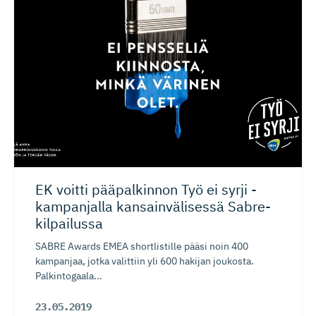
EK voitti pääpalkinnon Työ ei syrji -
kampanjalla kansainvä­lisessä Sabre-
kil­pailussa
SABRE Awards EMEA shortlistille pääsi noin 400
kampanjaa, jotka valittiin yli 600 hakijan joukosta.
Palkintogaala...
23.05.2019