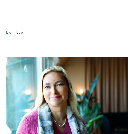
EK
,
työ