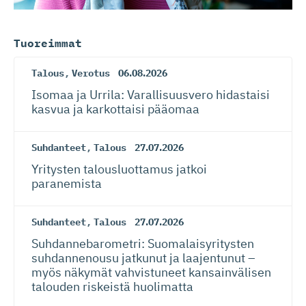
Tuoreimmat
Talous
,
Verotus
06.08.2026
Isomaa ja Urrila: Varallisuusvero hidastaisi
kasvua ja karkottaisi pääomaa
Suhdanteet
,
Talous
27.07.2026
Yritysten talousluottamus jatkoi
paranemista
Suhdanteet
,
Talous
27.07.2026
Suhdanneba­ro­metri: Suomalaisy­ri­tysten
suhdannenousu jatkunut ja laajentunut –
myös näkymät vahvistuneet kansainvälisen
talouden riskeistä huolimatta