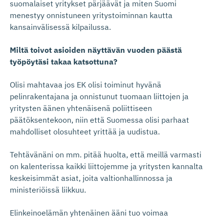
suomalaiset yritykset pärjäävät ja miten Suomi
menestyy onnistuneen yritystoiminnan kautta
kansainvälisessä kilpailussa.
Miltä toivot asioiden näyttävän vuoden päästä
työpöytäsi takaa katsottuna?
Olisi mahtavaa jos EK olisi toiminut hyvänä
pelinrakentajana ja onnistunut tuomaan liittojen ja
yritysten äänen yhtenäisenä poliittiseen
päätöksentekoon, niin että Suomessa olisi parhaat
mahdolliset olosuhteet yrittää ja uudistua.
Tehtävänäni on mm. pitää huolta, että meillä varmasti
on kalenterissa kaikki liittojemme ja yritysten kannalta
keskeisimmät asiat, joita valtionhallinnossa ja
ministeriöissä liikkuu.
Elinkeinoelämän yhtenäinen ääni tuo voimaa